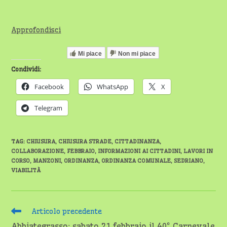
Approfondisci
Mi piace
Non mi piace
Condividi:
Facebook
WhatsApp
X
Telegram
TAG
:
CHIUSURA
,
CHIUSURA STRADE
,
CITTADINANZA
,
COLLABORAZIONE
,
FEBBRAIO
,
INFORMAZIONI AI CITTADINI
,
LAVORI IN
CORSO
,
MANZONI
,
ORDINANZA
,
ORDINANZA COMUNALE
,
SEDRIANO
,
VIABILITÀ
Leggi
Articolo precedente
altri
Abbiategrasso: sabato 21 febbraio il 40° Carnevale