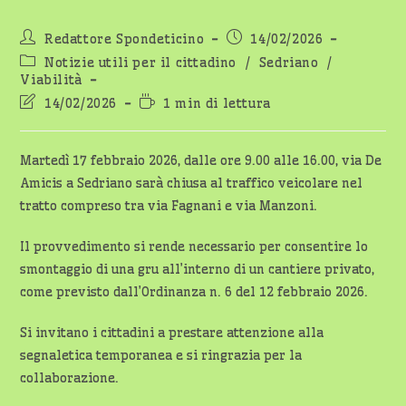
Autore
Articolo
Redattore Spondeticino
14/02/2026
dell'articolo:
pubblicato:
Categoria
Notizie utili per il cittadino
/
Sedriano
/
dell'articolo:
Viabilità
Ultima
Tempo
14/02/2026
1 min di lettura
modifica
di
dell'articolo:
lettura:
Martedì 17 febbraio 2026, dalle ore 9.00 alle 16.00, via De
Amicis a Sedriano sarà chiusa al traffico veicolare nel
tratto compreso tra via Fagnani e via Manzoni.
Il provvedimento si rende necessario per consentire lo
smontaggio di una gru all’interno di un cantiere privato,
come previsto dall’Ordinanza n. 6 del 12 febbraio 2026.
Si invitano i cittadini a prestare attenzione alla
segnaletica temporanea e si ringrazia per la
collaborazione.