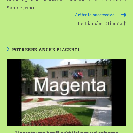
articoli
Sanpietrino
Articolo successivo
Le bianche Olimpiadi
POTREBBE ANCHE PIACERTI