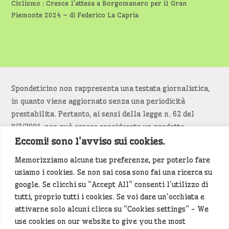
Ciclismo : Cresce l’attesa a Borgomanero per il Gran
Piemonte 2024 – di Federico La Capria
Spondeticino non rappresenta una testata giornalistica,
in quanto viene aggiornato senza una periodicità
prestabilita. Pertanto, ai sensi della legge n. 62 del
7/3/2001, non può essere considerato un prodotto
editoriale.
Eccomi! sono l'avviso sui cookies.
Memorizziamo alcune tue preferenze, per poterlo fare
Siamo attenti a non violare copyright e diritti
usiamo i cookies. Se non sai cosa sono fai una ricerca su
d’immagine. Se un contenuto è di tua proprietà e vuoi
google. Se clicchi su "Accept All" consenti l'utilizzo di
richiederne la rimozione
diccelo
(<- clicca per inviarci un
tutti, proprio tutti i cookies. Se voi dare un'occhiata e
messaggio).
attivarne solo alcuni clicca su "Cookies settings" - We
use cookies on our website to give you the most
Alcuni articoli sono generati in bozza rielaborando, con