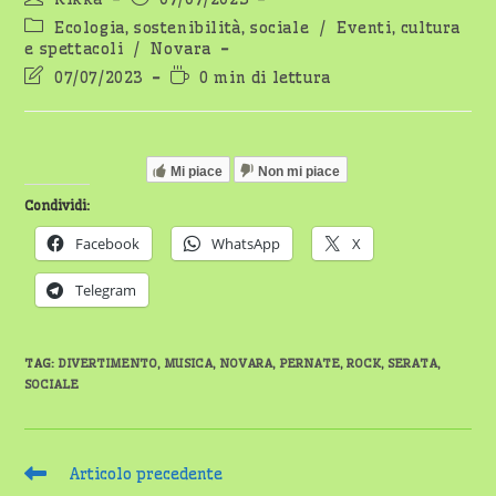
dell'articolo:
pubblicato:
Categoria
Ecologia, sostenibilità, sociale
/
Eventi, cultura
dell'articolo:
e spettacoli
/
Novara
Ultima
Tempo
07/07/2023
0 min di lettura
modifica
di
dell'articolo:
lettura:
Mi piace
Non mi piace
Condividi:
Facebook
WhatsApp
X
Telegram
TAG
:
DIVERTIMENTO
,
MUSICA
,
NOVARA
,
PERNATE
,
ROCK
,
SERATA
,
SOCIALE
Leggi
Articolo precedente
altri