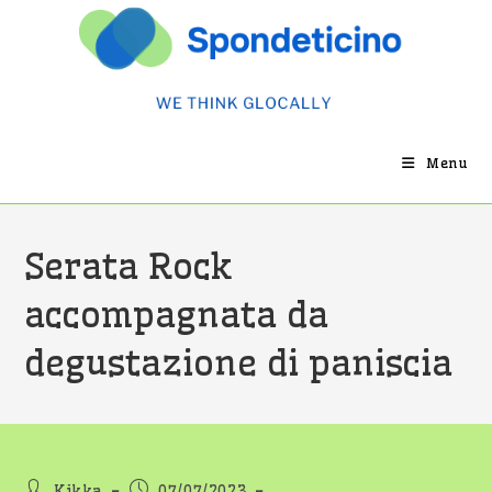
Salta
al
contenuto
Menu
Serata Rock
accompagnata da
degustazione di paniscia
Autore
Articolo
Kikka
07/07/2023