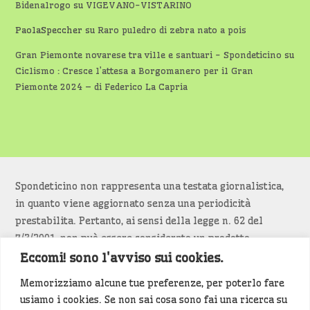
Bidenalrogo
su
VIGEVANO-VISTARINO
PaolaSpeccher
su
Raro puledro di zebra nato a pois
Gran Piemonte novarese tra ville e santuari - Spondeticino
su
Ciclismo : Cresce l’attesa a Borgomanero per il Gran
Piemonte 2024 – di Federico La Capria
Spondeticino non rappresenta una testata giornalistica,
in quanto viene aggiornato senza una periodicità
prestabilita. Pertanto, ai sensi della legge n. 62 del
7/3/2001, non può essere considerato un prodotto
editoriale.
Eccomi! sono l'avviso sui cookies.
Memorizziamo alcune tue preferenze, per poterlo fare
Siamo attenti a non violare copyright e diritti
usiamo i cookies. Se non sai cosa sono fai una ricerca su
d’immagine. Se un contenuto è di tua proprietà e vuoi