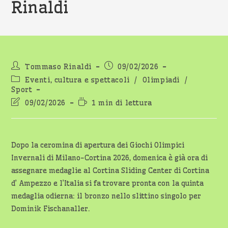
Rinaldi
Autore
Articolo
Tommaso Rinaldi
09/02/2026
dell'articolo:
pubblicato:
Categoria
Eventi, cultura e spettacoli
/
Olimpiadi
/
dell'articolo:
Sport
Ultima
Tempo
09/02/2026
1 min di lettura
modifica
di
dell'articolo:
lettura:
Dopo la ceromina di apertura dei Giochi Olimpici
Invernali di Milano-Cortina 2026, domenica è già ora di
assegnare medaglie al Cortina Sliding Center di Cortina
d’ Ampezzo e l’Italia si fa trovare pronta con la quinta
medaglia odierna: il bronzo nello slittino singolo per
Dominik Fischanaller.