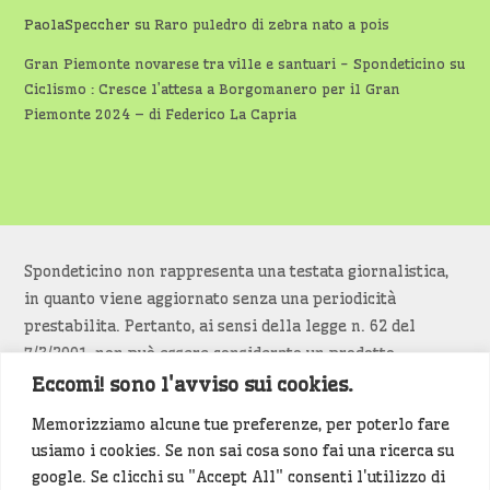
PaolaSpeccher
su
Raro puledro di zebra nato a pois
Gran Piemonte novarese tra ville e santuari - Spondeticino
su
Ciclismo : Cresce l’attesa a Borgomanero per il Gran
Piemonte 2024 – di Federico La Capria
Spondeticino non rappresenta una testata giornalistica,
in quanto viene aggiornato senza una periodicità
prestabilita. Pertanto, ai sensi della legge n. 62 del
7/3/2001, non può essere considerato un prodotto
editoriale.
Eccomi! sono l'avviso sui cookies.
Memorizziamo alcune tue preferenze, per poterlo fare
Siamo attenti a non violare copyright e diritti
usiamo i cookies. Se non sai cosa sono fai una ricerca su
d’immagine. Se un contenuto è di tua proprietà e vuoi
google. Se clicchi su "Accept All" consenti l'utilizzo di
richiederne la rimozione
diccelo
(<- clicca per inviarci un