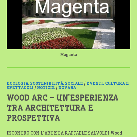
A
MAGENTA:
LA
SAFFA
DI
PONTENUOVO
RIVIVE
A
VILLA
COLOMBO
Magenta
ECOLOGIA, SOSTENIBILITÀ, SOCIALE
/
EVENTI, CULTURA E
SPETTACOLI
/
NOTIZIE
/
NOVARA
WOOD ARC – UN’ESPERIENZA
TRA ARCHITETTURA E
PROSPETTIVA
INCONTRO CON L'ARTISTA RAFFAELE SALVOLDI Wood