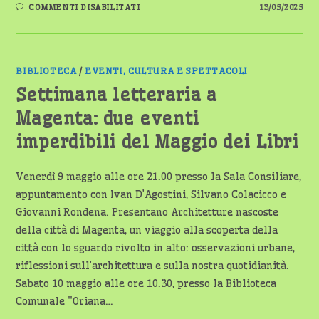
SU
COMMENTI DISABILITATI
13/05/2025
NOVARAJAZZ
2025:
JAZZ,
ARCHITETTURA
E
GUSTO
TRA
BIBLIOTECA
/
EVENTI, CULTURA E SPETTACOLI
CITTÀ
E
Settimana letteraria a
TERRITORIO
Magenta: due eventi
imperdibili del Maggio dei Libri
Venerdì 9 maggio alle ore 21.00 presso la Sala Consiliare,
appuntamento con Ivan D’Agostini, Silvano Colacicco e
Giovanni Rondena. Presentano Architetture nascoste
della città di Magenta, un viaggio alla scoperta della
città con lo sguardo rivolto in alto: osservazioni urbane,
riflessioni sull’architettura e sulla nostra quotidianità.
Sabato 10 maggio alle ore 10.30, presso la Biblioteca
Comunale "Oriana…