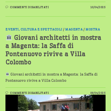
SU
COMMENTI DISABILITATI
10/04/2025
GIOVANI
ARCHITETTI
E
IL
FUTURO
DEL
VILLAGGIO
EVENTI, CULTURA E SPETTACOLI
/
MAGENTA
/
MOSTRA
SAFFA
IN
Giovani architetti in mostra
MOSTRA
A
a Magenta: la Saffa di
VILLA
COLOMBO
Pontenuovo rivive a Villa
Colombo
Giovani architetti in mostra a Magenta: la Saffa di
Pontenuovo rivive a Villa Colombo
SU
COMMENTI DISABILITATI
09/04/2025
GIOVANI
ARCHITETTI
IN
MOSTRA