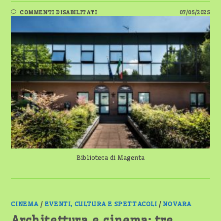
SU
COMMENTI DISABILITATI
07/05/2025
SETTIMANA
LETTERARIA
A
MAGENTA:
DUE
EVENTI
IMPERDIBILI
DEL
MAGGIO
DEI
LIBRI
Biblioteca di Magenta
CINEMA
/
EVENTI, CULTURA E SPETTACOLI
/
NOVARA
Architettura e cinema: tre