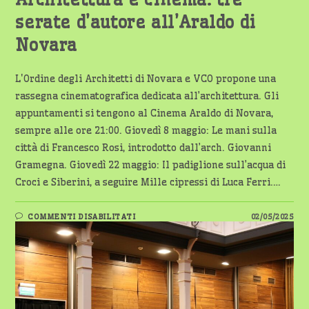
serate d’autore all’Araldo di
Novara
L'Ordine degli Architetti di Novara e VCO propone una
rassegna cinematografica dedicata all’architettura. Gli
appuntamenti si tengono al Cinema Araldo di Novara,
sempre alle ore 21:00. Giovedì 8 maggio: Le mani sulla
città di Francesco Rosi, introdotto dall’arch. Giovanni
Gramegna. Giovedì 22 maggio: Il padiglione sull’acqua di
Croci e Siberini, a seguire Mille cipressi di Luca Ferri.…
SU
COMMENTI DISABILITATI
02/05/2025
ARCHITETTURA
E
CINEMA:
TRE
SERATE
D’AUTORE
ALL’ARALDO
DI
NOVARA