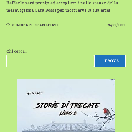
Raffaele sarà pronto ad accogliervi nelle stanze della
meravigliosa Casa Bossi per mostrarvi la sua arte!
SU
COMMENTI DISABILITATI
26/09/2022
ABBIAMO
ANCORA
POCHISSIMI
GIORNI
PER
GODERCI
Chi cerca...
UNA
SPLENDIDA
MOSTRA
...TROVA
A
CASA
BOSSI!
E
ALLORA,
COSA
ASPETTATE?