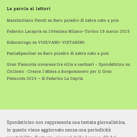
La parola ai lettori
Massimiliano Favoti
su
Raro puledro di zebra nato a pois
Federico Lacapria
su
106esima Milano-Torino 19 marzo 2025
Bidenalrogo
su
VIGEVANO-VISTARINO
PaolaSpeccher
su
Raro puledro di zebra nato a pois
Gran Piemonte novarese tra ville e santuari - Spondeticino
su
Ciclismo : Cresce l’attesa a Borgomanero per il Gran
Piemonte 2024 – di Federico La Capria
Spondeticino non rappresenta una testata giornalistica,
in quanto viene aggiornato senza una periodicità