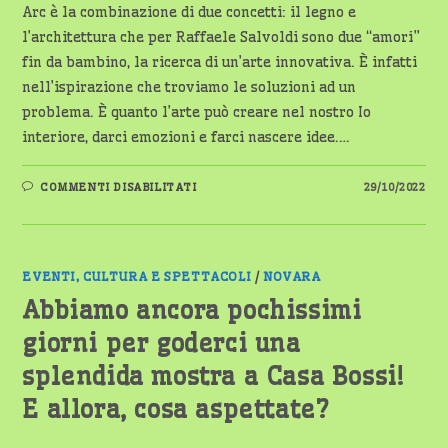
Arc è la combinazione di due concetti: il legno e
l’architettura che per Raffaele Salvoldi sono due “amori”
fin da bambino, la ricerca di un’arte innovativa. È infatti
nell’ispirazione che troviamo le soluzioni ad un
problema. È quanto l’arte può creare nel nostro Io
interiore, darci emozioni e farci nascere idee.…
SU
COMMENTI DISABILITATI
29/10/2022
WOOD
ARC
–
UN’ESPERIENZA
TRA
ARCHITETTURA
E
EVENTI, CULTURA E SPETTACOLI
/
NOVARA
PROSPETTIVA
Abbiamo ancora pochissimi
giorni per goderci una
splendida mostra a Casa Bossi!
E allora, cosa aspettate?