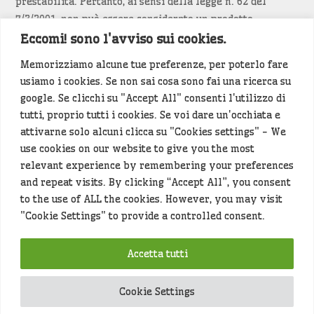
prestabilita. Pertanto, ai sensi della legge n. 62 del
7/3/2001, non può essere considerato un prodotto
editoriale.
Eccomi! sono l'avviso sui cookies.
Memorizziamo alcune tue preferenze, per poterlo fare
Siamo attenti a non violare copyright e diritti
usiamo i cookies. Se non sai cosa sono fai una ricerca su
d’immagine. Se un contenuto è di tua proprietà e vuoi
google. Se clicchi su "Accept All" consenti l'utilizzo di
richiederne la rimozione
diccelo
(<- clicca per inviarci un
tutti, proprio tutti i cookies. Se voi dare un'occhiata e
messaggio).
attivarne solo alcuni clicca su "Cookies settings" - We
use cookies on our website to give you the most
Alcuni articoli sono generati in bozza rielaborando, con
relevant experience by remembering your preferences
l'intelligenza artificiale generativa, contenuti
and repeat visits. By clicking “Accept All”, you consent
provenienti da fonti istituzionali e altri siti di interesse
to the use of ALL the cookies. However, you may visit
locale. Prima della pubblicazioni l'articolo viene
"Cookie Settings" to provide a controlled consent.
controllato dalla redazione.
Accetta tutti
Hey che fine fanno i miei dati (privacy policy)
?
Cookie Settings