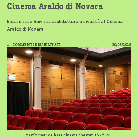
Cinema Araldo di Novara
Borromini e Bernini: architettura e rivalità al Cinema
Araldo di Novara
SU
COMMENTI DISABILITATI
30/05/2025
BORROMINI
E
BERNINI:
ARCHITETTURA
E
RIVALITÀ
AL
CINEMA
ARALDO
DI
NOVARA
performance hall cinema theater 1727890