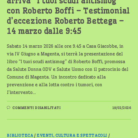
arriva “I tuoi scudi antismog”
con Roberto Boffi – Testimonial
d’eccezione Roberto Bettega –
14 marzo dalle 9:45
Sabato 14 marzo 2026 alle ore 9.45 a Casa Giacobbe, in
via IV Giugno a Magenta, si terrà la presentazione del
libro “I tuoi scudi antismog” di Roberto Boffi, promossa
da Salute Donna ODV e Salute Uomo con il patrocinio del
Comune di Magenta. Un incontro dedicato alla
prevenzione e alla lotta contro i tumori, con
l’intervento…
SU
COMMENTI DISABILITATI
19/02/2026
MAGENTA,
SALUTE
E
PREVENZIONE:
ARRIVA
“I
TUOI
BIBLIOTECA
/
EVENTI, CULTURA E SPETTACOLI
/