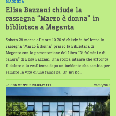
SCUDI
MAGENTA
ANTISMOG”
CON
Elisa Bazzani chiude la
ROBERTO
BOFFI
rassegna “Marzo è donna” in
–
TESTIMONIAL
D’ECCEZIONE
biblioteca a Magenta
ROBERTO
BETTEGA
–
14
Sabato 29 marzo alle ore 10.30 si chiude in bellezza la
MARZO
DALLE
rassegna “Marzo è donna” presso la Biblioteca di
9:45
Magenta con la presentazione del libro “Di fulmini e di
cenere” di Elisa Bazzani. Una storia intensa che affronta
il dolore e la resilienza dopo un incidente che cambia per
sempre la vita di una famiglia. Un invito…
SU
COMMENTI DISABILITATI
26/03/2025
ELISA
BAZZANI
CHIUDE
LA
RASSEGNA
“MARZO
È
DONNA”
IN