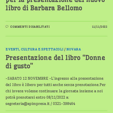
libro di Barbara Bellomo
SU
COMMENTI DISABILITATI
11/11/2022
LA
LIBRERIA
LA
TALPA
VI
ASPETTA
PER
EVENTI, CULTURA E SPETTACOLI
/
NOVARA
LA
PRESENTAZIONE
Presentazione del libro “Donne
DEL
NUOVO
di gusto”
LIBRO
DI
BARBARA
BELLOMO
-SABATO 12 NOVEMBRE -L'ingresso alla presentazione
del libro è libero per tutti anche senza prenotazione.Per
chi invece volesse continuare la giornata insieme a noi
potrà prenotarsi entro 08/11/2022 a:
segreteria@apimpresa.it / 0321-398464