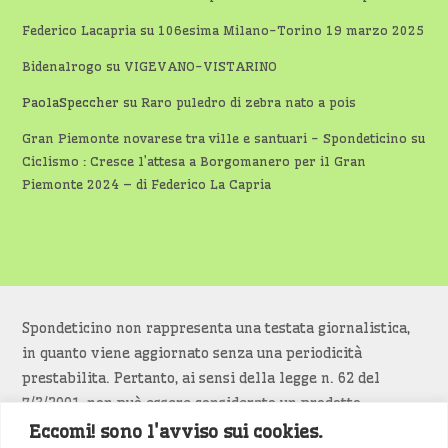
Federico Lacapria
su
106esima Milano-Torino 19 marzo 2025
Bidenalrogo
su
VIGEVANO-VISTARINO
PaolaSpeccher
su
Raro puledro di zebra nato a pois
Gran Piemonte novarese tra ville e santuari - Spondeticino
su
Ciclismo : Cresce l’attesa a Borgomanero per il Gran
Piemonte 2024 – di Federico La Capria
Spondeticino non rappresenta una testata giornalistica,
in quanto viene aggiornato senza una periodicità
prestabilita. Pertanto, ai sensi della legge n. 62 del
7/3/2001, non può essere considerato un prodotto
editoriale.
Eccomi! sono l'avviso sui cookies.