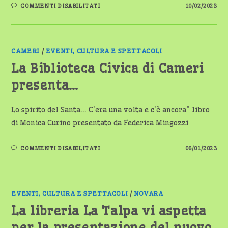
SU
COMMENTI DISABILITATI
10/02/2023
SPAZIO
NOVA’
VI
PRESENTA
“DA
BRUCO
DIVENTERÒ
CAMERI
/
EVENTI, CULTURA E SPETTACOLI
FARFALLA”
La Biblioteca Civica di Cameri
presenta…
Lo spirito del Santa... C'era una volta e c'è ancora" libro
di Monica Curino presentato da Federica Mingozzi
SU
COMMENTI DISABILITATI
06/01/2023
LA
BIBLIOTECA
CIVICA
DI
CAMERI
PRESENTA…
EVENTI, CULTURA E SPETTACOLI
/
NOVARA
La libreria La Talpa vi aspetta
per la presentazione del nuovo