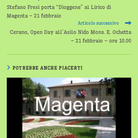
altri
Stefano Fresi porta “Dioggene” al Lirico di
articoli
Magenta – 21 febbraio
Articolo successivo
Cerano, Open Day all’Asilo Nido Mons. E. Ochetta
– 21 febbraio – ore 10.00
POTREBBE ANCHE PIACERTI