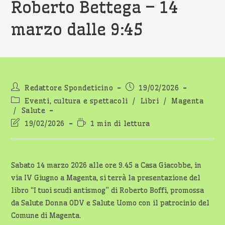
Roberto Bettega – 14
marzo dalle 9:45
Autore
Articolo
Redattore Spondeticino
19/02/2026
dell'articolo:
pubblicato:
Categoria
Eventi, cultura e spettacoli
/
Libri
/
Magenta
dell'articolo:
/
Salute
Ultima
Tempo
19/02/2026
1 min di lettura
modifica
di
dell'articolo:
lettura:
Sabato 14 marzo 2026 alle ore 9.45 a Casa Giacobbe, in
via IV Giugno a Magenta, si terrà la presentazione del
libro “I tuoi scudi antismog” di Roberto Boffi, promossa
da Salute Donna ODV e Salute Uomo con il patrocinio del
Comune di Magenta.