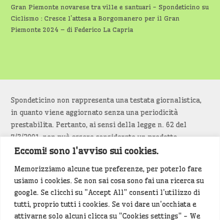
Gran Piemonte novarese tra ville e santuari - Spondeticino
su
Ciclismo : Cresce l’attesa a Borgomanero per il Gran
Piemonte 2024 – di Federico La Capria
Spondeticino non rappresenta una testata giornalistica,
in quanto viene aggiornato senza una periodicità
prestabilita. Pertanto, ai sensi della legge n. 62 del
7/3/2001, non può essere considerato un prodotto
editoriale.
Eccomi! sono l'avviso sui cookies.
Memorizziamo alcune tue preferenze, per poterlo fare
Siamo attenti a non violare copyright e diritti
usiamo i cookies. Se non sai cosa sono fai una ricerca su
d’immagine. Se un contenuto è di tua proprietà e vuoi
google. Se clicchi su "Accept All" consenti l'utilizzo di
richiederne la rimozione
diccelo
(<- clicca per inviarci un
tutti, proprio tutti i cookies. Se voi dare un'occhiata e
messaggio).
attivarne solo alcuni clicca su "Cookies settings" - We