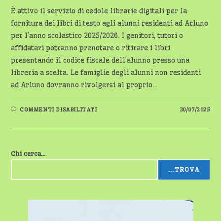
È attivo il servizio di cedole librarie digitali per la
fornitura dei libri di testo agli alunni residenti ad Arluno
per l’anno scolastico 2025/2026. I genitori, tutori o
affidatari potranno prenotare o ritirare i libri
presentando il codice fiscale dell’alunno presso una
libreria a scelta. Le famiglie degli alunni non residenti
ad Arluno dovranno rivolgersi al proprio…
SU
COMMENTI DISABILITATI
30/07/2025
CEDOLE
LIBRARIE
DIGITALI
ATTIVE
PER
LE
Chi cerca...
SCUOLE
PRIMARIE
DI
...TROVA
ARLUNO