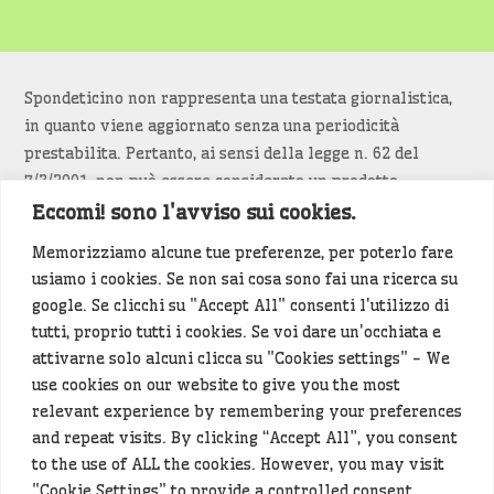
Spondeticino non rappresenta una testata giornalistica,
in quanto viene aggiornato senza una periodicità
prestabilita. Pertanto, ai sensi della legge n. 62 del
7/3/2001, non può essere considerato un prodotto
editoriale.
Eccomi! sono l'avviso sui cookies.
Memorizziamo alcune tue preferenze, per poterlo fare
Siamo attenti a non violare copyright e diritti
usiamo i cookies. Se non sai cosa sono fai una ricerca su
d’immagine. Se un contenuto è di tua proprietà e vuoi
google. Se clicchi su "Accept All" consenti l'utilizzo di
richiederne la rimozione
diccelo
(<- clicca per inviarci un
tutti, proprio tutti i cookies. Se voi dare un'occhiata e
messaggio).
attivarne solo alcuni clicca su "Cookies settings" - We
use cookies on our website to give you the most
Alcuni articoli sono generati in bozza rielaborando, con
relevant experience by remembering your preferences
l'intelligenza artificiale generativa, contenuti
and repeat visits. By clicking “Accept All”, you consent
provenienti da fonti istituzionali e altri siti di interesse
to the use of ALL the cookies. However, you may visit
locale. Prima della pubblicazioni l'articolo viene
"Cookie Settings" to provide a controlled consent.