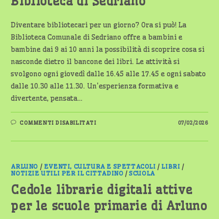
Biblioteca di Sedriano
Diventare bibliotecari per un giorno? Ora si può! La
Biblioteca Comunale di Sedriano offre a bambini e
bambine dai 9 ai 10 anni la possibilità di scoprire cosa si
nasconde dietro il bancone dei libri. Le attività si
svolgono ogni giovedì dalle 16.45 alle 17.45 e ogni sabato
dalle 10.30 alle 11.30. Un'esperienza formativa e
divertente, pensata…
SU
COMMENTI DISABILITATI
07/02/2026
UN
GIORNO
DA
BIBLIOTECARI
ALLA
BIBLIOTECA
DI
ARLUNO
/
EVENTI, CULTURA E SPETTACOLI
/
LIBRI
/
SEDRIANO
NOTIZIE UTILI PER IL CITTADINO
/
SCUOLA
Cedole librarie digitali attive
per le scuole primarie di Arluno