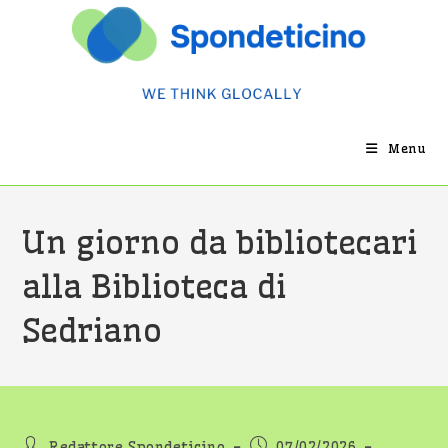
Salta
al
contenuto
Menu
Un giorno da bibliotecari
alla Biblioteca di
Sedriano
Autore
Articolo
Redattore Spondeticino
07/02/2026