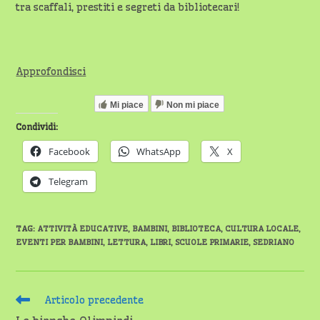
tra scaffali, prestiti e segreti da bibliotecari!
Approfondisci
Mi piace
Non mi piace
Condividi:
Facebook
WhatsApp
X
Telegram
TAG
:
ATTIVITÀ EDUCATIVE
,
BAMBINI
,
BIBLIOTECA
,
CULTURA LOCALE
,
EVENTI PER BAMBINI
,
LETTURA
,
LIBRI
,
SCUOLE PRIMARIE
,
SEDRIANO
Leggi
Articolo precedente
altri