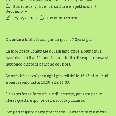
dell'articolo:
pubblicato:
Categoria
Biblioteca
/
Eventi, cultura e spettacoli
/
dell'articolo:
Sedriano
Ultima
Tempo
07/02/2026
1 min di lettura
modifica
di
dell'articolo:
lettura:
Diventare bibliotecari per un giorno? Ora si può!
La Biblioteca Comunale di Sedriano offre a bambini e
bambine dai 9 ai 10 anni la possibilità di scoprire cosa si
nasconde dietro il bancone dei libri.
Le attività si svolgono ogni giovedì dalle 16.45 alle 17.45
e ogni sabato dalle 10.30 alle 11.30.
Un’esperienza formativa e divertente, pensata per le
classi quarte e quinte della scuola primaria.
Per partecipare basta prenotarsi: l’avventura ti aspetta