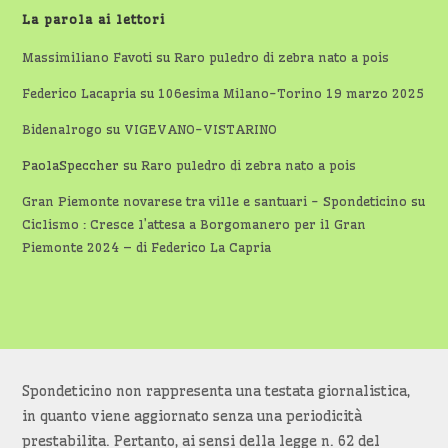
La parola ai lettori
Massimiliano Favoti
su
Raro puledro di zebra nato a pois
Federico Lacapria
su
106esima Milano-Torino 19 marzo 2025
Bidenalrogo
su
VIGEVANO-VISTARINO
PaolaSpeccher
su
Raro puledro di zebra nato a pois
Gran Piemonte novarese tra ville e santuari - Spondeticino
su
Ciclismo : Cresce l’attesa a Borgomanero per il Gran
Piemonte 2024 – di Federico La Capria
Spondeticino non rappresenta una testata giornalistica,
in quanto viene aggiornato senza una periodicità
prestabilita. Pertanto, ai sensi della legge n. 62 del