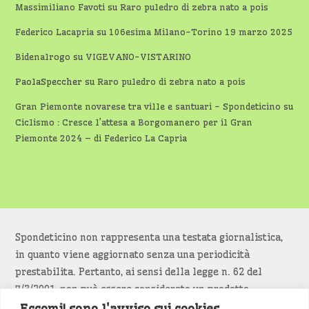
Massimiliano Favoti
su
Raro puledro di zebra nato a pois
Federico Lacapria
su
106esima Milano-Torino 19 marzo 2025
Bidenalrogo
su
VIGEVANO-VISTARINO
PaolaSpeccher
su
Raro puledro di zebra nato a pois
Gran Piemonte novarese tra ville e santuari - Spondeticino
su
Ciclismo : Cresce l’attesa a Borgomanero per il Gran
Piemonte 2024 – di Federico La Capria
Spondeticino non rappresenta una testata giornalistica,
in quanto viene aggiornato senza una periodicità
prestabilita. Pertanto, ai sensi della legge n. 62 del
7/3/2001, non può essere considerato un prodotto
editoriale.
Eccomi! sono l'avviso sui cookies.