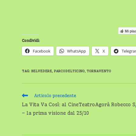
Mi pia
Condividi:
Facebook
WhatsApp
X
Telegr
TAG
:
BELVEDERE
,
PARCODELTICINO
,
TORNAVENTO
Leggi
Articolo precedente
altri
La Vita Va Così: al CineTeatroAgorà Robecco S
articoli
– la prima visione dal 25/10