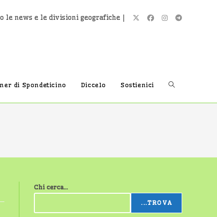
o le news e le divisioni geografiche |
Attiva/disatti
tner di Spondeticino
Diccelo
Sostienici
la
ricerca
Chi cerca...
sul
...TROVA