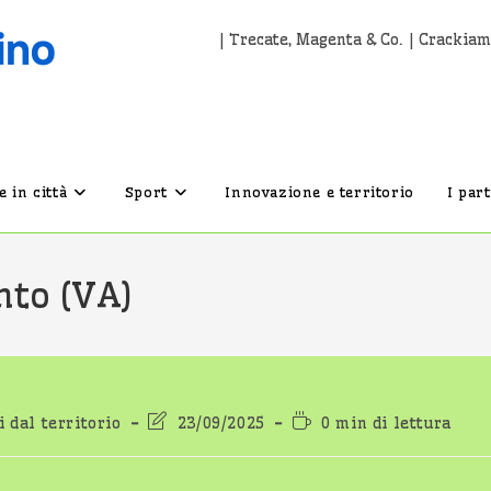
| Trecate, Magenta & Co. | Crackiam
 in città
Sport
Innovazione e territorio
I par
nto (VA)
Ultima
Tempo
 dal territorio
23/09/2025
0 min di lettura
:
modifica
di
dell'articolo:
lettura: