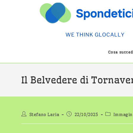
Salta
al
contenuto
Cosa succede
Il Belvedere di Tornave
Autore
Articolo
Categoria
Stefano Laria
22/10/2025
Immagini
dell'articolo:
pubblicato:
dell'articolo