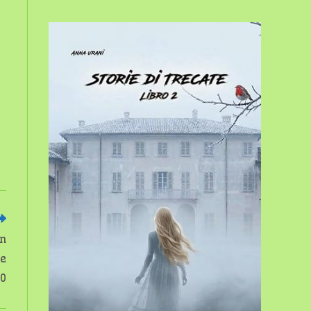
sito
web
n
re
30