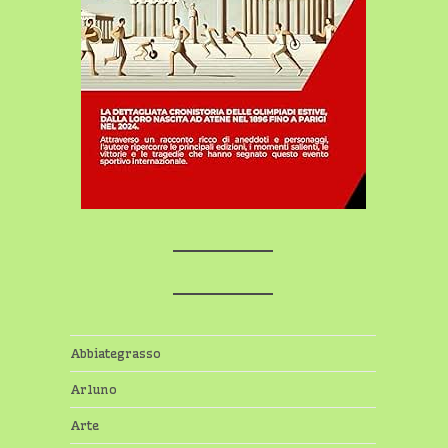
Abbiategrasso
Arluno
Arte