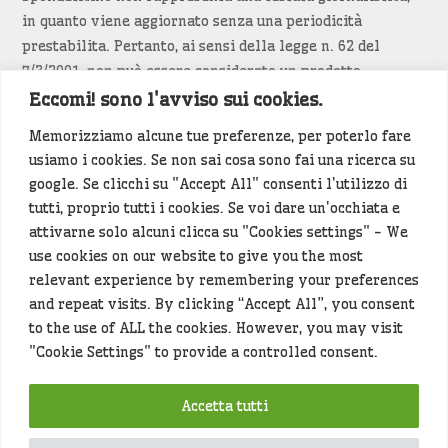
in quanto viene aggiornato senza una periodicità
prestabilita. Pertanto, ai sensi della legge n. 62 del
7/3/2001, non può essere considerato un prodotto
editoriale.
Eccomi! sono l'avviso sui cookies.
Memorizziamo alcune tue preferenze, per poterlo fare
Siamo attenti a non violare copyright e diritti
usiamo i cookies. Se non sai cosa sono fai una ricerca su
d’immagine. Se un contenuto è di tua proprietà e vuoi
google. Se clicchi su "Accept All" consenti l'utilizzo di
richiederne la rimozione
diccelo
(<- clicca per inviarci un
tutti, proprio tutti i cookies. Se voi dare un'occhiata e
messaggio).
attivarne solo alcuni clicca su "Cookies settings" - We
use cookies on our website to give you the most
Alcuni articoli sono generati in bozza rielaborando, con
relevant experience by remembering your preferences
l'intelligenza artificiale generativa, contenuti
and repeat visits. By clicking “Accept All”, you consent
provenienti da fonti istituzionali e altri siti di interesse
to the use of ALL the cookies. However, you may visit
locale. Prima della pubblicazioni l'articolo viene
"Cookie Settings" to provide a controlled consent.
controllato dalla redazione.
Accetta tutti
Hey che fine fanno i miei dati (privacy policy)
?