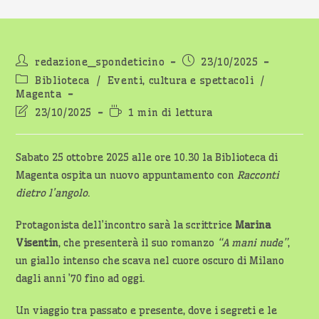
Autore
Articolo
redazione_spondeticino
23/10/2025
dell'articolo:
pubblicato:
Categoria
Biblioteca
/
Eventi, cultura e spettacoli
/
dell'articolo:
Magenta
Ultima
Tempo
23/10/2025
1 min di lettura
modifica
di
dell'articolo:
lettura:
Sabato 25 ottobre 2025 alle ore 10.30 la Biblioteca di
Magenta ospita un nuovo appuntamento con
Racconti
dietro l’angolo
.
Protagonista dell’incontro sarà la scrittrice
Marina
Visentin
, che presenterà il suo romanzo
“A mani nude”
,
un giallo intenso che scava nel cuore oscuro di Milano
dagli anni ’70 fino ad oggi.
Un viaggio tra passato e presente, dove i segreti e le