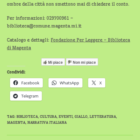
ombre della città non smettono mai di chiedere il conto.
Per informazioni: 029700961 –
biblioteca@comune.magenta.mi.it
Catalogo e dettagli:
Fondazione Per Leggere – Biblioteca
di Magenta
Mi piace
Non mi piace
Condividi:
Facebook
WhatsApp
X
Telegram
TAG
:
BIBLIOTECA
,
CULTURA
,
EVENTI
,
GIALLO
,
LETTERATURA
,
MAGENTA
,
NARRATIVA ITALIANA