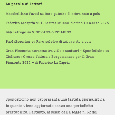
La parola ai lettori
Massimiliano Favoti
su
Raro puledro di zebra nato a pois
Federico Lacapria
su
106esima Milano-Torino 19 marzo 2025
Bidenalrogo
su
VIGEVANO-VISTARINO
PaolaSpeccher
su
Raro puledro di zebra nato a pois
Gran Piemonte novarese tra ville e santuari - Spondeticino
su
Ciclismo : Cresce l’attesa a Borgomanero per il Gran
Piemonte 2024 – di Federico La Capria
Spondeticino non rappresenta una testata giornalistica,
in quanto viene aggiornato senza una periodicità
prestabilita. Pertanto, ai sensi della legge n. 62 del