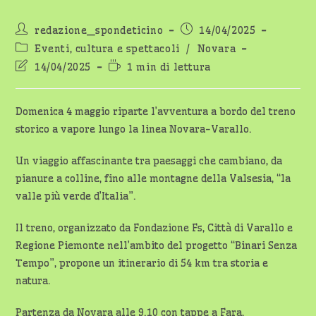
Autore
Articolo
redazione_spondeticino
14/04/2025
dell'articolo:
pubblicato:
Categoria
Eventi, cultura e spettacoli
/
Novara
dell'articolo:
Ultima
Tempo
14/04/2025
1 min di lettura
modifica
di
dell'articolo:
lettura:
Domenica 4 maggio riparte l’avventura a bordo del treno
storico a vapore lungo la linea Novara-Varallo.
Un viaggio affascinante tra paesaggi che cambiano, da
pianure a colline, fino alle montagne della Valsesia, “la
valle più verde d’Italia”.
Il treno, organizzato da Fondazione Fs, Città di Varallo e
Regione Piemonte nell’ambito del progetto “Binari Senza
Tempo”, propone un itinerario di 54 km tra storia e
natura.
Partenza da Novara alle 9.10 con tappe a Fara,