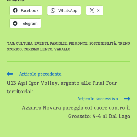
Facebook
WhatsApp
X
Telegram
TAG
:
CULTURA
,
EVENTI
,
FAMIGLIE
,
PIEMONTE
,
SOSTENIBILITÀ
,
TRENO
STORICO
,
TURISMO LENTO
,
VARALLO
Leggi
Articolo precedente
altri
U13 Agil Igor Volley, argento alle Final Four
articoli
territoriali
Articolo successivo
Azzurra Novara pareggia col cuore contro il
Grosseto: 4-4 al Dal Lago