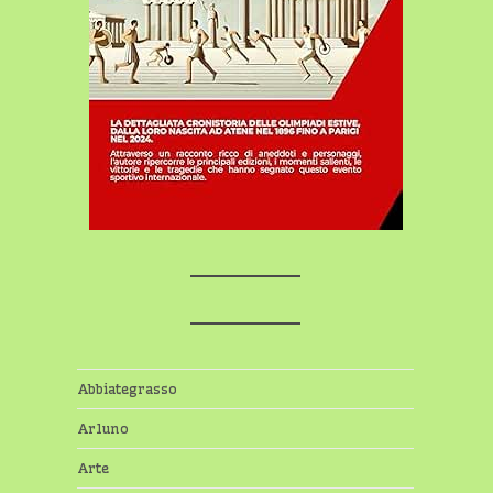
Abbiategrasso
Arluno
Arte