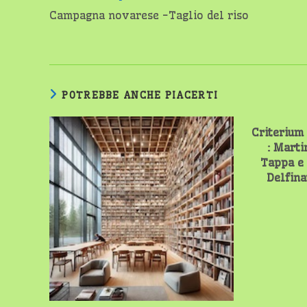
altri
Campagna novarese -Taglio del riso
articoli
POTREBBE ANCHE PIACERTI
Criterium 
: Marti
Tappa e 
Delfina