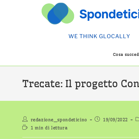
Salta
al
contenuto
Cosa succede
Trecate: Il progetto Con
Autore
Articolo
C
redazione_spondeticino
19/09/2022
dell'articolo:
pubblicato:
d
Tempo
1 min di lettura
di
lettura: