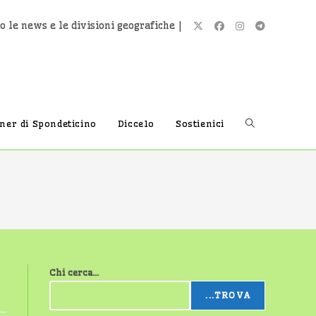
o le news e le divisioni geografiche |
Attiva/disatti
tner di Spondeticino
Diccelo
Sostienici
la
ricerca
Chi cerca...
sul
...TROVA