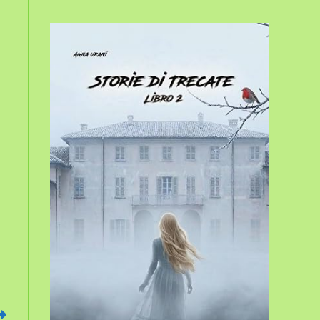
sito
web