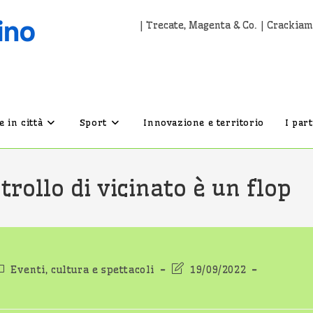
| Trecate, Magenta & Co. | Crackiam
 in città
Sport
Innovazione e territorio
I par
trollo di vicinato è un flop
ategoria
Ultima
Eventi, cultura e spettacoli
19/09/2022
ell'articolo:
modifica
dell'articolo: