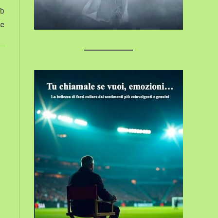
ub
te