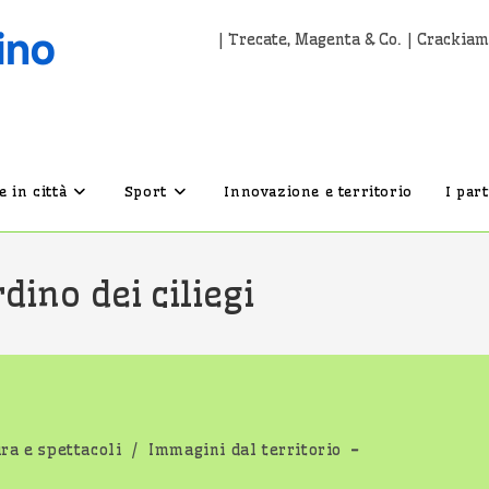
| Trecate, Magenta & Co. | Crackiam
 in città
Sport
Innovazione e territorio
I par
ino dei ciliegi
ura e spettacoli
/
Immagini dal territorio