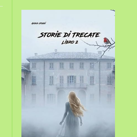
sito
web