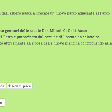
 dell’albero nasce a Trecate un nuovo parco adiacente al Parco
ato genitori delle scuole Don Milani-Collodi, Auser
l Basto e patrocinata dal comune di Trecate ha coinvolto
o attivamente alla posa delle nuove piantine contribuendo alla
ace
Non mi piace
am