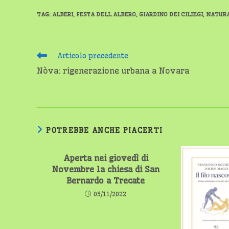
TAG
:
ALBERI
,
FESTA DELL ALBERO
,
GIARDINO DEI CILIEGI
,
NATUR
Leggi
Articolo precedente
altri
Nòva: rigenerazione urbana a Novara
articoli
POTREBBE ANCHE PIACERTI
Aperta nei giovedì di
Novembre la chiesa di San
Bernardo a Trecate
05/11/2022