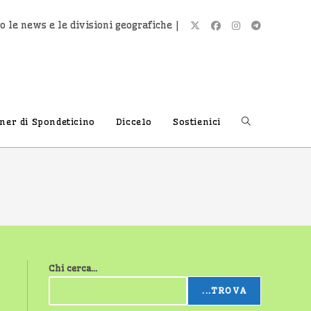
o le news e le divisioni geografiche |
Attiva/disatti
tner di Spondeticino
Diccelo
Sostienici
la
ricerca
Chi cerca...
sul
...TROVA