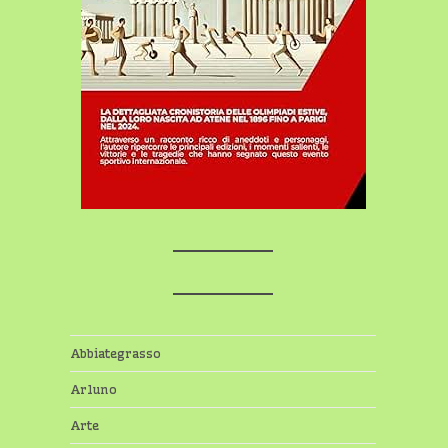
Abbiategrasso
Arluno
Arte