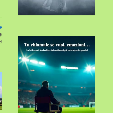
di
e!