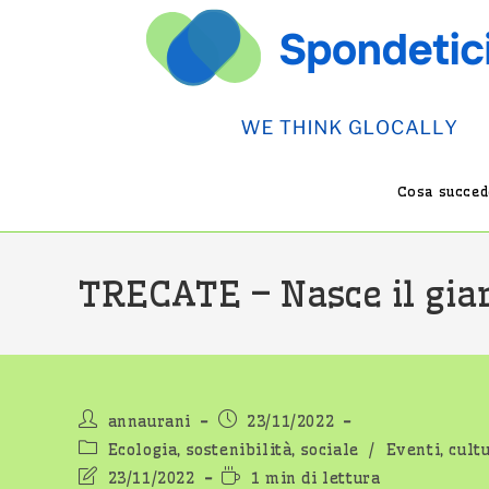
Salta
al
contenuto
Cosa succede
TRECATE – Nasce il giard
Autore
Articolo
annaurani
23/11/2022
dell'articolo:
pubblicato:
Categoria
Ecologia, sostenibilità, sociale
/
Eventi, cult
dell'articolo:
Ultima
Tempo
23/11/2022
1 min di lettura