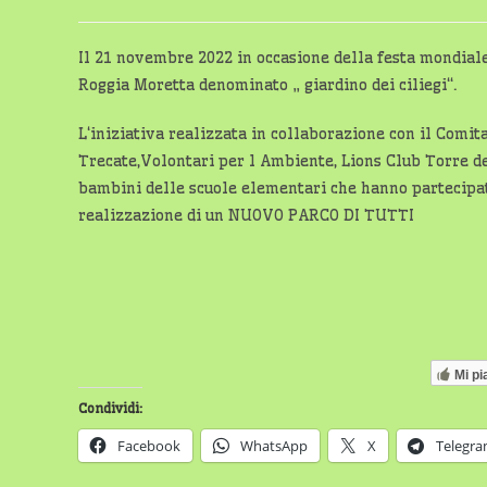
modifica
di
dell'articolo:
lettura:
Il 21 novembre 2022 in occasione della festa mondiale
Roggia Moretta denominato „ giardino dei ciliegi“.
L‘iniziativa realizzata in collaborazione con il Comit
Trecate,Volontari per l Ambiente, Lions Club Torre de
bambini delle scuole elementari che hanno partecipat
realizzazione di un NUOVO PARCO DI TUTTI
Mi pi
Condividi:
Facebook
WhatsApp
X
Telegr