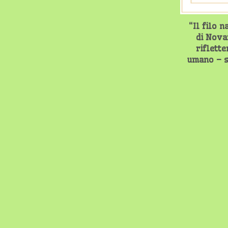
“Il filo n
di Nova
riflette
umano – s