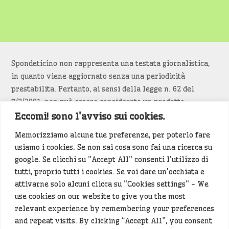
Spondeticino non rappresenta una testata giornalistica,
in quanto viene aggiornato senza una periodicità
prestabilita. Pertanto, ai sensi della legge n. 62 del
7/3/2001, non può essere considerato un prodotto
editoriale.
Eccomi! sono l'avviso sui cookies.
Memorizziamo alcune tue preferenze, per poterlo fare
Siamo attenti a non violare copyright e diritti
usiamo i cookies. Se non sai cosa sono fai una ricerca su
d’immagine. Se un contenuto è di tua proprietà e vuoi
google. Se clicchi su "Accept All" consenti l'utilizzo di
richiederne la rimozione
diccelo
(<- clicca per inviarci un
tutti, proprio tutti i cookies. Se voi dare un'occhiata e
messaggio).
attivarne solo alcuni clicca su "Cookies settings" - We
use cookies on our website to give you the most
Alcuni articoli sono generati in bozza rielaborando, con
relevant experience by remembering your preferences
l'intelligenza artificiale generativa, contenuti
and repeat visits. By clicking “Accept All”, you consent
provenienti da fonti istituzionali e altri siti di interesse