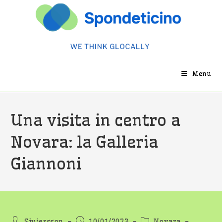
Salta
al
contenuto
Menu
Una visita in centro a
Novara: la Galleria
Giannoni
Autore
Articolo
Categoria
Siviersson
10/01/2023
Novara