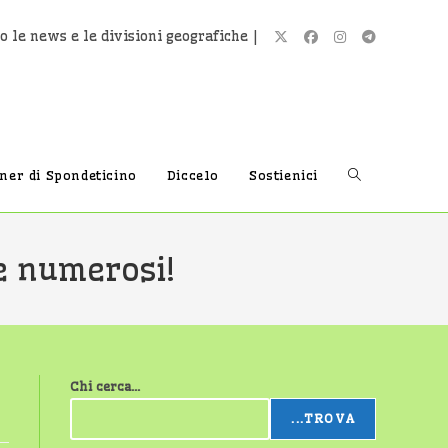
o le news e le divisioni geografiche |
Attiva/disatti
tner di Spondeticino
Diccelo
Sostienici
la
e numerosi!
ricerca
Chi cerca...
sul
...TROVA