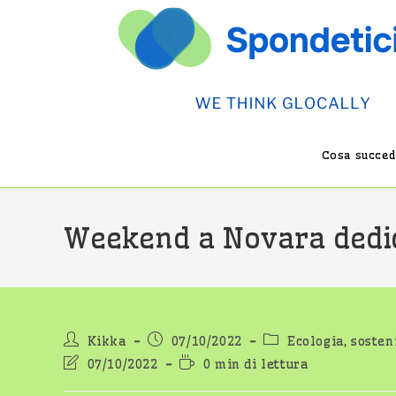
Salta
al
contenuto
Cosa succede
Weekend a Novara dedic
Autore
Articolo
Categoria
Kikka
07/10/2022
Ecologia, sosteni
dell'articolo:
pubblicato:
dell'articolo:
Ultima
Tempo
07/10/2022
0 min di lettura
modifica
di
dell'articolo:
lettura: