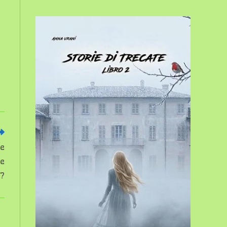
sito
web
he
te
o?