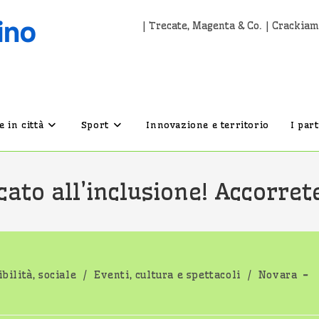
| Trecate, Magenta & Co. | Crackiam
 in città
Sport
Innovazione e territorio
I par
ato all’inclusione! Accorret
bilità, sociale
/
Eventi, cultura e spettacoli
/
Novara