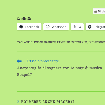
Mi pi
Condividi:
Facebook
WhatsApp
X
Telegr
TAG
:
ASSOCIAZIONI
,
BAMBINI
,
FAMIGLIE
,
FREESTYLE
,
INCLUSIONE
Leggi
Articolo precedente
altri
Avete voglia di sognare con le note di musica
articoli
Gospel?
POTREBBE ANCHE PIACERTI