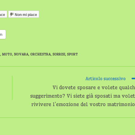
ace
Non mi piace
am
,
MOTO
,
NOVARA
,
ORCHESTRA
,
SORRISI
,
SPORT
Articolo successivo
Vi dovete sposare e volete qualc
suggerimento? Vi siete già sposati ma vole
rivivere l’emozione del vostro matrimoni