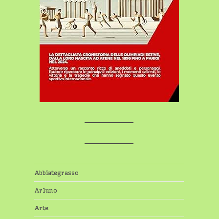
Abbiategrasso
Arluno
Arte