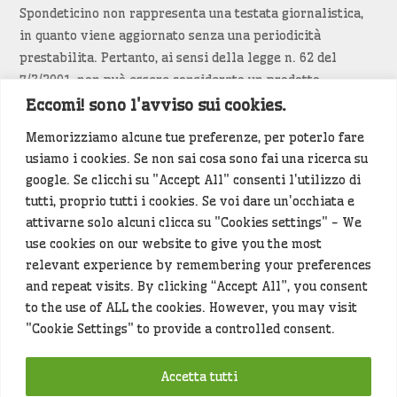
Spondeticino non rappresenta una testata giornalistica,
in quanto viene aggiornato senza una periodicità
prestabilita. Pertanto, ai sensi della legge n. 62 del
7/3/2001, non può essere considerato un prodotto
editoriale.
Eccomi! sono l'avviso sui cookies.
Memorizziamo alcune tue preferenze, per poterlo fare
Siamo attenti a non violare copyright e diritti
usiamo i cookies. Se non sai cosa sono fai una ricerca su
d’immagine. Se un contenuto è di tua proprietà e vuoi
google. Se clicchi su "Accept All" consenti l'utilizzo di
richiederne la rimozione
diccelo
(<- clicca per inviarci un
tutti, proprio tutti i cookies. Se voi dare un'occhiata e
messaggio).
attivarne solo alcuni clicca su "Cookies settings" - We
use cookies on our website to give you the most
Alcuni articoli sono generati in bozza rielaborando, con
relevant experience by remembering your preferences
l'intelligenza artificiale generativa, contenuti
and repeat visits. By clicking “Accept All”, you consent
provenienti da fonti istituzionali e altri siti di interesse
to the use of ALL the cookies. However, you may visit
locale. Prima della pubblicazioni l'articolo viene
"Cookie Settings" to provide a controlled consent.
controllato dalla redazione.
Accetta tutti
Hey che fine fanno i miei dati (privacy policy)
?