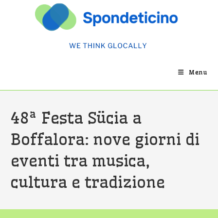
Salta
al
contenuto
Menu
48ª Festa Sücia a
Boffalora: nove giorni di
eventi tra musica,
cultura e tradizione