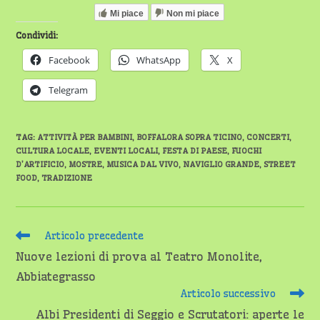
Mi piace
Non mi piace
Condividi:
Facebook
WhatsApp
X
Telegram
TAG
:
ATTIVITÀ PER BAMBINI
,
BOFFALORA SOPRA TICINO
,
CONCERTI
,
CULTURA LOCALE
,
EVENTI LOCALI
,
FESTA DI PAESE
,
FUOCHI
D’ARTIFICIO
,
MOSTRE
,
MUSICA DAL VIVO
,
NAVIGLIO GRANDE
,
STREET
FOOD
,
TRADIZIONE
Leggi
Articolo precedente
altri
Nuove lezioni di prova al Teatro Monolite,
articoli
Abbiategrasso
Articolo successivo
Albi Presidenti di Seggio e Scrutatori: aperte le