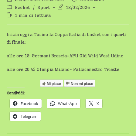
dell'articolo:
pubblicato:
Categoria
Ultima
Basket
/
Sport
18/02/2026
dell'articolo:
modifica
Tempo
1 min di lettura
dell'articolo:
di
lettura:
Inizia oggi a Torino la Coppa Italia di basket con i quarti
di finale:
alle ore 18: Germani Brescia-APU Old Wild West Udine
alle ore 20.45 Olimpia Milano- Pallacanestro Trieste
Mi piace
Non mi piace
Condividi:
Facebook
WhatsApp
X
Telegram