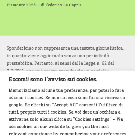
Piemonte 2024 – di Federico La Capria
Spondeticino non rappresenta una testata giornalistica,
in quanto viene aggiornato senza una periodicità
prestabilita. Pertanto, ai sensi della legge n. 62 del
7/3/2001, non può essere considerato un prodotto
editoriale.
Eccomi! sono l'avviso sui cookies.
Memorizziamo alcune tue preferenze, per poterlo fare
Siamo attenti a non violare copyright e diritti
usiamo i cookies. Se non sai cosa sono fai una ricerca su
d’immagine. Se un contenuto è di tua proprietà e vuoi
google. Se clicchi su "Accept All" consenti l'utilizzo di
richiederne la rimozione
diccelo
(<- clicca per inviarci un
tutti, proprio tutti i cookies. Se voi dare un'occhiata e
messaggio).
attivarne solo alcuni clicca su "Cookies settings" - We
use cookies on our website to give you the most
Alcuni articoli sono generati in bozza rielaborando, con
relevant experience by remembering your preferences