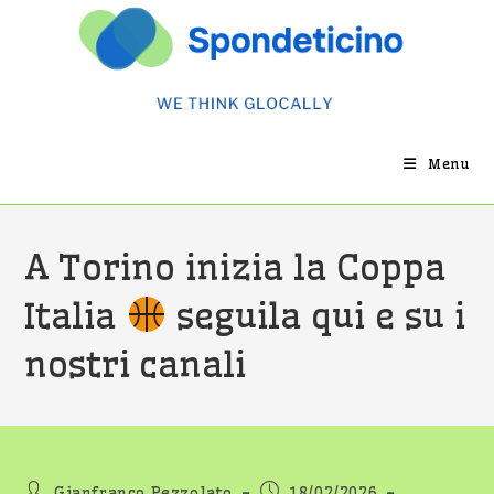
Salta
al
contenuto
Menu
A Torino inizia la Coppa
Italia
seguila qui e su i
nostri canali
Autore
Articolo
Gianfranco Pezzolato
18/02/2026