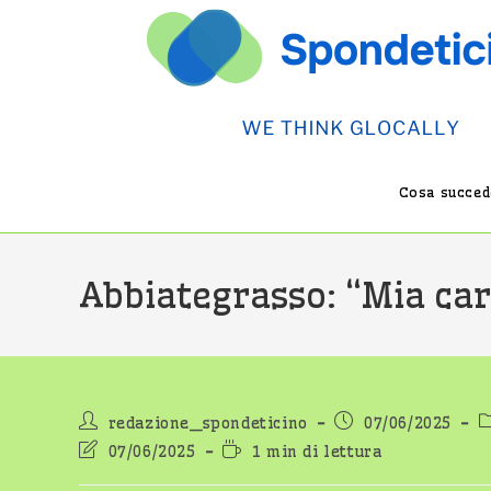
Salta
al
contenuto
Cosa succede
Abbiategrasso: “Mia car
Autore
Articolo
C
redazione_spondeticino
07/06/2025
dell'articolo:
pubblicato:
d
Ultima
Tempo
07/06/2025
1 min di lettura
modifica
di
dell'articolo:
lettura: