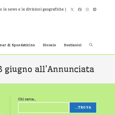
o le news e le divisioni geografiche |
Attiva/disatti
tner di Spondeticino
Diccelo
Sostienici
la
13 giugno all’Annunciata
ricerca
Chi cerca...
sul
...TROVA