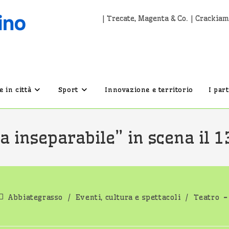
| Trecate, Magenta & Co. | Crackiam
 in città
Sport
Innovazione e territorio
I par
a inseparabile” in scena il 
ategoria
Abbiategrasso
/
Eventi, cultura e spettacoli
/
Teatro
ell'articolo: