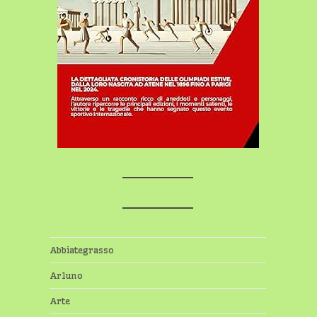
Abbiategrasso
Arluno
Arte