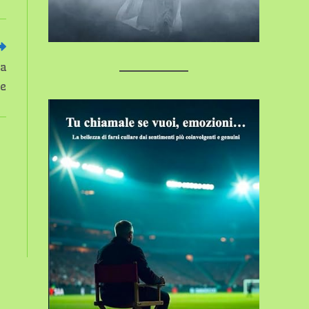
ta
le