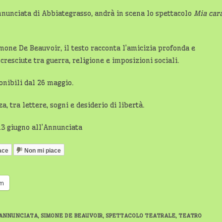
Annunciata di Abbiategrasso, andrà in scena lo spettacolo
Mia car
mone De Beauvoir, il testo racconta l’amicizia profonda e
resciute tra guerra, religione e imposizioni sociali.
onibili dal 26 maggio.
, tra lettere, sogni e desiderio di libertà.
ace
Non mi piace
am
 ANNUNCIATA
,
SIMONE DE BEAUVOIR
,
SPETTACOLO TEATRALE
,
TEATRO