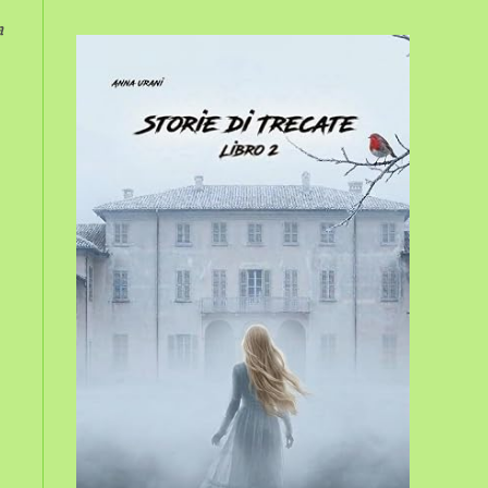
sito
a
web