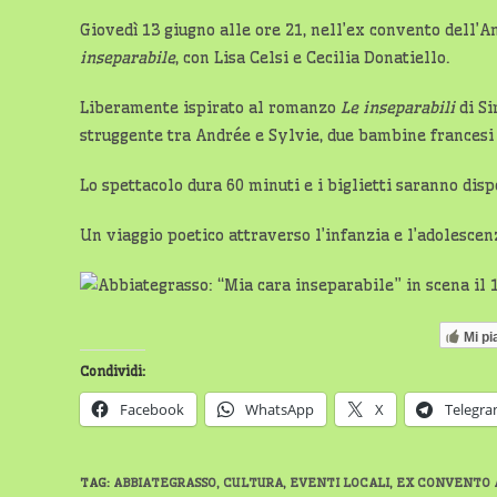
Giovedì 13 giugno alle ore 21, nell’ex convento dell’
inseparabile
, con Lisa Celsi e Cecilia Donatiello.
Liberamente ispirato al romanzo
Le inseparabili
di Si
struggente tra Andrée e Sylvie, due bambine francesi c
Lo spettacolo dura 60 minuti e i biglietti saranno disp
Un viaggio poetico attraverso l’infanzia e l’adolescenza
Mi pi
Condividi:
Facebook
WhatsApp
X
Telegr
TAG
:
ABBIATEGRASSO
,
CULTURA
,
EVENTI LOCALI
,
EX CONVENTO