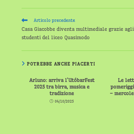
Leggi
Articolo precedente
altri
Casa Giacobbe diventa multimediale grazie agli
articoli
studenti del liceo Quasimodo
POTREBBE ANCHE PIACERTI
Arluno: arriva l’UtóbarFest
Le let
2025 tra birra, musica e
pomeriggi
tradizione
– mercole
04/10/2025