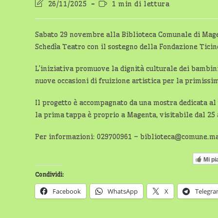
Ultima
Tempo
26/11/2025
1 min di lettura
modifica
di
dell'articolo:
lettura:
Sabato 29 novembre alla Biblioteca Comunale di Mage
Schedìa Teatro con il sostegno della Fondazione Ticin
L’iniziativa promuove la dignità culturale dei bambini 
nuove occasioni di fruizione artistica per la primissi
Il progetto è accompagnato da una mostra dedicata al te
la prima tappa è proprio a Magenta, visitabile dal 25
Per informazioni: 029700961 – biblioteca@comune.ma
Mi pi
Condividi:
Facebook
WhatsApp
X
Telegr