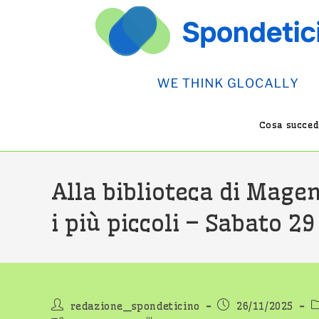
Salta
al
contenuto
Cosa succede
Alla biblioteca di Magen
i più piccoli – Sabato 
Autore
Articolo
C
redazione_spondeticino
26/11/2025
dell'articolo:
pubblicato:
d