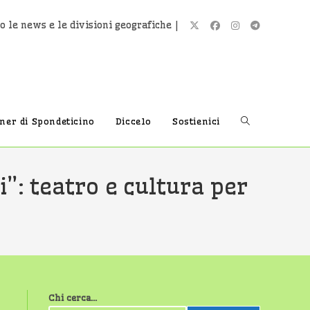
o le news e le divisioni geografiche |
Attiva/disatti
tner di Spondeticino
Diccelo
Sostienici
la
i”: teatro e cultura per
ricerca
sul
Chi cerca...