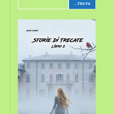
...TROVA
sito
web