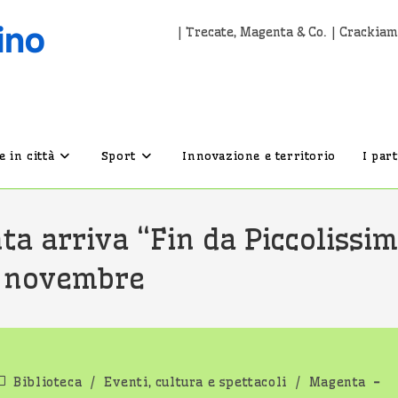
| Trecate, Magenta & Co. | Crackiam
 in città
Sport
Innovazione e territorio
I par
ta arriva “Fin da Piccolissim
29 novembre
ategoria
Biblioteca
/
Eventi, cultura e spettacoli
/
Magenta
ell'articolo: