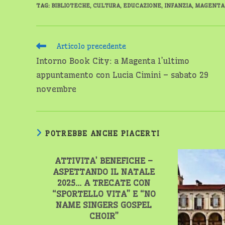
TAG
:
BIBLIOTECHE
,
CULTURA
,
EDUCAZIONE
,
INFANZIA
,
MAGENTA
Leggi
Articolo precedente
altri
Intorno Book City: a Magenta l’ultimo
articoli
appuntamento con Lucia Cimini – sabato 29
novembre
POTREBBE ANCHE PIACERTI
ATTIVITA’ BENEFICHE –
ASPETTANDO IL NATALE
2025… A TRECATE CON
“SPORTELLO VITA” E “NO
NAME SINGERS GOSPEL
CHOIR”