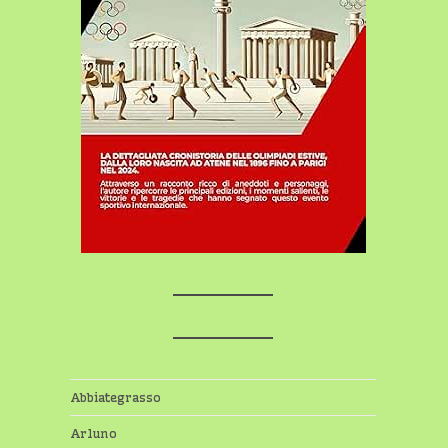
Abbiategrasso
Arluno