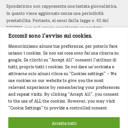
Spondeticino non rappresenta una testata giornalistica,
in quanto viene aggiornato senza una periodicità
prestabilita. Pertanto, ai sensi della legge n. 62 del
7/3/2001, non può essere considerato un prodotto
editoriale.
Eccomi! sono l'avviso sui cookies.
Memorizziamo alcune tue preferenze, per poterlo fare
Siamo attenti a non violare copyright e diritti
usiamo i cookies. Se non sai cosa sono fai una ricerca su
d’immagine. Se un contenuto è di tua proprietà e vuoi
google. Se clicchi su "Accept All" consenti l'utilizzo di
richiederne la rimozione
diccelo
(<- clicca per inviarci un
tutti, proprio tutti i cookies. Se voi dare un'occhiata e
messaggio).
attivarne solo alcuni clicca su "Cookies settings" - We
use cookies on our website to give you the most
Alcuni articoli sono generati in bozza rielaborando, con
relevant experience by remembering your preferences
l'intelligenza artificiale generativa, contenuti
and repeat visits. By clicking “Accept All”, you consent
provenienti da fonti istituzionali e altri siti di interesse
to the use of ALL the cookies. However, you may visit
locale. Prima della pubblicazioni l'articolo viene
"Cookie Settings" to provide a controlled consent.
controllato dalla redazione.
Accetta tutti
Hey che fine fanno i miei dati (privacy policy)
?