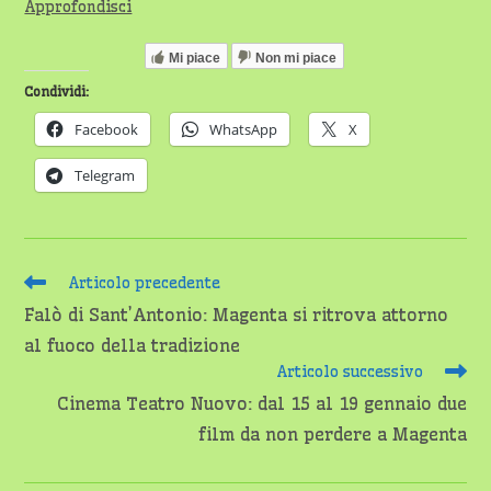
Approfondisci
Mi piace
Non mi piace
Condividi:
Facebook
WhatsApp
X
Telegram
Leggi
Articolo precedente
altri
Falò di Sant’Antonio: Magenta si ritrova attorno
articoli
al fuoco della tradizione
Articolo successivo
Cinema Teatro Nuovo: dal 15 al 19 gennaio due
film da non perdere a Magenta