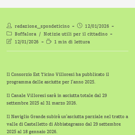
Autore
Articolo
redazione_spondeticino
12/01/2026
dell'articolo:
pubblicato:
Categoria
Boffalora
/
Notizie utili per il cittadino
dell'articolo:
Ultima
Tempo
12/01/2026
1 min di lettura
modifica
di
dell'articolo:
lettura:
Il Consorzio Est Ticino Villoresi ha pubblicato il
programma delle asciutte per l’anno 2025.
Il Canale Villoresi sarà in asciutta totale dal 29
settembre 2025 al 31 marzo 2026.
Il Naviglio Grande subirà un’asciutta parziale nel tratto a
valle di Castelletto di Abbiategrasso dal 29 settembre
2025 al 18 gennaio 2026.