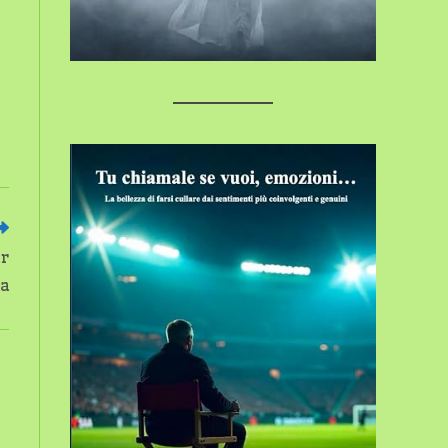
er
ua