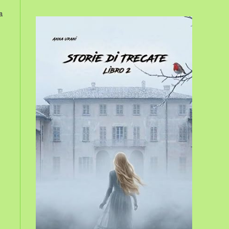
sito
a
web