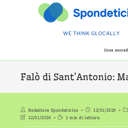
Salta
al
contenuto
Cosa succede
Falò di Sant’Antonio: M
Autore
Articolo
Ca
Redattore Spondeticino
12/01/2026
dell'articolo:
pubblicato:
de
Ultima
Tempo
12/01/2026
1 min di lettura
modifica
di
dell'articolo:
lettura: