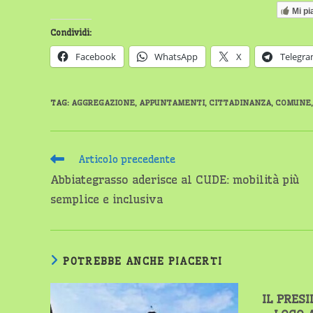
Mi pi
Condividi:
Facebook
WhatsApp
X
Telegr
TAG
:
AGGREGAZIONE
,
APPUNTAMENTI
,
CITTADINANZA
,
COMUNE
,
Leggi
Articolo precedente
altri
Abbiategrasso aderisce al CUDE: mobilità più
articoli
semplice e inclusiva
POTREBBE ANCHE PIACERTI
IL PRES