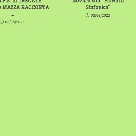
.P.S. di TRECATE
Novara con “Fiorella
 MAZZA RACCONTA
Sinfonica”
…
03/04/2025
06/05/2025