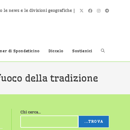
o le news e le divisioni geografiche |
Attiva/disatti
tner di Spondeticino
Diccelo
Sostienici
la
fuoco della tradizione
ricerca
Chi cerca...
sul
...TROVA