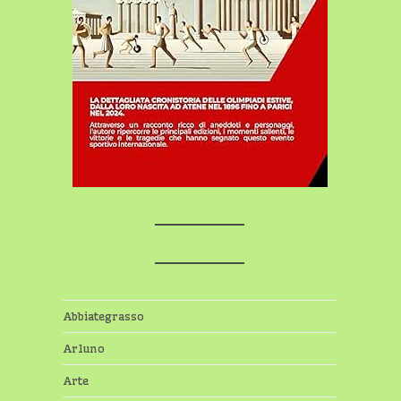
Abbiategrasso
Arluno
Arte