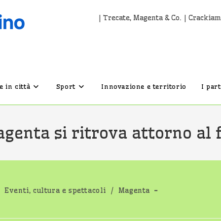
| Trecate, Magenta & Co. | Crackiam
 in città
Sport
Innovazione e territorio
I par
agenta si ritrova attorno al 
tegoria
Eventi, cultura e spettacoli
/
Magenta
ll'articolo: