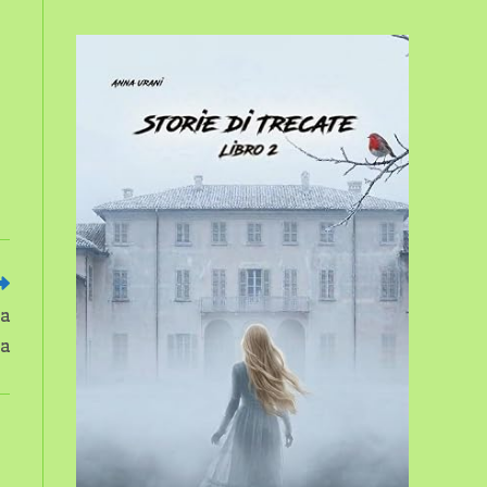
sito
web
ia
ra