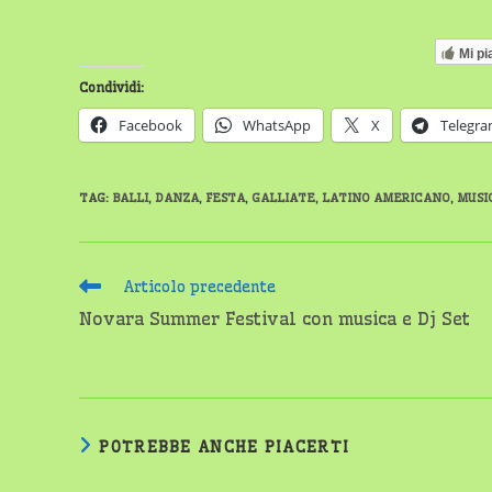
Mi pi
Condividi:
Facebook
WhatsApp
X
Telegr
TAG
:
BALLI
,
DANZA
,
FESTA
,
GALLIATE
,
LATINO AMERICANO
,
MUSI
Leggi
Articolo precedente
altri
Novara Summer Festival con musica e Dj Set
articoli
POTREBBE ANCHE PIACERTI