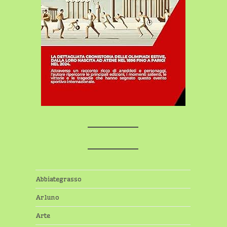
Abbiategrasso
Arluno
Arte