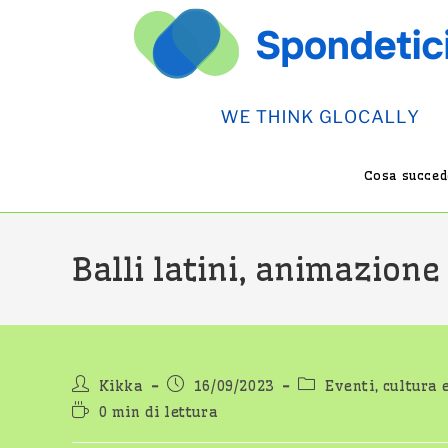
Salta
al
contenuto
Cosa succede
Balli latini, animazione
Autore
Articolo
Categoria
Kikka
16/09/2023
Eventi, cultura 
dell'articolo:
pubblicato:
dell'articolo:
Tempo
0 min di lettura
di
lettura: