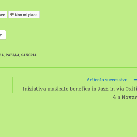
ace
Non mi piace
am
CA
,
PAELLA
,
SANGRIA
Articolo successivo
Iniziativa musicale benefica in Jazz in via Oxil
4 a Nova