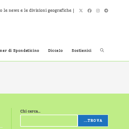
o le news e le divisioni geografiche |
Attiva/disatti
tner di Spondeticino
Diccelo
Sostienici
la
ricerca
Chi cerca...
sul
...TROVA