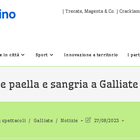
| Trecate, Magenta & Co. | Crackiam
 in città
Sport
Innovazione e territorio
I par
 e paella e sangria a Galliate
Ultima
e spettacoli
/
Galliate
/
Notizie
27/08/2023
modifica
dell'articolo: