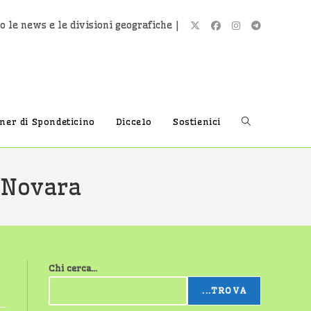
o le news e le divisioni geografiche |
Attiva/disatti
tner di Spondeticino
Diccelo
Sostienici
la
a Novara
ricerca
Chi cerca...
sul
...TROVA