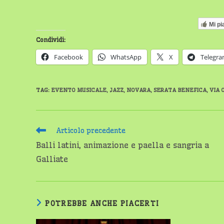
Mi pi
Condividi:
Facebook
WhatsApp
X
Telegr
TAG
:
EVENTO MUSICALE
,
JAZZ
,
NOVARA
,
SERATA BENEFICA
,
VIA 
Leggi
Articolo precedente
altri
Balli latini, animazione e paella e sangria a
articoli
Galliate
POTREBBE ANCHE PIACERTI