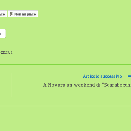
ace
Non mi piace
am
OXILIA 4
Articolo successivo
A Novara un weekend di “Scarabocch