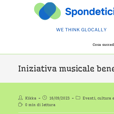
Salta
al
contenuto
Cosa succede
Iniziativa musicale bene
Autore
Articolo
Categoria
Kikka
16/09/2023
Eventi, cultura 
dell'articolo:
pubblicato:
dell'articolo:
Tempo
0 min di lettura
di
lettura: