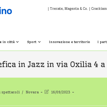
| Trecate, Magenta & Co. | Crackiam
 in città
Sport
Innovazione e territorio
I par
fica in Jazz in via Oxilia 4 
Ultima
e spettacoli
/
Novara
16/09/2023
modifica
dell'articolo: