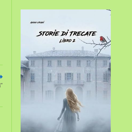
sito
web
i”