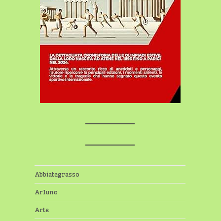
Abbiategrasso
Arluno
Arte