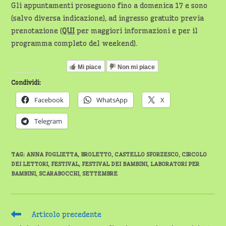
Gli appuntamenti proseguono fino a domenica 17 e sono
(salvo diversa indicazione), ad ingresso gratuito previa
prenotazione (
QUI
per maggiori informazioni e per il
programma completo del weekend).
Mi piace
Non mi piace
Condividi:
Facebook
WhatsApp
X
Telegram
TAG
:
ANNA FOGLIETTA
,
BROLETTO
,
CASTELLO SFORZESCO
,
CIRCOLO
DEI LETTORI
,
FESTIVAL
,
FESTIVAL DEI BAMBINI
,
LABORATORI PER
BAMBINI
,
SCARABOCCHI
,
SETTEMBRE
Leggi
Articolo precedente
altri