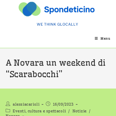
Salta
al
contenuto
Menu
A Novara un weekend di
“Scarabocchi”
Autore
Articolo
alessiacarioli
16/09/2023
dell'articolo:
pubblicato:
Categoria
Eventi, cultura e spettacoli
/
Notizie
/
dell'articolo: