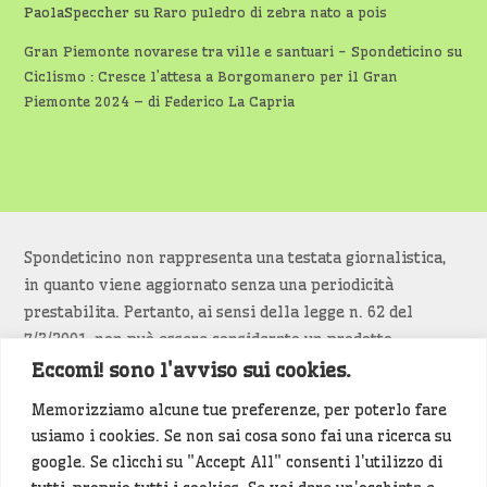
PaolaSpeccher
su
Raro puledro di zebra nato a pois
Gran Piemonte novarese tra ville e santuari - Spondeticino
su
Ciclismo : Cresce l’attesa a Borgomanero per il Gran
Piemonte 2024 – di Federico La Capria
Spondeticino non rappresenta una testata giornalistica,
in quanto viene aggiornato senza una periodicità
prestabilita. Pertanto, ai sensi della legge n. 62 del
7/3/2001, non può essere considerato un prodotto
editoriale.
Eccomi! sono l'avviso sui cookies.
Memorizziamo alcune tue preferenze, per poterlo fare
Siamo attenti a non violare copyright e diritti
usiamo i cookies. Se non sai cosa sono fai una ricerca su
d’immagine. Se un contenuto è di tua proprietà e vuoi
google. Se clicchi su "Accept All" consenti l'utilizzo di
richiederne la rimozione
diccelo
(<- clicca per inviarci un