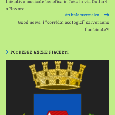
Iniziativa musicale benefica in Jazz in via Oxilia 4
articoli
a Novara
Articolo successivo
Good news: i “corridoi ecologici” salveranno
l’ambiente?!
POTREBBE ANCHE PIACERTI