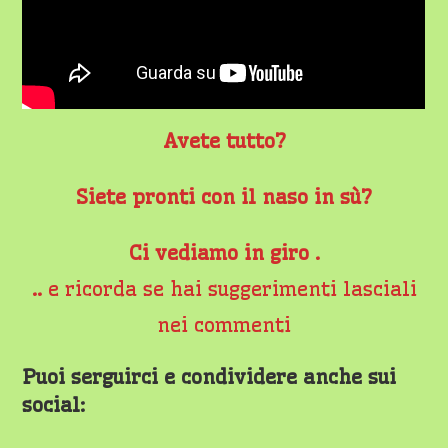
Avete tutto?
Siete pronti con il naso in sù?
Ci vediamo in giro .
..
e ricorda se hai suggerimenti lasciali
nei commenti
Puoi serguirci e condividere anche sui
social: