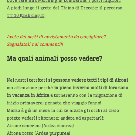
Dove fare Birdwatching in Lombardia: i posti migliori
A piedi lungo il greto del Ticino di Trecate: il percorso
TT 10 (trekking.it)
Avete dei posti di avvistamento da consigliare?
Segnalateli nei commenti!!
Ma quali animali posso vedere?
Nei nostri territori
si possono vedere tutti i tipi di Aironi
ma attenzione perché
in pieno inverno molti di loro sono
in vacanza in Africa
e torneranno con la migrazione di
inizio primavera: pensate che viaggio fanno!
Marzo è già un mese in cui se alzate gli occhi al cielo
potete vederli ritornare: andate ad aspettarli:
Airone cenerino (Ardea cinerea)
Airone rosso (Ardea purpurea)