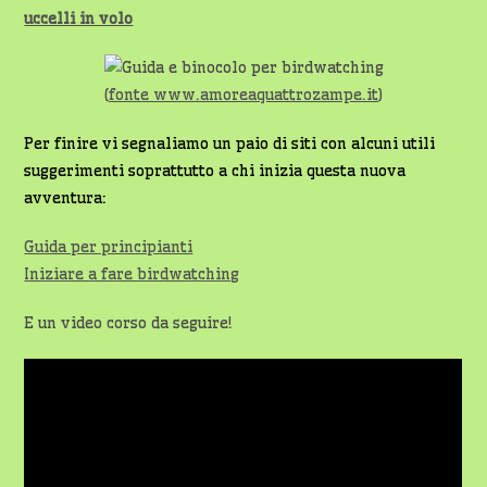
uccelli in volo
(
fonte www.amoreaquattrozampe.it
)
Per finire vi segnaliamo un paio di siti con alcuni utili
suggerimenti soprattutto a chi inizia questa nuova
avventura:
Guida per principianti
Iniziare a fare birdwatching
E un video corso da seguire!