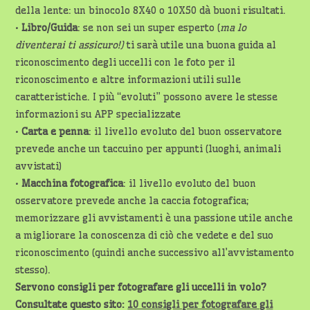
della lente: un binocolo 8X40 o 10X50 dà buoni risultati.
•
Libro/Guida
: se non sei un super esperto (
ma lo
diventerai ti assicuro!)
ti sarà utile una buona guida al
riconoscimento degli uccelli con le foto per il
riconoscimento e altre informazioni utili sulle
caratteristiche. I più “evoluti” possono avere le stesse
informazioni su APP specializzate
•
Carta e penna
: il livello evoluto del buon osservatore
prevede anche un taccuino per appunti (luoghi, animali
avvistati)
•
Macchina fotografica
: il livello evoluto del buon
osservatore prevede anche la caccia fotografica;
memorizzare gli avvistamenti è una passione utile anche
a migliorare la conoscenza di ciò che vedete e del suo
riconoscimento (quindi anche successivo all’avvistamento
stesso).
Servono consigli per fotografare gli uccelli in volo?
Consultate questo sito:
10 consigli per fotografare gli