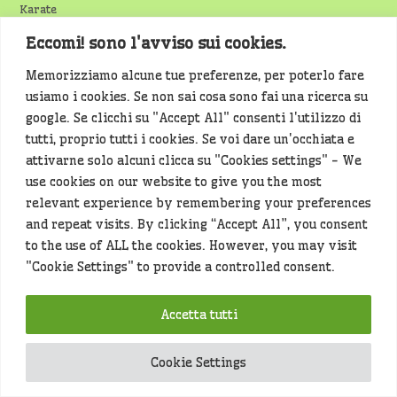
Karate
Eccomi! sono l'avviso sui cookies.
Lavori pubblici
Lavoro
Memorizziamo alcune tue preferenze, per poterlo fare
usiamo i cookies. Se non sai cosa sono fai una ricerca su
Libri
google. Se clicchi su "Accept All" consenti l'utilizzo di
Mag di Spondeticino
tutti, proprio tutti i cookies. Se voi dare un'occhiata e
attivarne solo alcuni clicca su "Cookies settings" - We
Magenta
use cookies on our website to give you the most
Marcallo con Casone
relevant experience by remembering your preferences
and repeat visits. By clicking “Accept All”, you consent
Mesero
to the use of ALL the cookies. However, you may visit
Moda
"Cookie Settings" to provide a controlled consent.
Mostra
Accetta tutti
Motociclismo
Musica
Cookie Settings
Notizie