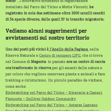
meter”
, l’innovativo strumento di registrazione
installato dal Parco del Ticino a Motta Visconti,
ha
registrato in sole due settimane oltre 2000 uccelli censiti
di 54 specie diverse, delle quali 37 in transito migratorio.
Vediamo alcuni suggerimenti per
avvistamenti sul nostro territorio
Uno dei posti più vicini è
l’Anello della Fagiana
, nella
Riserva Naturale e
Centro di recupero LIPU
, che si trova
nel Comune di
Magenta
: in passato
era un centro di caccia
ora trasformato in riserva
per gli amanti della natura e
per coloro che vogliono osservare piante e animali e fare
trekking e cicloturismo. Un piccolo paradiso da visitare,
come anche:
Birdwatching nel Parco del Ticino – Itinerario a Cameri,
Piemonte – Gulliver Outdoor Community
Birdwatching nel Parco del Ticino – Antares Legnano