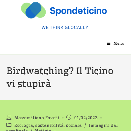
Salta
al
contenuto
Menu
Birdwatching? Il Ticino
vi stupirà
Autore
Articolo
Massimiliano Favoti
01/02/2023
dell'articolo:
pubblicato:
Categoria
Ecologia, sostenibilità, sociale
/
Immagini dal
dell'articolo: