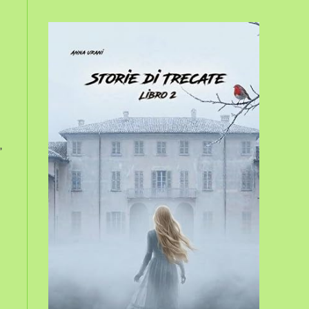
sito
web
,