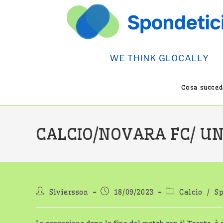
Salta
al
contenuto
Cosa succede
CALCIO/NOVARA FC/ UN
Autore
Articolo
Categoria
Siviersson
18/09/2023
Calcio
/
Sp
dell'articolo:
pubblicato:
dell'articolo: