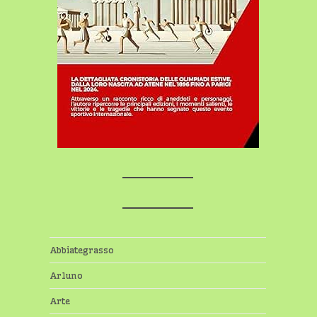
Abbiategrasso
Arluno
Arte