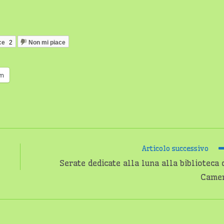
ce
2
Non mi piace
am
Articolo successivo
Serate dedicate alla luna alla biblioteca 
Camer