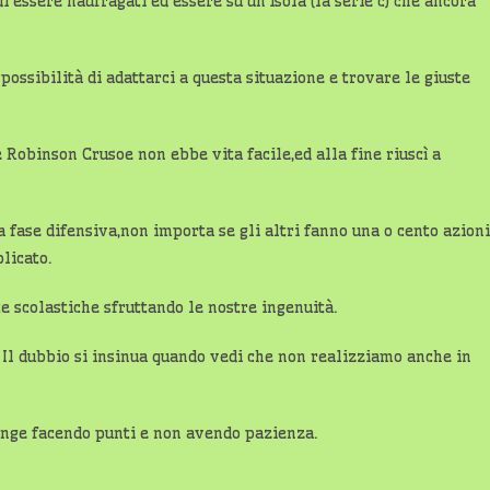
i essere naufragati ed essere su un’isola (la serie c) che ancora
ssibilità di adattarci a questa situazione e trovare le giuste
 Robinson Crusoe non ebbe vita facile,ed alla fine riuscì a
 fase difensiva,non importa se gli altri fanno una o cento azioni
plicato.
e scolastiche sfruttando le nostre ingenuità.
 Il dubbio si insinua quando vedi che non realizziamo anche in
iunge facendo punti e non avendo pazienza.