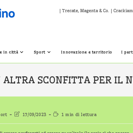
| Trecate, Magenta & Co. | Crackiam
 in città
Sport
Innovazione e territorio
I par
 ALTRA SCONFITTA PER IL N
Ultima
Tempo
ort
17/09/2023
1 min di lettura
modifica
di
dell'articolo:
lettura: