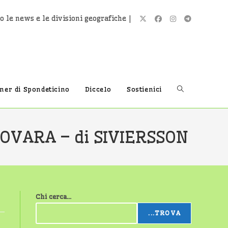
o le news e le divisioni geografiche |
Attiva/disatti
tner di Spondeticino
Diccelo
Sostienici
la
OVARA – di SIVIERSSON
ricerca
Chi cerca...
sul
...TROVA