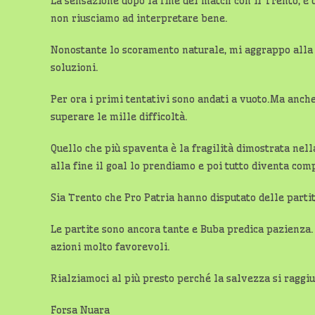
La sensazione dopo la fine del match con il Trento, è d
non riusciamo ad interpretare bene.
Nonostante lo scoramento naturale, mi aggrappo alla po
soluzioni.
Per ora i primi tentativi sono andati a vuoto.Ma anche
superare le mille difficoltà.
Quello che più spaventa è la fragilità dimostrata nella
alla fine il goal lo prendiamo e poi tutto diventa com
Sia Trento che Pro Patria hanno disputato delle partit
Le partite sono ancora tante e Buba predica pazienza.
azioni molto favorevoli.
Rialziamoci al più presto perché la salvezza si ragg
Forsa Nuara