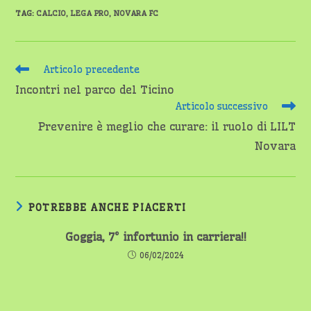
TAG
:
CALCIO
,
LEGA PRO
,
NOVARA FC
Leggi
Articolo precedente
altri
Incontri nel parco del Ticino
articoli
Articolo successivo
Prevenire è meglio che curare: il ruolo di LILT
Novara
POTREBBE ANCHE PIACERTI
Goggia, 7° infortunio in carriera!!
06/02/2024