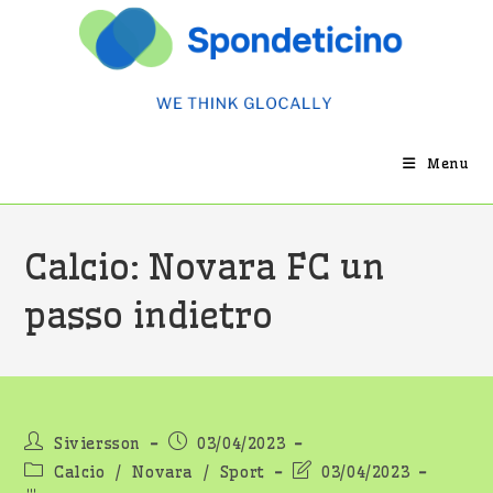
Salta
al
contenuto
Menu
Calcio: Novara FC un
passo indietro
Autore
Articolo
Siviersson
03/04/2023
dell'articolo:
pubblicato:
Categoria
Ultima
Calcio
/
Novara
/
Sport
03/04/2023
dell'articolo:
modifica