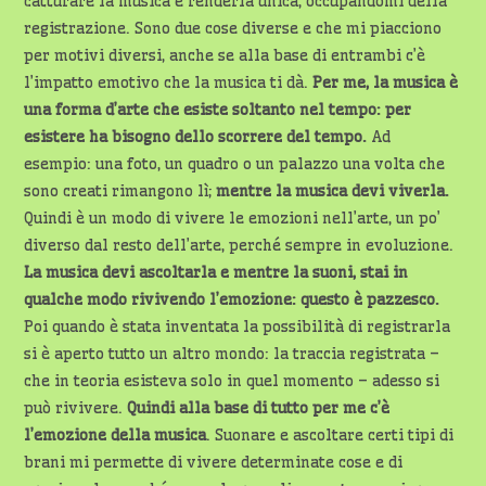
catturare la musica e renderla unica, occupandomi della
registrazione. Sono due cose diverse e che mi piacciono
per motivi diversi, anche se alla base di entrambi c’è
l’impatto emotivo che la musica ti dà.
Per me, la musica è
una forma d’arte che esiste soltanto nel tempo: per
esistere ha bisogno dello scorrere del tempo.
Ad
esempio: una foto, un quadro o un palazzo una volta che
sono creati rimangono lì;
mentre la musica devi viverla.
Quindi è un modo di vivere le emozioni nell’arte, un po’
diverso dal resto dell’arte, perché sempre in evoluzione.
La musica devi ascoltarla e mentre la suoni, stai in
qualche modo rivivendo l’emozione: questo è pazzesco.
Poi quando è stata inventata la possibilità di registrarla
si è aperto tutto un altro mondo: la traccia registrata –
che in teoria esisteva solo in quel momento – adesso si
può rivivere.
Quindi alla base di tutto per me c’è
l’emozione della musica
. Suonare e ascoltare certi tipi di
brani mi permette di vivere determinate cose e di