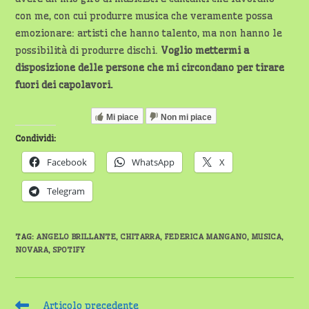
con me, con cui produrre musica che veramente possa
emozionare: artisti che hanno talento, ma non hanno le
possibilità di produrre dischi.
Voglio mettermi a
disposizione delle persone che mi circondano per tirare
fuori dei capolavori.
Mi piace
Non mi piace
Condividi:
Facebook
WhatsApp
X
Telegram
TAG
:
ANGELO BRILLANTE
,
CHITARRA
,
FEDERICA MANGANO
,
MUSICA
,
NOVARA
,
SPOTIFY
Leggi
Articolo precedente