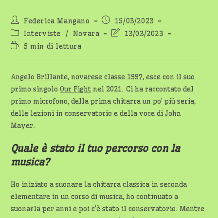
Autore
Articolo
Federica Mangano
15/03/2023
dell'articolo:
pubblicato:
Categoria
Ultima
Interviste
/
Novara
13/03/2023
dell'articolo:
modifica
Tempo
5 min di lettura
dell'articolo:
di
lettura:
Angelo Brillante
, novarese classe 1997, esce con il suo
primo singolo
Our Fight
nel 2021. Ci ha raccontato del
primo microfono, della prima chitarra un po’ più seria,
delle lezioni in conservatorio e della voce di John
Mayer.
Quale è stato il tuo percorso con la
musica?
Ho iniziato a suonare la chitarra classica in seconda
elementare in un corso di musica, ho continuato a
suonarla per anni e poi c’è stato il conservatorio. Mentre