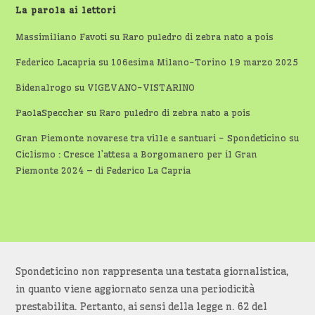
La parola ai lettori
Massimiliano Favoti
su
Raro puledro di zebra nato a pois
Federico Lacapria
su
106esima Milano-Torino 19 marzo 2025
Bidenalrogo
su
VIGEVANO-VISTARINO
PaolaSpeccher
su
Raro puledro di zebra nato a pois
Gran Piemonte novarese tra ville e santuari - Spondeticino
su
Ciclismo : Cresce l’attesa a Borgomanero per il Gran
Piemonte 2024 – di Federico La Capria
Spondeticino non rappresenta una testata giornalistica,
in quanto viene aggiornato senza una periodicità
prestabilita. Pertanto, ai sensi della legge n. 62 del