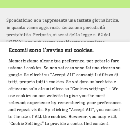
Spondeticino non rappresenta una testata giornalistica,
in quanto viene aggiornato senza una periodicità
prestabilita. Pertanto, ai sensi della legge n. 62 del
7/3/2001, non può essere considerato un prodotto
editoriale.
Eccomi! sono l'avviso sui cookies.
Memorizziamo alcune tue preferenze, per poterlo fare
Siamo attenti a non violare copyright e diritti
usiamo i cookies. Se non sai cosa sono fai una ricerca su
d’immagine. Se un contenuto è di tua proprietà e vuoi
google. Se clicchi su "Accept All" consenti l'utilizzo di
richiederne la rimozione
diccelo
(<- clicca per inviarci un
tutti, proprio tutti i cookies. Se voi dare un'occhiata e
messaggio).
attivarne solo alcuni clicca su "Cookies settings" - We
use cookies on our website to give you the most
Alcuni articoli sono generati in bozza rielaborando, con
relevant experience by remembering your preferences
l'intelligenza artificiale generativa, contenuti
and repeat visits. By clicking “Accept All”, you consent
provenienti da fonti istituzionali e altri siti di interesse
to the use of ALL the cookies. However, you may visit
locale. Prima della pubblicazioni l'articolo viene
"Cookie Settings" to provide a controlled consent.
controllato dalla redazione.