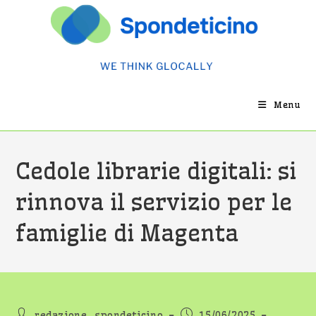
Salta
al
contenuto
Menu
Cedole librarie digitali: si
rinnova il servizio per le
famiglie di Magenta
Autore
Articolo
redazione_spondeticino
15/06/2025