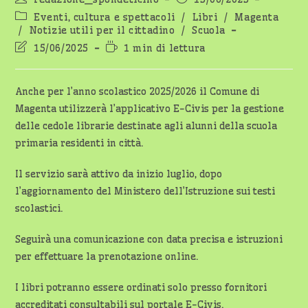
dell'articolo:
pubblicato:
Categoria
Eventi, cultura e spettacoli
/
Libri
/
Magenta
dell'articolo:
/
Notizie utili per il cittadino
/
Scuola
Ultima
Tempo
15/06/2025
1 min di lettura
modifica
di
dell'articolo:
lettura:
Anche per l’anno scolastico 2025/2026 il Comune di
Magenta utilizzerà l’applicativo E-Civis per la gestione
delle cedole librarie destinate agli alunni della scuola
primaria residenti in città.
Il servizio sarà attivo da inizio luglio, dopo
l’aggiornamento del Ministero dell’Istruzione sui testi
scolastici.
Seguirà una comunicazione con data precisa e istruzioni
per effettuare la prenotazione online.
I libri potranno essere ordinati solo presso fornitori
accreditati consultabili sul portale E-Civis.