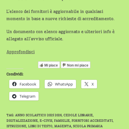
L’elenco dei fornitori è aggiornabile in qualsiasi
momento in base a nuove richieste di accreditamento.
Un documento con elenco aggiornato e ulteriori info è
allegato all’avviso ufficiale.
Approfondisci
Mi piace
Non mi piace
Condividi:
Facebook
WhatsApp
X
Telegram
TAG
:
ANNO SCOLASTICO 2025 2026
,
CEDOLE LIBRARIE
,
DIGITALIZZAZIONE
,
E-CIVIS
,
FAMIGLIE
,
FORNITORI ACCREDITATI
,
ISTRUZIONE
,
LIBRI DI TESTO
,
MAGENTA
,
SCUOLA PRIMARIA