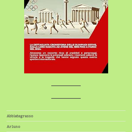
Abbiategrasso
Arluno