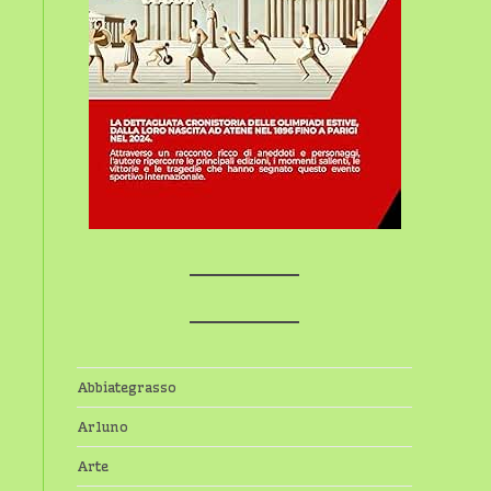
Abbiategrasso
Arluno
Arte