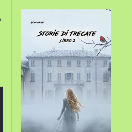
sito
i
web
o
.