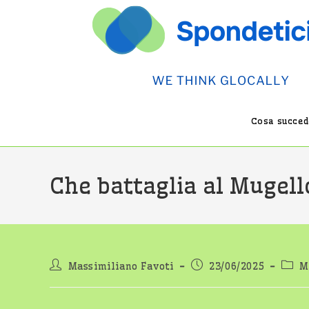
Salta
al
contenuto
Cosa succede
Che battaglia al Mugell
Autore
Articolo
Categ
Massimiliano Favoti
23/06/2025
M
dell'articolo:
pubblicato:
dell'