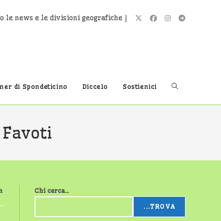
o le news e le divisioni geografiche |
Attiva/disatti
tner di Spondeticino
Diccelo
Sostienici
la
 Favoti
ricerca
a
Chi cerca...
sul
...TROVA