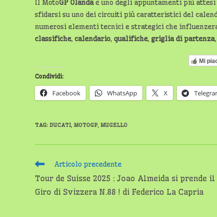
Il Moto
GP Olanda
è uno degli appuntamenti più attesi 
sfidarsi su uno dei circuiti più caratteristici del ca
numerosi elementi tecnici e strategici che influenzeran
classifiche
,
calendario
,
qualifiche
,
griglia di partenza
Mi pia
Condividi:
Facebook
WhatsApp
X
Telegr
TAG
:
DUCATI
,
MOTOGP
,
MUGELLO
Leggi
Articolo precedente
altri
Tour de Suisse 2025 : Joao Almeida si prende il
articoli
Giro di Svizzera N.88 ! di Federico La Capria