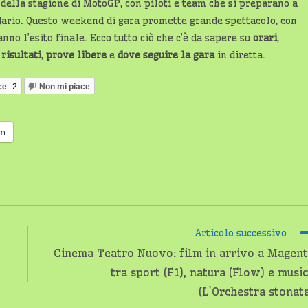
della stagione di MotoGP, con piloti e team che si preparano a
lendario. Questo weekend di gara promette grande spettacolo, con
no l’esito finale. Ecco tutto ciò che c’è da sapere su
orari
,
,
risultati
,
prove libere
e
dove seguire la gara
in diretta.
ce
2
Non mi piace
am
Articolo successivo
Cinema Teatro Nuovo: film in arrivo a Magen
tra sport (F1), natura (Flow) e musi
(L’Orchestra stonat