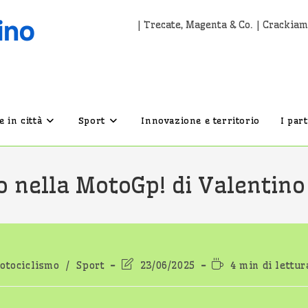
| Trecate, Magenta & Co. | Crackiam
 in città
Sport
Innovazione e territorio
I par
o nella MotoGp! di Valentino
oria
Ultima
Tempo
otociclismo
/
Sport
23/06/2025
4 min di lettur
articolo:
modifica
di
dell'articolo:
lettura: