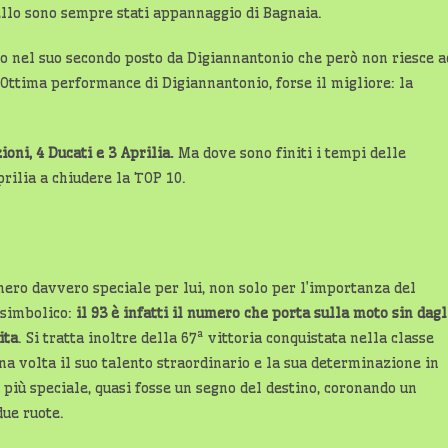
llo sono sempre stati appannaggio di Bagnaia.
o nel suo secondo posto da Digiannantonio che però non riesce a
a! Ottima performance di Digiannantonio, forse il migliore: la
oni, 4 Ducati e 3 Aprilia.
Ma dove sono finiti i tempi delle
rilia a chiudere la TOP 10.
umero davvero speciale per lui, non solo per l’importanza del
 simbolico:
il 93 è infatti il numero che porta sulla moto sin dagl
ita
. Si tratta inoltre della 67ª vittoria conquistata nella classe
na volta il suo talento straordinario e la sua determinazione in
più speciale, quasi fosse un segno del destino, coronando un
due ruote.