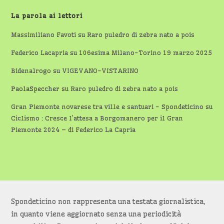
La parola ai lettori
Massimiliano Favoti
su
Raro puledro di zebra nato a pois
Federico Lacapria
su
106esima Milano-Torino 19 marzo 2025
Bidenalrogo
su
VIGEVANO-VISTARINO
PaolaSpeccher
su
Raro puledro di zebra nato a pois
Gran Piemonte novarese tra ville e santuari - Spondeticino
su
Ciclismo : Cresce l’attesa a Borgomanero per il Gran
Piemonte 2024 – di Federico La Capria
Spondeticino non rappresenta una testata giornalistica,
in quanto viene aggiornato senza una periodicità