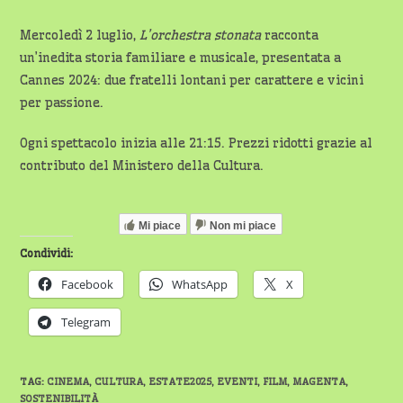
Mercoledì 2 luglio,
L’orchestra stonata
racconta
un’inedita storia familiare e musicale, presentata a
Cannes 2024: due fratelli lontani per carattere e vicini
per passione.
Ogni spettacolo inizia alle 21:15. Prezzi ridotti grazie al
contributo del Ministero della Cultura.
Mi piace
Non mi piace
Condividi:
Facebook
WhatsApp
X
Telegram
TAG
:
CINEMA
,
CULTURA
,
ESTATE2025
,
EVENTI
,
FILM
,
MAGENTA
,
SOSTENIBILITÀ