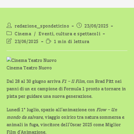
Autore
Articolo
redazione_spondeticino
23/06/2025
dell'articolo:
pubblicato:
Categoria
Cinema
/
Eventi, cultura e spettacoli
dell'articolo:
Ultima
Tempo
23/06/2025
1 min di lettura
modifica
di
dell'articolo:
lettura:
Cinema Teatro Nuovo
Dal 28 al 30 giugno arriva
F1 – Il Film
, con Brad Pitt nei
panni di un ex campione di Formula 1 pronto a tornare in
pista per guidare una nuova generazione.
Lunedì 1° luglio, spazio all’animazione con
Flow – Un
mondo da salvare
, viaggio onirico tra natura sommersa e
animali in fuga, vincitore dell’Oscar 2025 come Miglior
Film d’Animazione.