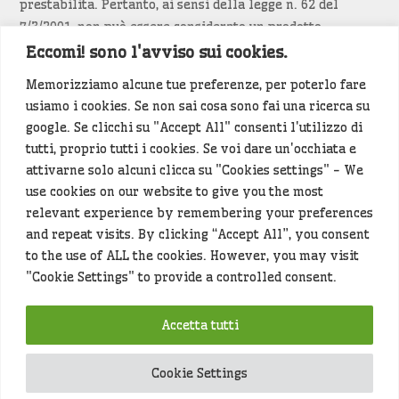
prestabilita. Pertanto, ai sensi della legge n. 62 del
7/3/2001, non può essere considerato un prodotto
editoriale.
Eccomi! sono l'avviso sui cookies.
Memorizziamo alcune tue preferenze, per poterlo fare
Siamo attenti a non violare copyright e diritti
usiamo i cookies. Se non sai cosa sono fai una ricerca su
d’immagine. Se un contenuto è di tua proprietà e vuoi
google. Se clicchi su "Accept All" consenti l'utilizzo di
richiederne la rimozione
diccelo
(<- clicca per inviarci un
tutti, proprio tutti i cookies. Se voi dare un'occhiata e
messaggio).
attivarne solo alcuni clicca su "Cookies settings" - We
use cookies on our website to give you the most
Alcuni articoli sono generati in bozza rielaborando, con
relevant experience by remembering your preferences
l'intelligenza artificiale generativa, contenuti
and repeat visits. By clicking “Accept All”, you consent
provenienti da fonti istituzionali e altri siti di interesse
to the use of ALL the cookies. However, you may visit
locale. Prima della pubblicazioni l'articolo viene
"Cookie Settings" to provide a controlled consent.
controllato dalla redazione.
Accetta tutti
Hey che fine fanno i miei dati (privacy policy)
?
Cookie Settings