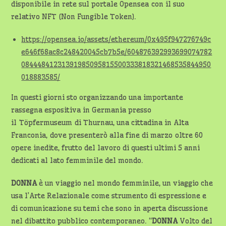
disponibile in rete sul portale Opensea con il suo
relativo NFT (Non Fungible Token).
https://opensea.io/assets/ethereum/0x495f947276749c
e646f68ac8c248420045cb7b5e/604876392993699074782
08444841231391985095815500333818321468535844950
018883585/
In questi giorni sto organizzando una importante
rassegna espositiva in Germania presso
il Töpfermuseum di Thurnau, una cittadina in Alta
Franconia, dove presenterò alla fine di marzo oltre 60
opere inedite, frutto del lavoro di questi ultimi 5 anni
dedicati al lato femminile del mondo.
DONNA
è un viaggio nel mondo femminile, un viaggio che
usa l’Arte Relazionale come strumento di espressione e
di comunicazione su temi che sono in aperta discussione
nel dibattito pubblico contemporaneo. “
DONNA
Volto del