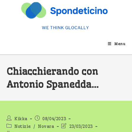
Salta
al
contenuto
Menu
Chiacchierando con
Antonio Spanedda…
Autore
Articolo
Kikka
08/04/2023
dell'articolo:
pubblicato:
Categoria
Ultima
Notizie
/
Novara
23/03/2023
dell'articolo:
modifica