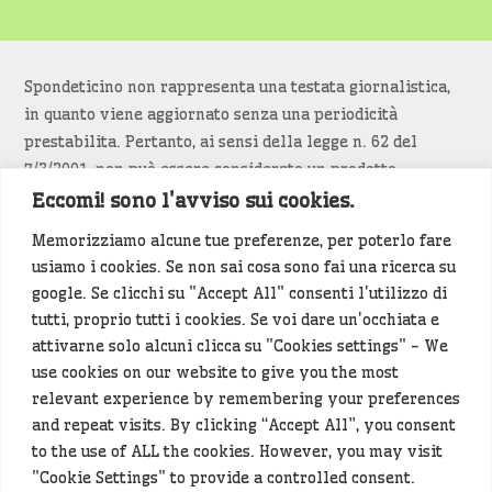
Spondeticino non rappresenta una testata giornalistica,
in quanto viene aggiornato senza una periodicità
prestabilita. Pertanto, ai sensi della legge n. 62 del
7/3/2001, non può essere considerato un prodotto
editoriale.
Eccomi! sono l'avviso sui cookies.
Memorizziamo alcune tue preferenze, per poterlo fare
Siamo attenti a non violare copyright e diritti
usiamo i cookies. Se non sai cosa sono fai una ricerca su
d’immagine. Se un contenuto è di tua proprietà e vuoi
google. Se clicchi su "Accept All" consenti l'utilizzo di
richiederne la rimozione
diccelo
(<- clicca per inviarci un
tutti, proprio tutti i cookies. Se voi dare un'occhiata e
messaggio).
attivarne solo alcuni clicca su "Cookies settings" - We
use cookies on our website to give you the most
Alcuni articoli sono generati in bozza rielaborando, con
relevant experience by remembering your preferences
l'intelligenza artificiale generativa, contenuti
and repeat visits. By clicking “Accept All”, you consent
provenienti da fonti istituzionali e altri siti di interesse
to the use of ALL the cookies. However, you may visit
locale. Prima della pubblicazioni l'articolo viene
"Cookie Settings" to provide a controlled consent.
controllato dalla redazione.