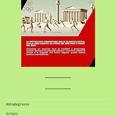
Abbiategrasso
Arluno