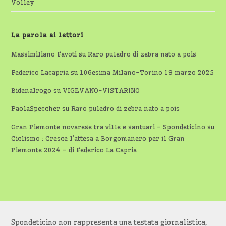
Volley
La parola ai lettori
Massimiliano Favoti
su
Raro puledro di zebra nato a pois
Federico Lacapria
su
106esima Milano-Torino 19 marzo 2025
Bidenalrogo
su
VIGEVANO-VISTARINO
PaolaSpeccher
su
Raro puledro di zebra nato a pois
Gran Piemonte novarese tra ville e santuari - Spondeticino
su
Ciclismo : Cresce l’attesa a Borgomanero per il Gran
Piemonte 2024 – di Federico La Capria
Spondeticino non rappresenta una testata giornalistica,