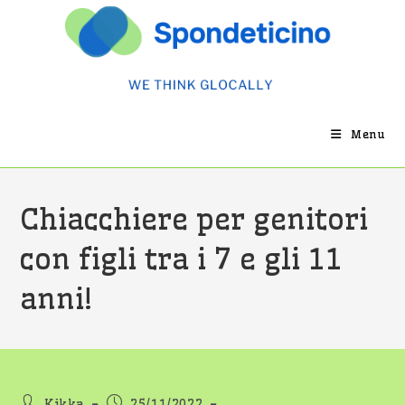
Salta
al
contenuto
Menu
Chiacchiere per genitori
con figli tra i 7 e gli 11
anni!
Autore
Articolo
Kikka
25/11/2022