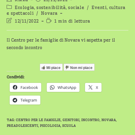
dell'articolo:
pubblicato:
Categoria
Ecologia, sostenibilità, sociale
/
Eventi, cultura
dell'articolo:
e spettacoli
/
Novara
Ultima
Tempo
12/11/2022
1 min di lettura
modifica
di
dell'articolo:
lettura:
Il Centro per le famiglie di Novara vi aspetta per il
secondo incontro
Mi piace
Non mi piace
Condividi:
Facebook
WhatsApp
X
Telegram
TAG
:
CENTRO PER LE FAMIGLIE
,
GENITORI
,
INCONTRO
,
NOVARA
,
PREADOLESCENTI
,
PSICOLOGIA
,
SCUOLA