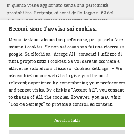
in quanto viene aggiornato senza una periodicità
prestabilita. Pertanto, ai sensi della legge n. 62 del
7/3/2001, non può essere considerato un prodotto
editoriale.
Eccomi! sono l'avviso sui cookies.
Memorizziamo alcune tue preferenze, per poterlo fare
Siamo attenti a non violare copyright e diritti
usiamo i cookies. Se non sai cosa sono fai una ricerca su
d’immagine. Se un contenuto è di tua proprietà e vuoi
google. Se clicchi su "Accept All" consenti l'utilizzo di
richiederne la rimozione
diccelo
(<- clicca per inviarci un
tutti, proprio tutti i cookies. Se voi dare un'occhiata e
messaggio).
attivarne solo alcuni clicca su "Cookies settings" - We
use cookies on our website to give you the most
Alcuni articoli sono generati in bozza rielaborando, con
relevant experience by remembering your preferences
l'intelligenza artificiale generativa, contenuti
and repeat visits. By clicking “Accept All”, you consent
provenienti da fonti istituzionali e altri siti di interesse
to the use of ALL the cookies. However, you may visit
locale. Prima della pubblicazioni l'articolo viene
"Cookie Settings" to provide a controlled consent.
controllato dalla redazione.
Accetta tutti
Hey che fine fanno i miei dati (privacy policy)
?