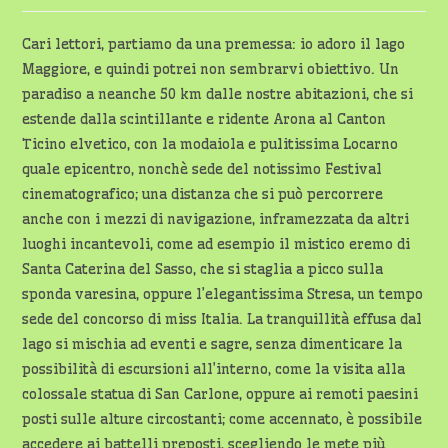
dell'articolo:
lettura:
Cari lettori, partiamo da una premessa: io adoro il lago
Maggiore, e quindi potrei non sembrarvi obiettivo. Un
paradiso a neanche 50 km dalle nostre abitazioni, che si
estende dalla scintillante e ridente Arona al Canton
Ticino elvetico, con la modaiola e pulitissima Locarno
quale epicentro, nonchè sede del notissimo Festival
cinematografico; una distanza che si può percorrere
anche con i mezzi di navigazione, inframezzata da altri
luoghi incantevoli, come ad esempio il mistico eremo di
Santa Caterina del Sasso, che si staglia a picco sulla
sponda varesina, oppure l’elegantissima Stresa, un tempo
sede del concorso di miss Italia. La tranquillità effusa dal
lago si mischia ad eventi e sagre, senza dimenticare la
possibilità di escursioni all’interno, come la visita alla
colossale statua di San Carlone, oppure ai remoti paesini
posti sulle alture circostanti; come accennato, è possibile
accedere ai battelli preposti, scegliendo le mete più