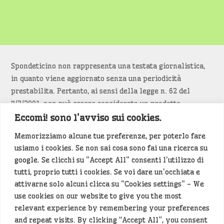
Spondeticino non rappresenta una testata giornalistica,
in quanto viene aggiornato senza una periodicità
prestabilita. Pertanto, ai sensi della legge n. 62 del
7/3/2001, non può essere considerato un prodotto
editoriale.
Eccomi! sono l'avviso sui cookies.
Memorizziamo alcune tue preferenze, per poterlo fare
Siamo attenti a non violare copyright e diritti
usiamo i cookies. Se non sai cosa sono fai una ricerca su
d’immagine. Se un contenuto è di tua proprietà e vuoi
google. Se clicchi su "Accept All" consenti l'utilizzo di
richiederne la rimozione
diccelo
(<- clicca per inviarci un
tutti, proprio tutti i cookies. Se voi dare un'occhiata e
messaggio).
attivarne solo alcuni clicca su "Cookies settings" - We
use cookies on our website to give you the most
Alcuni articoli sono generati in bozza rielaborando, con
relevant experience by remembering your preferences
l'intelligenza artificiale generativa, contenuti
and repeat visits. By clicking “Accept All”, you consent
provenienti da fonti istituzionali e altri siti di interesse