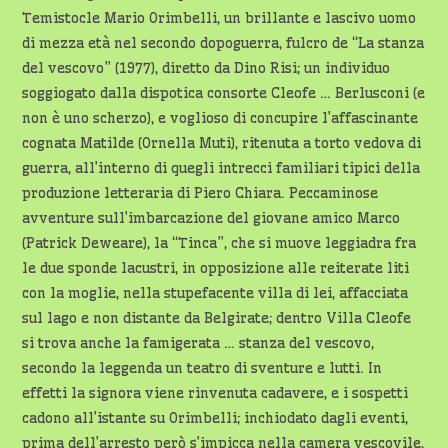
Temistocle Mario Orimbelli, un brillante e lascivo uomo
di mezza età nel secondo dopoguerra, fulcro de “La stanza
del vescovo” (1977), diretto da Dino Risi; un individuo
soggiogato dalla dispotica consorte Cleofe … Berlusconi (e
non è uno scherzo), e voglioso di concupire l’affascinante
cognata Matilde (Ornella Muti), ritenuta a torto vedova di
guerra, all’interno di quegli intrecci familiari tipici della
produzione letteraria di Piero Chiara. Peccaminose
avventure sull’imbarcazione del giovane amico Marco
(Patrick Deweare), la “Tinca”, che si muove leggiadra fra
le due sponde lacustri, in opposizione alle reiterate liti
con la moglie, nella stupefacente villa di lei, affacciata
sul lago e non distante da Belgirate; dentro Villa Cleofe
si trova anche la famigerata … stanza del vescovo,
secondo la leggenda un teatro di sventure e lutti. In
effetti la signora viene rinvenuta cadavere, e i sospetti
cadono all’istante su Orimbelli; inchiodato dagli eventi,
prima dell’arresto però s’impicca nella camera vescovile,