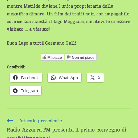
mentre Matilde diviene l’unica proprietaria della
magnifica dimora. Un film dai tratti noir, con impagabile
cornice sua maestà il lago Maggiore, meritevole di essere
visitato … e vissuto!!
Buon Lago a tutti! Germano Galli
Mi piace
Non mi piace
Condividi:
Facebook
WhatsApp
X
Telegram
Leggi
Articolo precedente
altri
Radio Azzurra FM presenta il primo convegno di
articoli