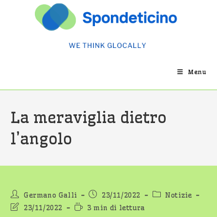
Salta
al
contenuto
Menu
La meraviglia dietro
l’angolo
Autore
Articolo
Categoria
Germano Galli
23/11/2022
Notizie
dell'articolo:
pubblicato:
dell'articolo:
Ultima
Tempo
23/11/2022
3 min di lettura
modifica
di