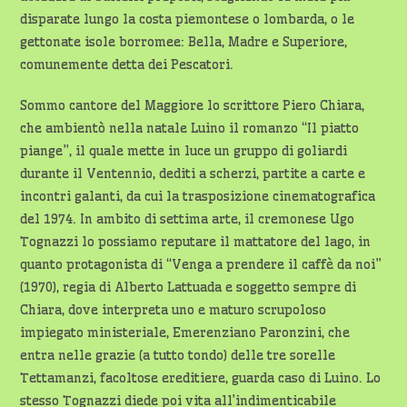
disparate lungo la costa piemontese o lombarda, o le
gettonate isole borromee: Bella, Madre e Superiore,
comunemente detta dei Pescatori.
Sommo cantore del Maggiore lo scrittore Piero Chiara,
che ambientò nella natale Luino il romanzo “Il piatto
piange”, il quale mette in luce un gruppo di goliardi
durante il Ventennio, dediti a scherzi, partite a carte e
incontri galanti, da cui la trasposizione cinematografica
del 1974. In ambito di settima arte, il cremonese Ugo
Tognazzi lo possiamo reputare il mattatore del lago, in
quanto protagonista di “Venga a prendere il caffè da noi”
(1970), regia di Alberto Lattuada e soggetto sempre di
Chiara, dove interpreta uno e maturo scrupoloso
impiegato ministeriale, Emerenziano Paronzini, che
entra nelle grazie (a tutto tondo) delle tre sorelle
Tettamanzi, facoltose ereditiere, guarda caso di Luino. Lo
stesso Tognazzi diede poi vita all’indimenticabile