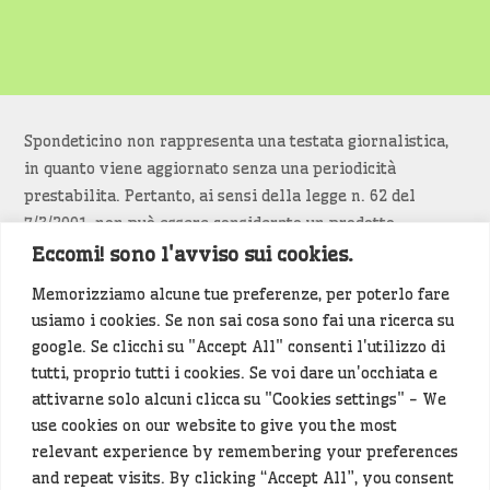
Spondeticino non rappresenta una testata giornalistica,
in quanto viene aggiornato senza una periodicità
prestabilita. Pertanto, ai sensi della legge n. 62 del
7/3/2001, non può essere considerato un prodotto
editoriale.
Eccomi! sono l'avviso sui cookies.
Memorizziamo alcune tue preferenze, per poterlo fare
Siamo attenti a non violare copyright e diritti
usiamo i cookies. Se non sai cosa sono fai una ricerca su
d’immagine. Se un contenuto è di tua proprietà e vuoi
google. Se clicchi su "Accept All" consenti l'utilizzo di
richiederne la rimozione
diccelo
(<- clicca per inviarci un
tutti, proprio tutti i cookies. Se voi dare un'occhiata e
messaggio).
attivarne solo alcuni clicca su "Cookies settings" - We
use cookies on our website to give you the most
Alcuni articoli sono generati in bozza rielaborando, con
relevant experience by remembering your preferences
l'intelligenza artificiale generativa, contenuti
and repeat visits. By clicking “Accept All”, you consent
provenienti da fonti istituzionali e altri siti di interesse