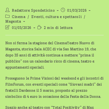
Autore
Articolo
Redattore Spondeticino
01/03/2026
dell'articolo:
pubblicato:
Categoria
Cinema
/
Eventi, cultura e spettacoli
/
dell'articolo:
Magenta
Ultima
Tempo
01/03/2026
2 min di lettura
modifica
di
dell'articolo:
lettura:
Non si ferma la stagione del CinemaTeatro Nuovo di
Magenta, storica Sala ACEC di via San Martino 19, che
dopo 35 anni di attività continua a mettere “prima il
pubblico” con un calendario ricco di cinema, teatro e
appuntamenti speciali.
Proseguono le Prime Visioni del weekend e gli incontri di
FilmForum, con eventi speciali come “Giovani madri” dei
fratelli Dardenne il 5 marzo, proposto al prezzo
simbolico di 4 euro in occasione della Festa della Donna.
Spazio anche al teatro con “Total Positivity” di Max