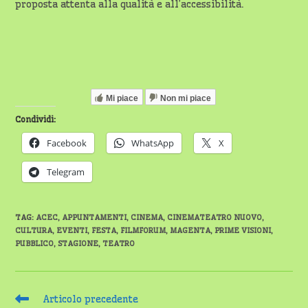
proposta attenta alla qualità e all’accessibilità.
Mi piace
Non mi piace
Condividi:
Facebook
WhatsApp
X
Telegram
TAG
:
ACEC
,
APPUNTAMENTI
,
CINEMA
,
CINEMATEATRO NUOVO
,
CULTURA
,
EVENTI
,
FESTA
,
FILMFORUM
,
MAGENTA
,
PRIME VISIONI
,
PUBBLICO
,
STAGIONE
,
TEATRO
Leggi
Articolo precedente