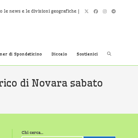
o le news e le divisioni geografiche |
Attiva/disatti
tner di Spondeticino
Diccelo
Sostienici
la
orico di Novara sabato
ricerca
sul
Chi cerca...