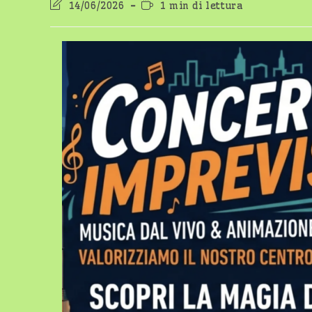
Ultima
Tempo
14/06/2026
1 min di lettura
modifica
di
dell'articolo:
lettura: