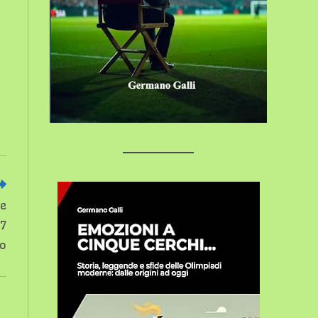
me
17
no