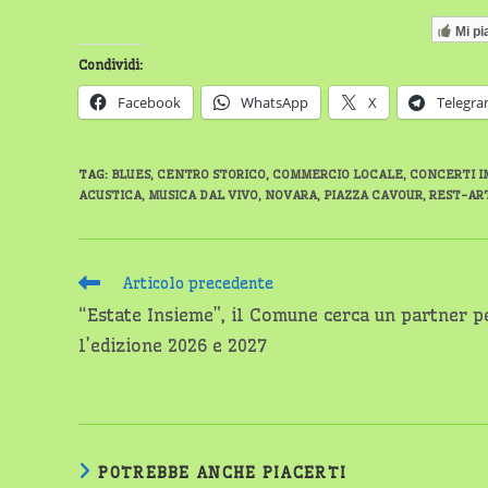
Mi pi
Condividi:
Facebook
WhatsApp
X
Telegr
TAG
:
BLUES
,
CENTRO STORICO
,
COMMERCIO LOCALE
,
CONCERTI I
ACUSTICA
,
MUSICA DAL VIVO
,
NOVARA
,
PIAZZA CAVOUR
,
REST-AR
Leggi
Articolo precedente
altri
“Estate Insieme”, il Comune cerca un partner p
articoli
l’edizione 2026 e 2027
POTREBBE ANCHE PIACERTI