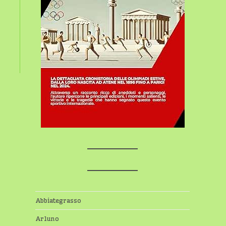
Abbiategrasso
Arluno