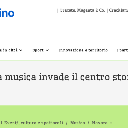
| Trecate, Magenta & Co. | Crackiam
 in città
Sport
Innovazione e territorio
I par
a musica invade il centro st
ategoria
Eventi, cultura e spettacoli
/
Musica
/
Novara
ell'articolo: