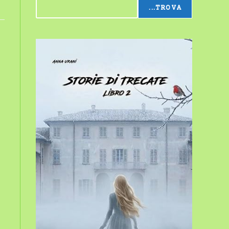
...TROVA
sito
web