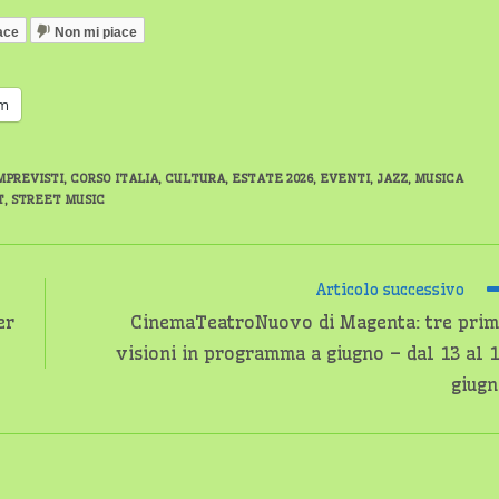
ace
Non mi piace
am
MPREVISTI
,
CORSO ITALIA
,
CULTURA
,
ESTATE 2026
,
EVENTI
,
JAZZ
,
MUSICA
T
,
STREET MUSIC
Articolo successivo
er
CinemaTeatroNuovo di Magenta: tre pri
visioni in programma a giugno – dal 13 al 
giug