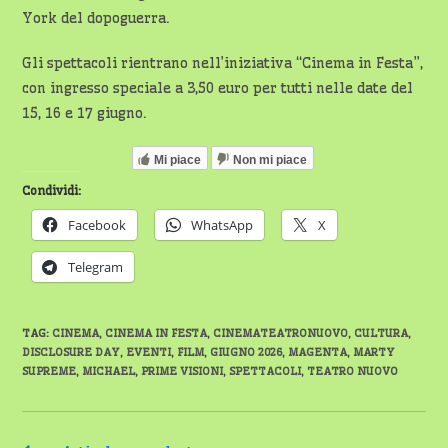
York del dopoguerra.
Gli spettacoli rientrano nell’iniziativa “Cinema in Festa”,
con ingresso speciale a 3,50 euro per tutti nelle date del
15, 16 e 17 giugno.
Mi piace
Non mi piace
Condividi:
Facebook
WhatsApp
X
Telegram
TAG
:
CINEMA
,
CINEMA IN FESTA
,
CINEMATEATRONUOVO
,
CULTURA
,
DISCLOSURE DAY
,
EVENTI
,
FILM
,
GIUGNO 2026
,
MAGENTA
,
MARTY
SUPREME
,
MICHAEL
,
PRIME VISIONI
,
SPETTACOLI
,
TEATRO NUOVO