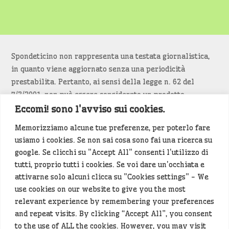
Spondeticino non rappresenta una testata giornalistica,
in quanto viene aggiornato senza una periodicità
prestabilita. Pertanto, ai sensi della legge n. 62 del
7/3/2001, non può essere considerato un prodotto
editoriale.
Eccomi! sono l'avviso sui cookies.
Memorizziamo alcune tue preferenze, per poterlo fare
Siamo attenti a non violare copyright e diritti
usiamo i cookies. Se non sai cosa sono fai una ricerca su
d’immagine. Se un contenuto è di tua proprietà e vuoi
google. Se clicchi su "Accept All" consenti l'utilizzo di
richiederne la rimozione
diccelo
(<- clicca per inviarci un
tutti, proprio tutti i cookies. Se voi dare un'occhiata e
messaggio).
attivarne solo alcuni clicca su "Cookies settings" - We
use cookies on our website to give you the most
Alcuni articoli sono generati in bozza rielaborando, con
relevant experience by remembering your preferences
l'intelligenza artificiale generativa, contenuti
and repeat visits. By clicking “Accept All”, you consent
provenienti da fonti istituzionali e altri siti di interesse
to the use of ALL the cookies. However, you may visit