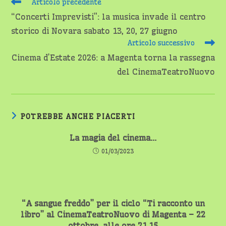
Leggi
Articolo precedente
altri
“Concerti Imprevisti”: la musica invade il centro
articoli
storico di Novara sabato 13, 20, 27 giugno
Articolo successivo
Cinema d’Estate 2026: a Magenta torna la rassegna
del CinemaTeatroNuovo
POTREBBE ANCHE PIACERTI
La magia del cinema…
01/03/2023
“A sangue freddo” per il ciclo “Ti racconto un
libro” al CinemaTeatroNuovo di Magenta – 22
ottobre, alle ore 21.15