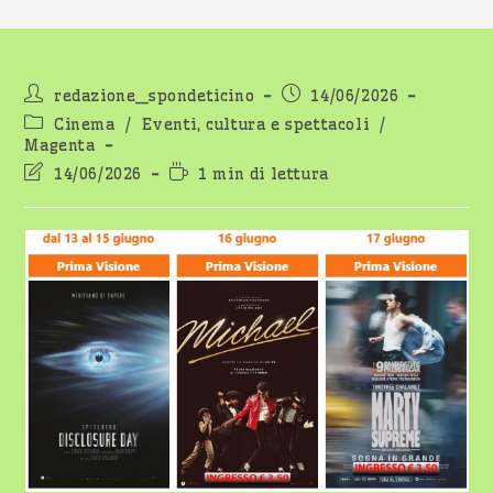
Autore
Articolo
redazione_spondeticino
14/06/2026
dell'articolo:
pubblicato:
Categoria
Cinema
/
Eventi, cultura e spettacoli
/
dell'articolo:
Magenta
Ultima
Tempo
14/06/2026
1 min di lettura
modifica
di
dell'articolo:
lettura: