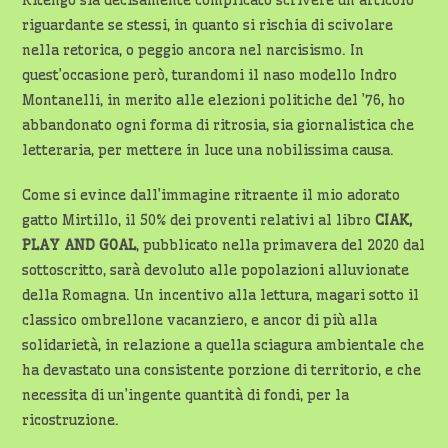
Ritengo sia decisamente complicato scrivere un articolo
riguardante se stessi, in quanto si rischia di scivolare
nella retorica, o peggio ancora nel narcisismo. In
quest’occasione però, turandomi il naso modello Indro
Montanelli, in merito alle elezioni politiche del ’76, ho
abbandonato ogni forma di ritrosia, sia giornalistica che
letteraria, per mettere in luce una nobilissima causa.
Come si evince dall’immagine ritraente il mio adorato
gatto Mirtillo, il 50% dei proventi relativi al libro
CIAK,
PLAY AND GOAL
, pubblicato nella primavera del 2020 dal
sottoscritto, sarà devoluto alle popolazioni alluvionate
della Romagna. Un incentivo alla lettura, magari sotto il
classico ombrellone vacanziero, e ancor di più alla
solidarietà, in relazione a quella sciagura ambientale che
ha devastato una consistente porzione di territorio, e che
necessita di un’ingente quantità di fondi, per la
ricostruzione.