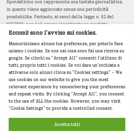
Spondeticino non rappresenta una testata giornalistica,
in quanto viene aggiornato senza una periodicità
prestabilita. Pertanto, ai sensi della legge n. 62 del
7/3/2001, non può essere considerato un prodotto
editoriale.
Eccomi! sono l'avviso sui cookies.
Memorizziamo alcune tue preferenze, per poterlo fare
Siamo attenti a non violare copyright e diritti
usiamo i cookies. Se non sai cosa sono fai una ricerca su
d’immagine. Se un contenuto è di tua proprietà e vuoi
google. Se clicchi su "Accept All" consenti l'utilizzo di
richiederne la rimozione
diccelo
(<- clicca per inviarci un
tutti, proprio tutti i cookies. Se voi dare un'occhiata e
messaggio).
attivarne solo alcuni clicca su "Cookies settings" - We
use cookies on our website to give you the most
Alcuni articoli sono generati in bozza rielaborando, con
relevant experience by remembering your preferences
l'intelligenza artificiale generativa, contenuti
and repeat visits. By clicking “Accept All”, you consent
provenienti da fonti istituzionali e altri siti di interesse
to the use of ALL the cookies. However, you may visit
locale. Prima della pubblicazioni l'articolo viene
"Cookie Settings" to provide a controlled consent.
controllato dalla redazione.
Accetta tutti
Hey che fine fanno i miei dati (privacy policy)
?