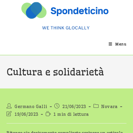
Salta
al
contenuto
Menu
Cultura e solidarietà
Autore
Articolo
Categoria
Germano Galli
21/06/2023
Novara
dell'articolo:
pubblicato:
dell'articolo:
Ultima
Tempo
19/06/2023
1 min di lettura
modifica
di
dell'articolo:
lettura: