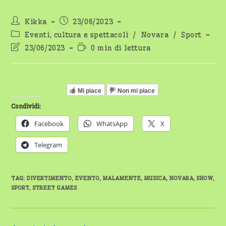
Autore
Articolo
Kikka
23/06/2023
dell'articolo:
pubblicato:
Categoria
Eventi, cultura e spettacoli
/
Novara
/
Sport
dell'articolo:
Ultima
Tempo
23/06/2023
0 min di lettura
modifica
di
dell'articolo:
lettura:
Mi piace
Non mi piace
Condividi:
Facebook
WhatsApp
X
Telegram
TAG
:
DIVERTIMENTO
,
EVENTO
,
MALAMENTE
,
MUSICA
,
NOVARA
,
SHOW
,
SPORT
,
STREET GAMES