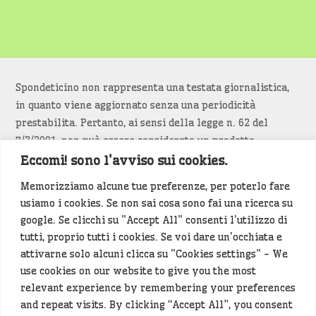
Spondeticino non rappresenta una testata giornalistica,
in quanto viene aggiornato senza una periodicità
prestabilita. Pertanto, ai sensi della legge n. 62 del
7/3/2001, non può essere considerato un prodotto
editoriale.
Eccomi! sono l'avviso sui cookies.
Memorizziamo alcune tue preferenze, per poterlo fare
Siamo attenti a non violare copyright e diritti
usiamo i cookies. Se non sai cosa sono fai una ricerca su
d’immagine. Se un contenuto è di tua proprietà e vuoi
google. Se clicchi su "Accept All" consenti l'utilizzo di
richiederne la rimozione
diccelo
(<- clicca per inviarci un
tutti, proprio tutti i cookies. Se voi dare un'occhiata e
messaggio).
attivarne solo alcuni clicca su "Cookies settings" - We
use cookies on our website to give you the most
Alcuni articoli sono generati in bozza rielaborando, con
relevant experience by remembering your preferences
l'intelligenza artificiale generativa, contenuti
and repeat visits. By clicking “Accept All”, you consent
provenienti da fonti istituzionali e altri siti di interesse