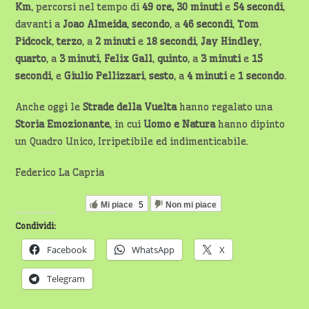
Km
, percorsi nel tempo di
49 ore, 30 minuti
e
54 secondi
,
davanti a
Joao Almeida
,
secondo
, a
46 secondi
,
Tom
Pidcock
,
terzo
, a
2 minuti
e
18 secondi
,
Jay Hindley
,
quarto
, a
3 minuti
,
Felix Gall
,
quinto
, a
3 minuti
e
15
secondi
, e
Giulio Pellizzari
,
sesto
, a
4 minuti
e
1 secondo
.
Anche oggi le
Strade della Vuelta
hanno regalato una
Storia Emozionante
, in cui
Uomo e Natura
hanno dipinto
un Quadro Unico, Irripetibile ed indimenticabile.
Federico La Capria
Mi piace
5
Non mi piace
Condividi:
Facebook
WhatsApp
X
Telegram