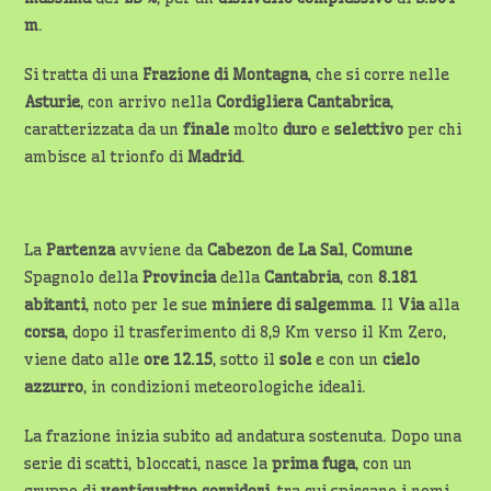
m
.
Si tratta di una
Frazione di Montagna
, che si corre nelle
Asturie
, con arrivo nella
Cordigliera Cantabrica
,
caratterizzata da un
finale
molto
duro
e
selettivo
per chi
ambisce al trionfo di
Madrid
.
La
Partenza
avviene da
Cabezon de La Sal
,
Comune
Spagnolo della
Provincia
della
Cantabria
, con
8.181
abitanti
, noto per le sue
miniere di salgemma
. Il
Via
alla
corsa
, dopo il trasferimento di 8,9 Km verso il Km Zero,
viene dato alle
ore 12.15
, sotto il
sole
e con un
cielo
azzurro
, in condizioni meteorologiche ideali.
La frazione inizia subito ad andatura sostenuta. Dopo una
serie di scatti, bloccati, nasce la
prima fuga
, con un