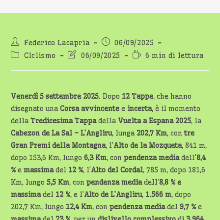
Autore
Articolo
Federico Lacapria
06/09/2025
dell'articolo:
pubblicato:
Categoria
Ultima
Tempo
CIclismo
06/09/2025
6 min di lettura
dell'articolo:
modifica
di
dell'articolo:
lettura:
Venerdì
5 settembre 2025
. Dopo
12 Tappe
, che hanno
disegnato una
Corsa avvincente
e
incerta
, è il momento
della
Tredicesima Tappa
della
Vuelta a Espana 2025
, la
Cabezon de La Sal – L’Angliru
, lunga
202,7
Km
, con
tre
Gran Premi della Montagna
, l’
Alto de la Mozqueta
, 841 m,
dopo 153,6 Km, lungo
6,3 Km
, con
pendenza media
dell’
8,4
%
e
massima
del
12 %
, l’
Alto del Cordal
, 785 m, dopo 181,6
Km, lungo
5,5 Km
, con
pendenza media
dell’
8,8 % e
massima
del
12 %
, e l’
Alto de L’Angliru
,
1.566 m
, dopo
202,7 Km, lungo
12,4 Km
, con
pendenza media
del
9,7 %
e
massima
del
23 %
, per un
dislivello complessivo
di
3.964