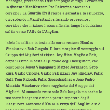
Montagna, precedendo i due compagni di fuga. Terminata
la
discesa
i
Manifestanti Pro Palestina
bloccano i
corridori. La
Guardia Civil
riesce a garantire la sicurezza,
disperdendo i Manifestanti e facendo proseguire i
corridori, che iniziano l’ascesa finale, lungo la durissima
salita verso l’
Alto de
L’Angliru
.
Inizia la salita e in testa alla corsa restano
Nicolas
Vinokurov
e
Bob Jungels
. Il loro margine di vantaggio sul
Gruppo dei Migliori si riduce.
Jay Vine
,
Maglia a Pois
,
detta il ritmo in testa al plotone degli inseguitori, che
comprende
Jonas Vingegaard
,
Matteo Jorgenson
,
Sepp
Kuss
,
Giulio Ciccone
,
Giulio Pellizzari
,
Jay Hindley
,
Felix
Gall
,
Tom Pidcock
,
Felix Grosschartner
e
Joao Pedro
Almeida
.
Vinokurov
viene raggiunto dal Gruppo dei
Migliori.
Al comando
resta solo
Bob Jungels
ma anche la
sua sorte è segnata e viene presto superato dagli
inseguitori. Mancano
6 Km
alla
vetta dell’Angliru
e si è