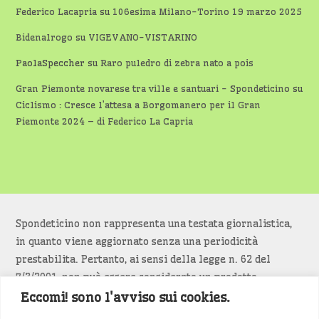
Federico Lacapria
su
106esima Milano-Torino 19 marzo 2025
Bidenalrogo
su
VIGEVANO-VISTARINO
PaolaSpeccher
su
Raro puledro di zebra nato a pois
Gran Piemonte novarese tra ville e santuari - Spondeticino
su
Ciclismo : Cresce l’attesa a Borgomanero per il Gran
Piemonte 2024 – di Federico La Capria
Spondeticino non rappresenta una testata giornalistica,
in quanto viene aggiornato senza una periodicità
prestabilita. Pertanto, ai sensi della legge n. 62 del
7/3/2001, non può essere considerato un prodotto
editoriale.
Eccomi! sono l'avviso sui cookies.