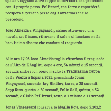
spalle viaggiano altre coppie di corridori, che procedono
con il proprio passo.
Pellizzari
, con forza e caparbietà,
recupera il terreno perso dagli avversari che lo
precedono.
Joao Almeida
e
Vingegaard
passano attraverso una
nuvola, scollinano, ritrovano il sole e si lanciano nella
brevissima discesa che conduce al traguardo.
Alle
ore 17.06
Joao Almeida
taglia
vittorioso
il traguardo
dell’
Alto de L’Angliru
, dopo
4 ore, 54 minuti
e
15 secondi
,
aggiudicandosi con pieno merito la
Tredicesima Tappa
della
Vuelta a Espana 2025
, precedendo
Jonas
Vingegaard
,
secondo
,
Jay Hindley
,
terzo
, a
28 secondi
,
Sepp Kuss
,
quarto
, a
30 secondi
,
Felix Gall
,
quinto
, a
52
secondi
, e
Giulio Pellizzari
,
sesto
, a
1 minuto
e
11 secondi
.
Jonas Vingegaard
conserva la
Maglia Roja
, dopo
2.101,2