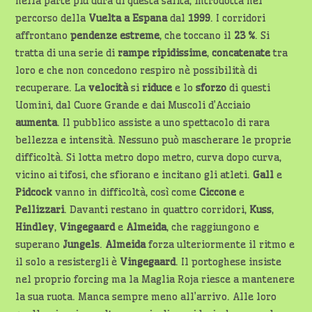
nella parte più dura di questa salita, introdotta nel
percorso della
Vuelta a Espana
dal
1999
. I corridori
affrontano
pendenze estreme
, che toccano il
23 %
. Si
tratta di una serie di
rampe ripidissime
,
concatenate
tra
loro e che non concedono respiro nè possibilità di
recuperare. La
velocità
si
riduce
e lo
sforzo
di questi
Uomini, dal Cuore Grande e dai Muscoli d’Acciaio
aumenta
. Il pubblico assiste a uno spettacolo di rara
bellezza e intensità. Nessuno può mascherare le proprie
difficoltà. Si lotta metro dopo metro, curva dopo curva,
vicino ai tifosi, che sfiorano e incitano gli atleti.
Gall
e
Pidcock
vanno in difficoltà, così come
Ciccone
e
Pellizzari
. Davanti restano in quattro corridori,
Kuss
,
Hindley
,
Vingegaard
e
Almeida
, che raggiungono e
superano
Jungels
.
Almeida
forza ulteriormente il ritmo e
il solo a resistergli è
Vingegaard
. Il portoghese insiste
nel proprio forcing ma la Maglia Roja riesce a mantenere
la sua ruota. Manca sempre meno all’arrivo. Alle loro