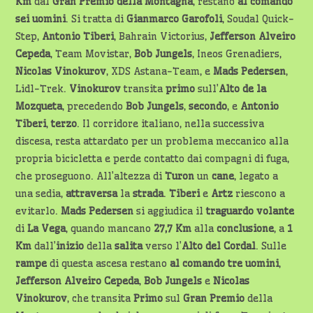
Km
dal
Gran Premio della Montagna
, restano
al comando
sei uomini
. Si tratta di
Gianmarco Garofoli
, Soudal Quick-
Step,
Antonio Tiberi
, Bahrain Victorius,
Jefferson Alveiro
Cepeda
, Team Movistar,
Bob Jungels
, Ineos Grenadiers,
Nicolas
Vinokurov
, XDS Astana-Team, e
Mads Pedersen
,
Lidl-Trek.
Vinokurov
transita
primo
sull’
Alto de la
Mozqueta
, precedendo
Bob
Jungels
,
secondo
, e
Antonio
Tiberi
,
terzo
. Il corridore italiano, nella successiva
discesa, resta attardato per un problema meccanico alla
propria bicicletta e perde contatto dai compagni di fuga,
che proseguono. All’altezza di
Turon
un
cane
, legato a
una sedia,
attraversa
la
strada
.
Tiberi
e
Artz
riescono a
evitarlo.
Mads Pedersen
si aggiudica il
traguardo volante
di
La Vega
, quando mancano
27,7 Km
alla
conclusione
, a
1
Km
dall’
inizio
della
salita
verso l’
Alto del Cordal
. Sulle
rampe
di questa ascesa restano
al comando tre uomini
,
Jefferson Alveiro Cepeda
,
Bob Jungels
e
Nicolas
Vinokurov
, che transita
Primo
sul
Gran Premio
della