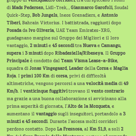
gruppo di
ventiquattro corridori
, tra cui spiccano i nomi
di
Mads Pedersen
, Lidl-Trek, ,
Gianmarco Garofoli
, Soudal
Quick-Step,
Bob Jungels
, Ineos Grenadiers, e
Antonio
Tiberi
, Bahrain Victorius. I battistrada, raggiunti dopo
Posada
da
Ivo Oliveria
, UAE Team Emirates-XRG,
guadagnano margine sul Gruppo dei Migliori e il loro
vantaggio,
2 minuti
e
45 secondi
tra
Nueva
e
Camangu
,
supera
i
3 minuti
dopo
Ribadesiella/Ribeseya
. Il
Gruppo
Principale
è condotto dal
Team Visma Lease-a-Bike
,
squadra di
Jonas Vingegaard
,
Leader
della
Corsa
e
Maglia
Roja
. I
primi 100 Km
di
corsa
, privi di difficoltà
altimetriche, vengono percorsi a una
velocità media
di
49
Km/h
. I
venticinque fuggitivi
trovano il
vento contrario
ma grazie a una buona collaborazione si avvicinano alla
prima asperità di giornata, l’
Alto de la Mozqueta
, e
aumentano il
vantaggio
sugli inseguitori, portandolo a
3
minuti e 45 secondi
. Durante l’ascesa molti corridori
perdono contatto. Dopo
La Fresnosa
, al
Km 51,9
, a soli
2