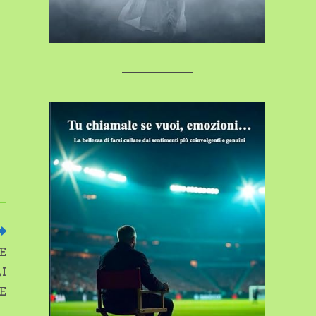
E
I
E