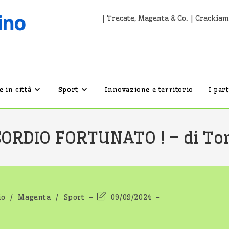
| Trecate, Magenta & Co. | Crackiam
 in città
Sport
Innovazione e territorio
I par
ORDIO FORTUNATO ! – di To
ia
Ultima
io
/
Magenta
/
Sport
09/09/2024
icolo:
modifica
dell'articolo: