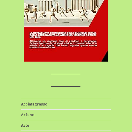
Abbiategrasso
Arluno
Arte