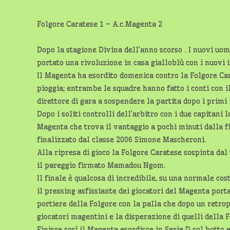
Folgore Caratese 1 – A.c.Magenta 2
Dopo la stagione Divina dell’anno scorso . I nuovi uomi
portato una rivoluzione in casa gialloblù con i nuovi i
Il Magenta ha esordito domenica contro la Folgore Car
pioggia; entrambe le squadre hanno fatto i conti con i
direttore di gara a sospendere la partita dopo i primi 
Dopo i soliti controlli dell’arbitro con i due capitani 
Magenta che trova il vantaggio a pochi minuti dalla f
finalizzato dal classe 2006 Simone Mascheroni.
Alla ripresa di gioco la Folgore Caratese sospinta dal 
il pareggio firmato Mamadou Ngom.
Il finale è qualcosa di incredibile, su una normale cos
il pressing asfissiante dei giocatori del Magenta port
portiere della Folgore con la palla che dopo un retropas
giocatori magentini e la disperazione di quelli della 
Finisce così il Magenta esordisce in Serie D col botto