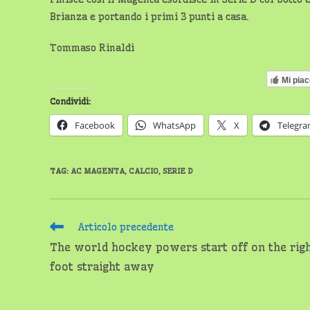
Brianza e portando i primi 3 punti a casa.
Tommaso Rinaldi
Mi pia
Condividi:
Facebook
WhatsApp
X
Telegr
TAG
:
AC MAGENTA
,
CALCIO
,
SERIE D
Leggi
Articolo precedente
altri
The world hockey powers start off on the rig
articoli
foot straight away