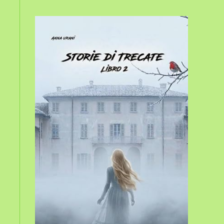
sito
web