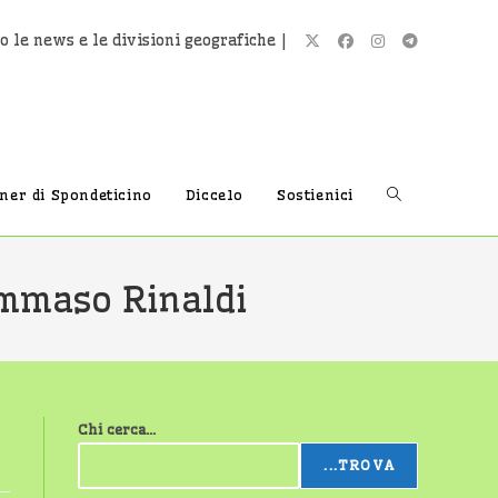
o le news e le divisioni geografiche |
Attiva/disatti
tner di Spondeticino
Diccelo
Sostienici
la
mmaso Rinaldi
ricerca
Chi cerca...
sul
...TROVA