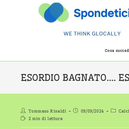
Salta
al
contenuto
Cosa succede
ESORDIO BAGNATO…. ES
Autore
Articolo
Categor
Tommaso Rinaldi
09/09/2024
Calc
dell'articolo:
pubblicato:
dell'art
Tempo
2 min di lettura
di
lettura: