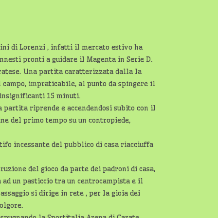
ni di Lorenzi , infatti il mercato estivo ha
nnesti pronti a guidare il Magenta in Serie D.
atese. Una partita caratterizzata dalla la
l campo, impraticabile, al punto da spingere il
insignificanti 15 minuti.
la partita riprende e accendendosi subito con il
ine del primo tempo su un contropiede,
tifo incessante del pubblico di casa riacciuffa
truzione del gioco da parte dei padroni di casa,
a ad un pasticcio tra un centrocampista e il
saggio si dirige in rete , per la gioia dei
Folgore.
 espugnando la Sportitalia Arena di Carate