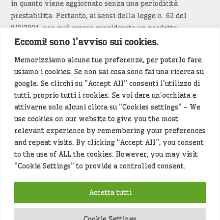
in quanto viene aggiornato senza una periodicità
prestabilita. Pertanto, ai sensi della legge n. 62 del
7/3/2001, non può essere considerato un prodotto
editoriale.
Eccomi! sono l'avviso sui cookies.
Memorizziamo alcune tue preferenze, per poterlo fare
Siamo attenti a non violare copyright e diritti
usiamo i cookies. Se non sai cosa sono fai una ricerca su
d’immagine. Se un contenuto è di tua proprietà e vuoi
google. Se clicchi su "Accept All" consenti l'utilizzo di
richiederne la rimozione
diccelo
(<- clicca per inviarci un
tutti, proprio tutti i cookies. Se voi dare un'occhiata e
messaggio).
attivarne solo alcuni clicca su "Cookies settings" - We
use cookies on our website to give you the most
Alcuni articoli sono generati in bozza rielaborando, con
relevant experience by remembering your preferences
l'intelligenza artificiale generativa, contenuti
and repeat visits. By clicking “Accept All”, you consent
provenienti da fonti istituzionali e altri siti di interesse
to the use of ALL the cookies. However, you may visit
locale. Prima della pubblicazioni l'articolo viene
"Cookie Settings" to provide a controlled consent.
controllato dalla redazione.
Accetta tutti
Hey che fine fanno i miei dati (privacy policy)
?
Cookie Settings