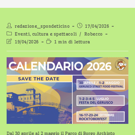
Autore
Articolo
redazione_spondeticino
17/04/2026
dell'articolo:
pubblicato:
Categoria
Eventi, cultura e spettacoli
/
Robecco
dell'articolo:
Ultima
Tempo
19/04/2026
1 min di lettura
modifica
di
dell'articolo:
lettura:
Dal 30 aprile al 2 maggio il Parco di Borgo Archinto