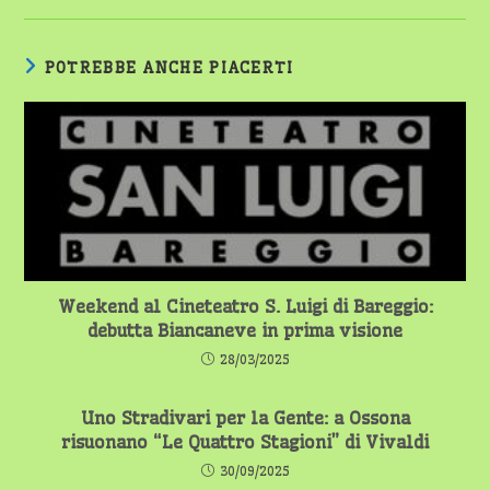
POTREBBE ANCHE PIACERTI
Weekend al Cineteatro S. Luigi di Bareggio:
debutta Biancaneve in prima visione
28/03/2025
Uno Stradivari per la Gente: a Ossona
risuonano “Le Quattro Stagioni” di Vivaldi
30/09/2025