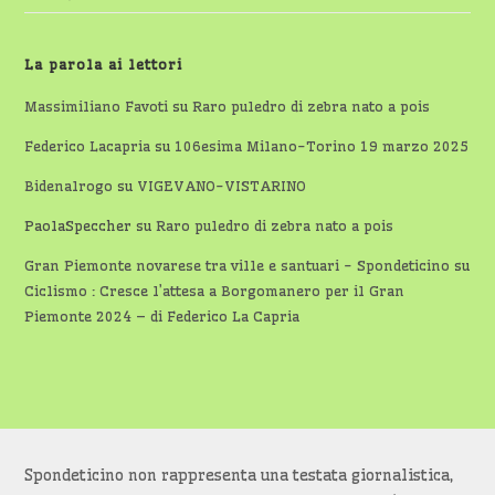
La parola ai lettori
Massimiliano Favoti
su
Raro puledro di zebra nato a pois
Federico Lacapria
su
106esima Milano-Torino 19 marzo 2025
Bidenalrogo
su
VIGEVANO-VISTARINO
PaolaSpeccher
su
Raro puledro di zebra nato a pois
Gran Piemonte novarese tra ville e santuari - Spondeticino
su
Ciclismo : Cresce l’attesa a Borgomanero per il Gran
Piemonte 2024 – di Federico La Capria
Spondeticino non rappresenta una testata giornalistica,