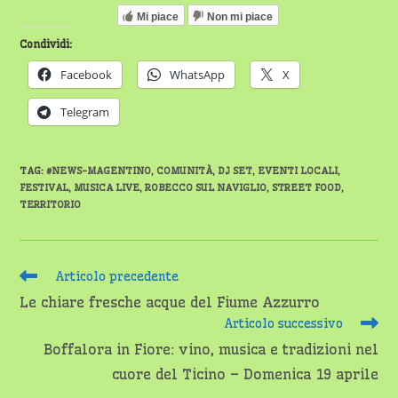
Mi piace
Non mi piace
Condividi:
Facebook
WhatsApp
X
Telegram
TAG
:
#NEWS-MAGENTINO
,
COMUNITÀ
,
DJ SET
,
EVENTI LOCALI
,
FESTIVAL
,
MUSICA LIVE
,
ROBECCO SUL NAVIGLIO
,
STREET FOOD
,
TERRITORIO
Leggi
Articolo precedente
altri
Le chiare fresche acque del Fiume Azzurro
articoli
Articolo successivo
Boffalora in Fiore: vino, musica e tradizioni nel
cuore del Ticino – Domenica 19 aprile