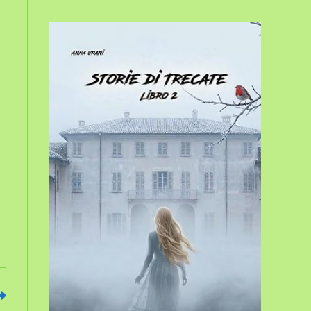
sito
web