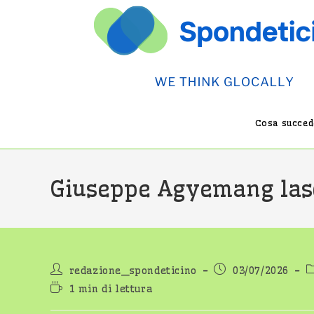
Salta
al
contenuto
Cosa succede
Giuseppe Agyemang lasc
Autore
Articolo
C
redazione_spondeticino
03/07/2026
dell'articolo:
pubblicato:
d
Tempo
1 min di lettura
di
lettura: