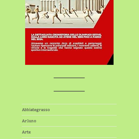
Abbiategrasso
Arluno
Arte