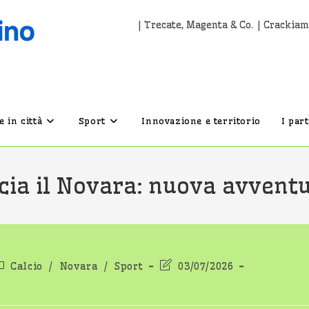
| Trecate, Magenta & Co. | Crackiam
 in città
Sport
Innovazione e territorio
I par
ia il Novara: nuova avventu
ategoria
Ultima
Calcio
/
Novara
/
Sport
03/07/2026
ell'articolo:
modifica
dell'articolo: