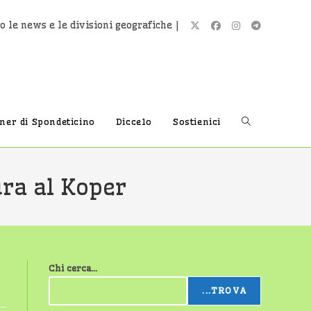
o le news e le divisioni geografiche |
Attiva/disatti
tner di Spondeticino
Diccelo
Sostienici
la
ra al Koper
ricerca
Chi cerca...
sul
...TROVA