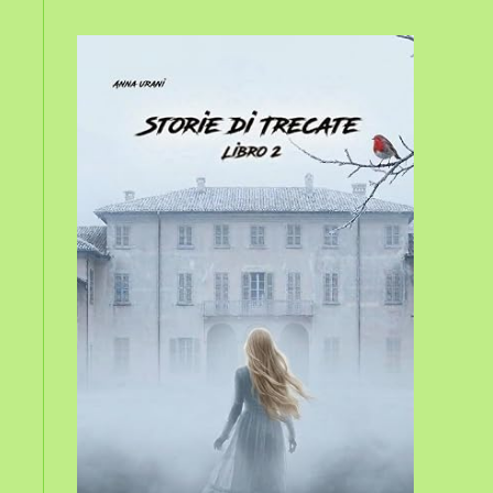
sito
web