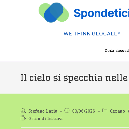
Salta
al
contenuto
Cosa succede
Il cielo si specchia nell
Autore
Articolo
Categoria
Stefano Laria
03/06/2026
Cerano
dell'articolo:
pubblicato:
dell'articolo
Tempo
0 min di lettura
di
lettura: