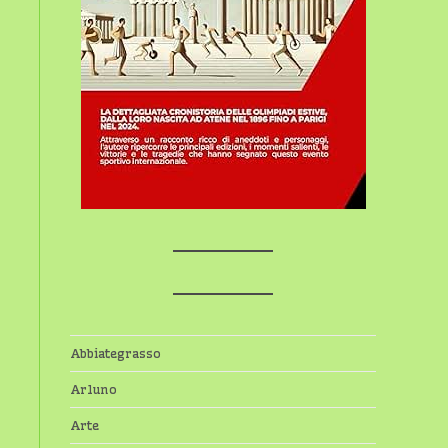
Abbiategrasso
Arluno
Arte