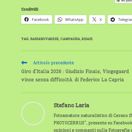
Mi pia
Condividi:
Facebook
WhatsApp
X
Telegr
TAG
:
BASSANOVARESE
,
CAMPAGNA
,
RISAIE
Leggi
Articolo precedente
altri
Giro d’Italia 2026 : Giudizio Finale, Vingegaard
articoli
vince senza difficoltà. di Federico La Capria
Stefano Laria
Fotoamatore naturalistico di Cerano (
PHOTOCERRUS", presente su Facebook c
opinioni e commenti sulla Fotografia o