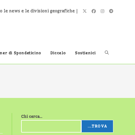
o le news e le divisioni geografiche |
Attiva/disatti
tner di Spondeticino
Diccelo
Sostienici
la
ricerca
Chi cerca...
sul
...TROVA