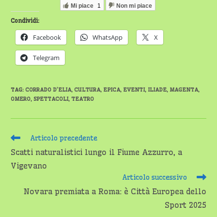
Mi piace
1
Non mi piace
Condividi:
Facebook
WhatsApp
X
Telegram
TAG
:
CORRADO D’ELIA
,
CULTURA
,
EPICA
,
EVENTI
,
ILIADE
,
MAGENTA
,
OMERO
,
SPETTACOLI
,
TEATRO
Leggi
Articolo precedente
altri
Scatti naturalistici lungo il Fiume Azzurro, a
articoli
Vigevano
Articolo successivo
Novara premiata a Roma: è Città Europea dello
Sport 2025