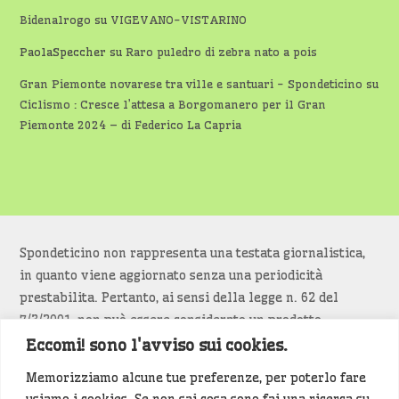
Bidenalrogo
su
VIGEVANO-VISTARINO
PaolaSpeccher
su
Raro puledro di zebra nato a pois
Gran Piemonte novarese tra ville e santuari - Spondeticino
su
Ciclismo : Cresce l’attesa a Borgomanero per il Gran
Piemonte 2024 – di Federico La Capria
Spondeticino non rappresenta una testata giornalistica,
in quanto viene aggiornato senza una periodicità
prestabilita. Pertanto, ai sensi della legge n. 62 del
7/3/2001, non può essere considerato un prodotto
editoriale.
Eccomi! sono l'avviso sui cookies.
Memorizziamo alcune tue preferenze, per poterlo fare
Siamo attenti a non violare copyright e diritti
usiamo i cookies. Se non sai cosa sono fai una ricerca su