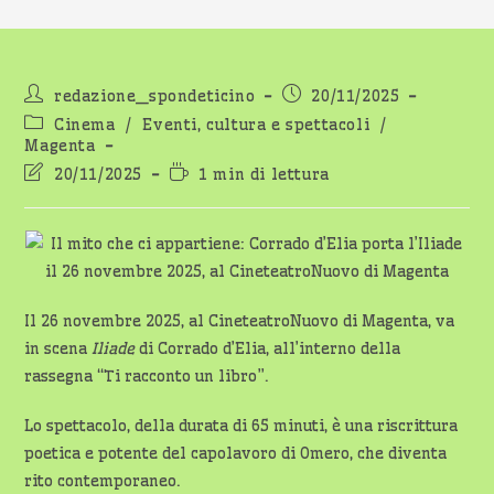
Autore
Articolo
redazione_spondeticino
20/11/2025
dell'articolo:
pubblicato:
Categoria
Cinema
/
Eventi, cultura e spettacoli
/
dell'articolo:
Magenta
Ultima
Tempo
20/11/2025
1 min di lettura
modifica
di
dell'articolo:
lettura:
Il 26 novembre 2025, al CineteatroNuovo di Magenta, va
in scena
Iliade
di Corrado d’Elia, all’interno della
rassegna “Ti racconto un libro”.
Lo spettacolo, della durata di 65 minuti, è una riscrittura
poetica e potente del capolavoro di Omero, che diventa
rito contemporaneo.