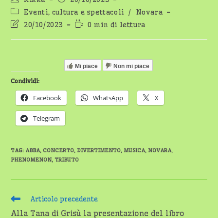
dell'articolo:
pubblicato:
Categoria
Eventi, cultura e spettacoli
/
Novara
dell'articolo:
Ultima
Tempo
20/10/2023
0 min di lettura
modifica
di
dell'articolo:
lettura:
Mi piace
Non mi piace
Condividi:
Facebook
WhatsApp
X
Telegram
TAG
:
ABBA
,
CONCERTO
,
DIVERTIMENTO
,
MUSICA
,
NOVARA
,
PHENOMENON
,
TRIBUTO
Leggi
Articolo precedente
altri
Alla Tana di Grisù la presentazione del libro
articoli