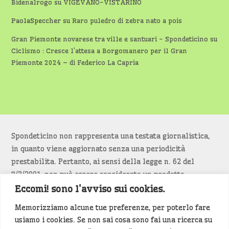
Bidenalrogo
su
VIGEVANO-VISTARINO
PaolaSpeccher
su
Raro puledro di zebra nato a pois
Gran Piemonte novarese tra ville e santuari - Spondeticino
su
Ciclismo : Cresce l’attesa a Borgomanero per il Gran
Piemonte 2024 – di Federico La Capria
Spondeticino non rappresenta una testata giornalistica,
in quanto viene aggiornato senza una periodicità
prestabilita. Pertanto, ai sensi della legge n. 62 del
7/3/2001, non può essere considerato un prodotto
editoriale.
Eccomi! sono l'avviso sui cookies.
Memorizziamo alcune tue preferenze, per poterlo fare
Siamo attenti a non violare copyright e diritti
usiamo i cookies. Se non sai cosa sono fai una ricerca su
d’immagine. Se un contenuto è di tua proprietà e vuoi