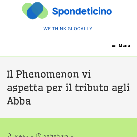
Salta
al
contenuto
Menu
Il Phenomenon vi
aspetta per il tributo agli
Abba
Autore
Articolo
Kikka
20/10/2023