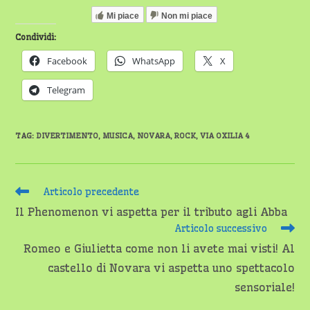
Mi piace
Non mi piace
Condividi:
Facebook
WhatsApp
X
Telegram
TAG
:
DIVERTIMENTO
,
MUSICA
,
NOVARA
,
ROCK
,
VIA OXILIA 4
Leggi
Articolo precedente
altri
Il Phenomenon vi aspetta per il tributo agli Abba
articoli
Articolo successivo
Romeo e Giulietta come non li avete mai visti! Al
castello di Novara vi aspetta uno spettacolo
sensoriale!