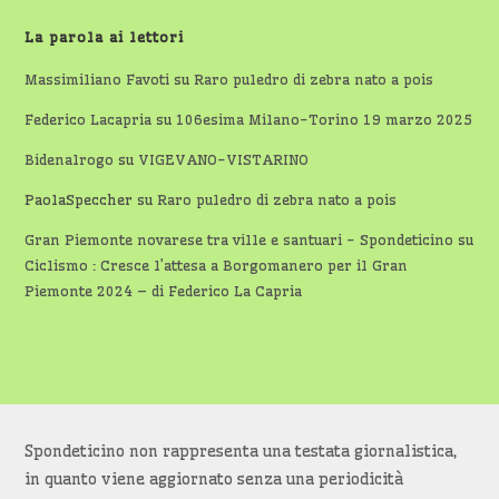
La parola ai lettori
Massimiliano Favoti
su
Raro puledro di zebra nato a pois
Federico Lacapria
su
106esima Milano-Torino 19 marzo 2025
Bidenalrogo
su
VIGEVANO-VISTARINO
PaolaSpeccher
su
Raro puledro di zebra nato a pois
Gran Piemonte novarese tra ville e santuari - Spondeticino
su
Ciclismo : Cresce l’attesa a Borgomanero per il Gran
Piemonte 2024 – di Federico La Capria
Spondeticino non rappresenta una testata giornalistica,
in quanto viene aggiornato senza una periodicità