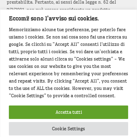
prestabilita. Pertanto, ai sensi della legge n. 62 del
7/3/2001, non può essere considerato un prodotto
editoriale.
Eccomi! sono l'avviso sui cookies.
Memorizziamo alcune tue preferenze, per poterlo fare
Siamo attenti a non violare copyright e diritti
usiamo i cookies. Se non sai cosa sono fai una ricerca su
d’immagine. Se un contenuto è di tua proprietà e vuoi
google. Se clicchi su "Accept All" consenti l'utilizzo di
richiederne la rimozione
diccelo
(<- clicca per inviarci un
tutti, proprio tutti i cookies. Se voi dare un'occhiata e
messaggio).
attivarne solo alcuni clicca su "Cookies settings" - We
use cookies on our website to give you the most
Alcuni articoli sono generati in bozza rielaborando, con
relevant experience by remembering your preferences
l'intelligenza artificiale generativa, contenuti
and repeat visits. By clicking “Accept All”, you consent
provenienti da fonti istituzionali e altri siti di interesse
to the use of ALL the cookies. However, you may visit
locale. Prima della pubblicazioni l'articolo viene
"Cookie Settings" to provide a controlled consent.
controllato dalla redazione.
Accetta tutti
Hey che fine fanno i miei dati (privacy policy)
?
Cookie Settings