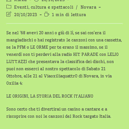
dell'articolo:
pubblicato:
Categoria
Eventi, cultura e spettacoli
/
Novara
dell'articolo:
Ultima
Tempo
20/10/2023
1 min di lettura
modifica
di
dell'articolo:
lettura:
Se nel ‘68 avevi 20 anni o giù di lì, se sai cos’era il
mangiadischi o hai registrato le canzoni con una cassetta,
se la PFM o LE ORME per te erano il massimo, se il
venerdì non ti perdevi alla radio HIT PARADE con LELIO
LUTTAZZI che presentava la classifica dei dischi, non
puoi non esserci al nostro spettacolo di Sabato 21
Ottobre, alle 21 al ViaoxiliaquattrO di Novara, in via
Oxilia 4:
LE ORIGINI, LA STORIA DEL ROCK ITALIANO
Sono certo che ti divertirai un casino a cantare e a
riscoprire con noi le canzoni del Rock targato Italia.