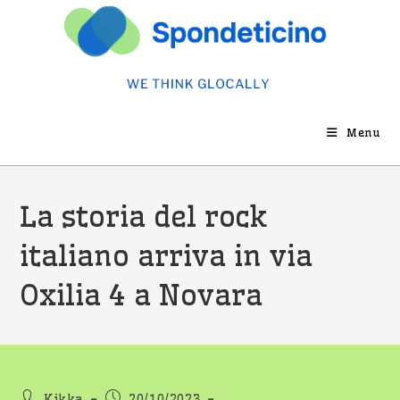
Salta
al
contenuto
Menu
La storia del rock
italiano arriva in via
Oxilia 4 a Novara
Autore
Articolo
Kikka
20/10/2023