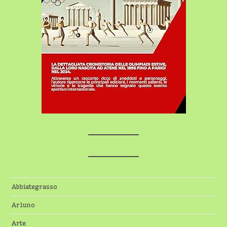
Abbiategrasso
Arluno
Arte