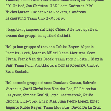
FDJ United,
Jan Christen
, UAE Team Emirates-XRG,
Niklas Larsen
, Unibet Rose Rockets, e
Andreas
Leknessund
, Team Uno X-Mobiliy.
I fuggitivi giungono sul
Lago d’Iseo
. Alle loro spalle si
creano due gruppi inseguitori distinti.
Nel primo gruppo si trovano
Tobias
Bayer
, Alpecin
Premier-Tech,
Lorenzo Milesi
, Team Movistar,
Sean
Flynn
,
Frank
Van
der
Broek
, Team Picnic PostNL,
Mattia
Bais
, Team Polti VisitMalta, e
Tomas Kopecky
, Unibet
Rose Rockets.
Nel secondo gruppo ci sono
Damiano Caruso
, Bahrain
Victorius,
Jardi Christiaan
Van der Lee
, EF Education
EasyPost,
Simone Gualdi
, Lotto Intermarchè,
Giulio
Ciccone
, Lidl-Trek,
Enric Mas
,
Juan Pedro
Lopez
,
Einer
Augusto
Rubio Reyes
, Team Movistar,
David
De
La Cruz
,