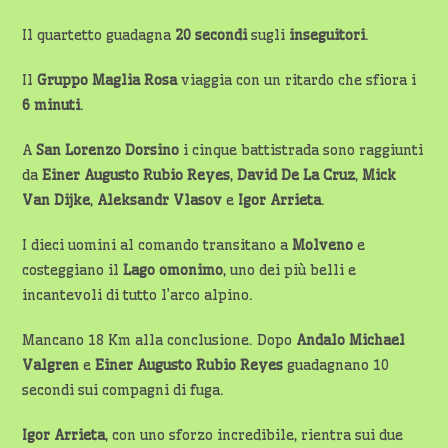
Il quartetto guadagna
20 secondi
sugli
inseguitori
.
Il
Gruppo Maglia Rosa
viaggia con un ritardo che sfiora i
6 minuti
.
A
San Lorenzo Dorsino
i cinque battistrada sono raggiunti
da
Einer
Augusto Rubio Reyes
,
David De La Cruz
,
Mick
Van Dijke
,
Aleksandr Vlasov
e
Igor Arrieta
.
I dieci uomini al comando transitano a
Molveno
e
costeggiano il
Lago
omonimo
, uno dei più belli e
incantevoli di tutto l’arco alpino.
Mancano 18 Km alla conclusione. Dopo
Andalo
Michael
Valgren
e
Einer
Augusto Rubio Reyes
guadagnano 10
secondi sui compagni di fuga.
Igor Arrieta
, con uno sforzo incredibile, rientra sui due