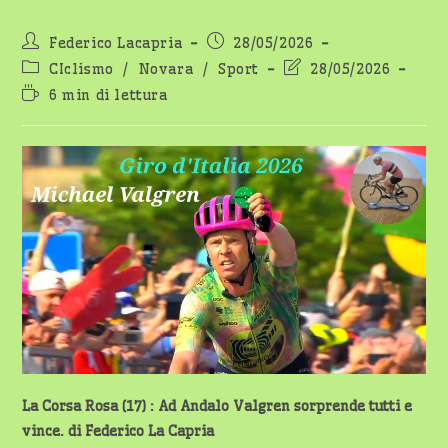
Autore
Articolo
Federico Lacapria
28/05/2026
dell'articolo:
pubblicato:
Categoria
Ultima
CIclismo
/
Novara
/
Sport
28/05/2026
dell'articolo:
modifica
Tempo
6 min di lettura
dell'articolo:
di
lettura:
La Corsa Rosa (17) : Ad Andalo Valgren sorprende tutti e
vince. di Federico La Capria