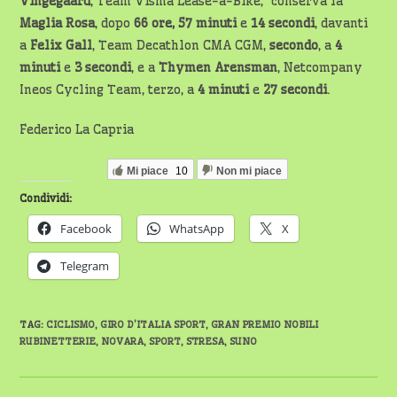
Vingegaard
, Team Visma Lease-a-Bike, conserva la
Maglia Rosa
, dopo
66 ore,
57 minuti
e
14 secondi
, davanti
a
Felix Gall
, Team Decathlon CMA CGM,
secondo
, a
4
minuti
e
3 secondi
, e a
Thymen Arensman
, Netcompany
Ineos Cycling Team, terzo, a
4 minuti
e
27 secondi
.
Federico La Capria
Mi piace
10
Non mi piace
Condividi:
Facebook
WhatsApp
X
Telegram
TAG
:
CICLISMO
,
GIRO D'ITALIA SPORT
,
GRAN PREMIO NOBILI
RUBINETTERIE
,
NOVARA
,
SPORT
,
STRESA
,
SUNO