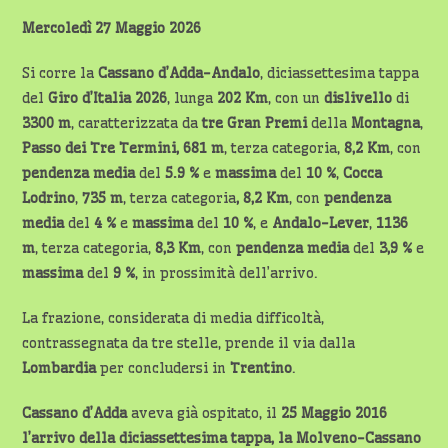
Mercoledì 27 Maggio 2026
Si corre la
Cassano d’Adda-Andalo
, diciassettesima tappa
del
Giro
d’Italia 2026
, lunga
202 Km
, con un
dislivello
di
3300 m
, caratterizzata da
tre
Gran Premi
della
Montagna
,
Passo dei Tre Termini, 681 m
, terza categoria,
8,2 Km
, con
pendenza media
del
5.9 %
e
massima
del
10 %
,
Cocca
Lodrino
,
735 m
, terza categoria
, 8,2 Km
, con
pendenza
media
del
4 %
e
massima
del
10 %
, e
Andalo-Lever
,
1136
m
, terza categoria,
8,3 Km
, con
pendenza media
del
3,9 %
e
massima
del
9 %
, in prossimità dell’arrivo.
La frazione, considerata di media difficoltà,
contrassegnata da tre stelle, prende il via dalla
Lombardia
per concludersi in
Trentino
.
Cassano
d’Adda
aveva già ospitato, il
25 Maggio
2016
l’arrivo della diciassettesima tappa, la Molveno-Cassano