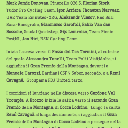
Mark Jamie
Donovan
, Pinarello Q36.5,
Florian
Stork
,
Tudor Pro Cycling Team,
Igor Arrieta
,
Jhonatan
Narvaez
,
UAE Team Emirates-XRG,
Aleksandr Vlasov
, Red Bull
Bora-Hansgrohe,
Gianmarco Garofoli
,
Fabio Van den
Bossche
, Soudal Quickstep,
Gijs Lemreize
, Team Picnic
PostNL,
Jan Hirt
, NSN Cycling Team.
Inizia l’ascesa verso il
Passo dei Tre Termini
, al culmine
del quale
Alessandro Tonelli
, Team Polti VisitMalta, si
aggiudica il
Gran Premio
della
Montagna
, davanti a
Manuele Tarozzi
, Bardiani CSF 7 Saber, secondo, e a
Remì
Cavagnà
, Groupama FDJ United, terzo.
I corridori si lanciano nella discesa verso
Gardone Val
Trompia
. A
Brozzo
inizia la salita verso il
secondo
Gran
Premio
della
Montagna
, di
Cocca
Lodrino
. Lungo la salita
Remì Cavagnà
allunga decisamente, si aggiudica il
Gran
Premio
della
Montagna
di
Cocca Lodrino
e prosegue nella