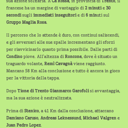
sua azione solitaria. A
Cà Rossa
, in provincia di
Trento
, il
francese ha un margine di vantaggio di
2 minuti
e
30
secondi
sugli
immediati inseguitori
e di
6 min
uti sul
Gruppo Maglia Rosa
.
Il percorso che lo attende è duro, con continui saliscendi,
e gli avversari alle sue spalle incrementano gli sforzi
per riavvicinarlo quanto prima possibile. Dalle parti di
Condino
piove. All’altezza di
Roncone
, dove è situato un
traguardo volante,
Remì Cavagnà
viene raggiunto.
Mancano 58 Km alla conclusione e tutto è ancora in gioco
per la vittoria della tappa.
Dopo
Tione di Trento
Gianmarco Garofoli
si avvantaggia,
ma la sua azione è neutralizzata.
Prima di
Stenico
, a 41 Km dalla conclusione, attaccano
Damiano Caruso
,
Andreas Leknessund
,
Michael Valgren
e
Juan Pedro Lopez
.