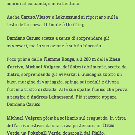
uomini al comando, che rallentano.
Anche
Caruso
,
Vlasov
e
Leknessund
si riportano sulla
testa della corsa. Il finale è thrilling.
Damiano Caruso
scatta e tenta di sorprendere gli
avversari, ma la sua azione è subito bloccata.
Poco prima della
Flamme Rouge
, a
1.200 m
dalla
linea
d’arrivo
,
Michael
Valgren
, defilatosi abilmente, scatta da
dietro, sorprendendo gli avversari. Guadagna subito un
buon margine di vantaggio, spinge sui pedali e divora
l’ultimo tratto di strada. Alle sue spalle l’unico che prova
a reagire è
Andreas Leknessund
. Più staccato appare
Damiano Caruso
.
Michael Valgren
piomba solitario sul traguardo. In vista
dell’arrivo estrae, da una tasca posteriore, un
Disco
Verde
, un
Pokeball Verde
, donatogli dal
Figlio
.