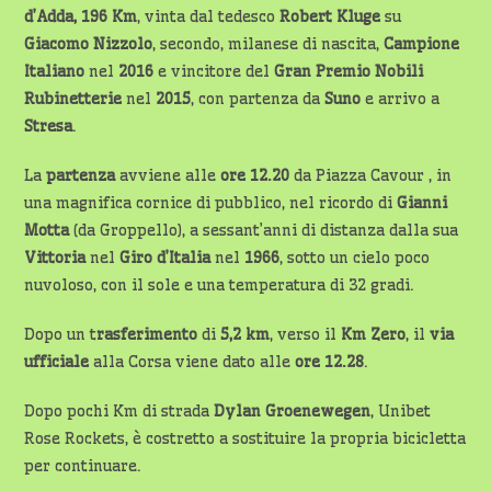
d’Adda, 196
Km
, vinta dal tedesco
Robert Kluge
su
Giacomo Nizzolo
, secondo, milanese di nascita,
Campione
Italiano
nel
2016
e vincitore del
Gran Premio Nobili
Rubinetterie
nel
2015
, con partenza da
Suno
e arrivo a
Stresa
.
La
partenza
avviene alle
ore 12.20
da Piazza Cavour , in
una magnifica cornice di pubblico, nel ricordo di
Gianni
Motta
(da Groppello), a sessant’anni di distanza dalla sua
Vittoria
nel
Giro d’Italia
nel
1966
, sotto un cielo poco
nuvoloso, con il sole e una temperatura di 32 gradi.
Dopo un t
rasferimento
di
5,2 km
, verso il
Km Zero
, il
via
ufficiale
alla Corsa viene dato alle
ore 12.28
.
Dopo pochi Km di strada
Dylan Groenewegen
, Unibet
Rose Rockets, è costretto a sostituire la propria bicicletta
per continuare.