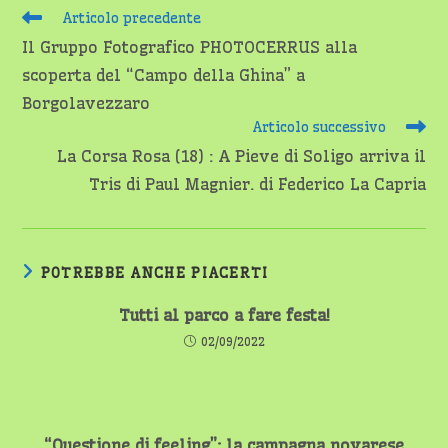
Leggi
Articolo precedente
altri
Il Gruppo Fotografico PHOTOCERRUS alla
articoli
scoperta del “Campo della Ghina” a
Borgolavezzaro
Articolo successivo
La Corsa Rosa (18) : A Pieve di Soligo arriva il
Tris di Paul Magnier. di Federico La Capria
POTREBBE ANCHE PIACERTI
Tutti al parco a fare festa!
02/09/2022
“Questione di feeling”: la campagna novarese