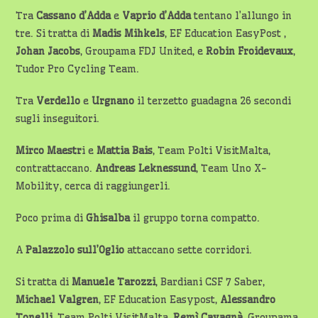
Tra
Cassano d’Adda
e
Vaprio d’Adda
tentano l’allungo in
tre. Si tratta di
Madis Mihkels
, EF Education EasyPost ,
Johan Jacobs
, Groupama FDJ United, e
Robin Froidevaux
,
Tudor Pro Cycling Team.
Tra
Verdello
e
Urgnano
il terzetto guadagna 26 secondi
sugli inseguitori.
Mirco Maestr
i e
Mattia Bais
, Team Polti VisitMalta,
contrattaccano.
Andreas Leknessund
, Team Uno X-
Mobility, cerca di raggiungerli.
Poco prima di
Ghisalba
il gruppo torna compatto.
A
Palazzolo sull’Oglio
attaccano sette corridori.
Si tratta di
Manuele Tarozzi
, Bardiani CSF 7 Saber,
Michael
Valgren
, EF Education Easypost,
Alessandro
Tonelli
, Team Polti VisitMalta,
Remì Cavagnà
, Groupama