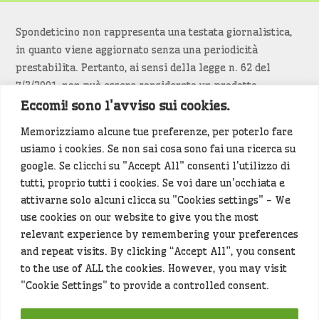
Spondeticino non rappresenta una testata giornalistica,
in quanto viene aggiornato senza una periodicità
prestabilita. Pertanto, ai sensi della legge n. 62 del
7/3/2001, non può essere considerato un prodotto
editoriale.
Eccomi! sono l'avviso sui cookies.
Memorizziamo alcune tue preferenze, per poterlo fare
Siamo attenti a non violare copyright e diritti
usiamo i cookies. Se non sai cosa sono fai una ricerca su
d’immagine. Se un contenuto è di tua proprietà e vuoi
google. Se clicchi su "Accept All" consenti l'utilizzo di
richiederne la rimozione
diccelo
(<- clicca per inviarci un
tutti, proprio tutti i cookies. Se voi dare un'occhiata e
messaggio).
attivarne solo alcuni clicca su "Cookies settings" - We
use cookies on our website to give you the most
Alcuni articoli sono generati in bozza rielaborando, con
relevant experience by remembering your preferences
l'intelligenza artificiale generativa, contenuti
and repeat visits. By clicking “Accept All”, you consent
provenienti da fonti istituzionali e altri siti di interesse
to the use of ALL the cookies. However, you may visit
locale. Prima della pubblicazioni l'articolo viene
"Cookie Settings" to provide a controlled consent.
controllato dalla redazione.