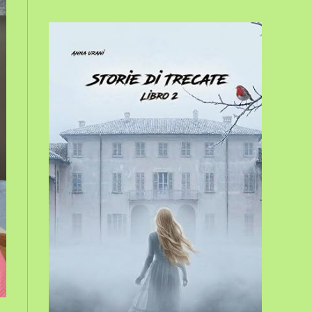
sito
web