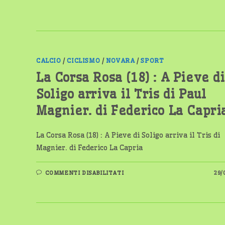
DI
FEDERICO
LA
CAPRIA
CALCIO
/
CICLISMO
/
NOVARA
/
SPORT
La Corsa Rosa (18) : A Pieve di
Soligo arriva il Tris di Paul
Magnier. di Federico La Capri
La Corsa Rosa (18) : A Pieve di Soligo arriva il Tris di
Magnier. di Federico La Capria
SU
COMMENTI DISABILITATI
29/
LA
CORSA
ROSA
(18)
:
A
PIEVE
DI