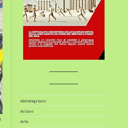
Abbiategrasso
Arluno
i
Arte