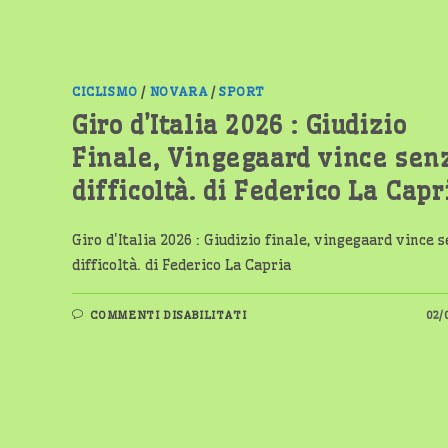
CICLISMO
/
NOVARA
/
SPORT
Giro d’Italia 2026 : Giudizio
Finale, Vingegaard vince sen
difficoltà. di Federico La Capr
Giro d'Italia 2026 : Giudizio finale, vingegaard vince 
difficoltà. di Federico La Capria
SU
COMMENTI DISABILITATI
02/
GIRO
D’ITALIA
2026
:
GIUDIZIO
FINALE,
VINGEGAARD
VINCE
SENZA
DIFFICOLTÀ.