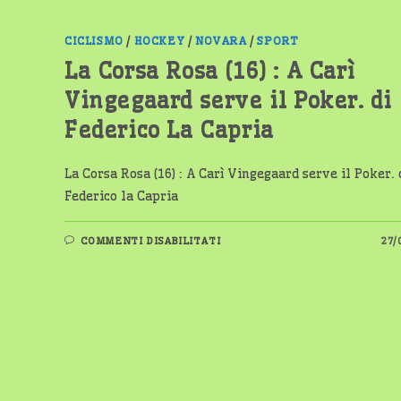
CICLISMO
/
HOCKEY
/
NOVARA
/
SPORT
La Corsa Rosa (16) : A Carì
Vingegaard serve il Poker. di
Federico La Capria
La Corsa Rosa (16) : A Carì Vingegaard serve il Poker. 
Federico la Capria
SU
COMMENTI DISABILITATI
27/
LA
CORSA
ROSA
(16)
:
A
CARÌ
VINGEGAARD
SERVE
IL
POKER.
DI
FEDERICO