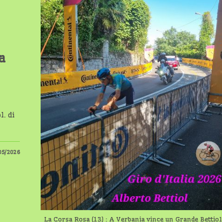
a
l. di
05/2026
La Corsa Rosa (13) : A Verbania vince un Grande Bettiol