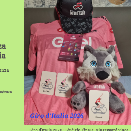
za
ia
senza
06/2026
Giro d'Italia 2026 : Giudizio Finale, Vingegaard vince