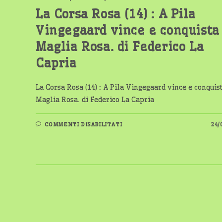
E
VINCE
La Corsa Rosa (14) : A Pila
DVERSNES.
DI
Vingegaard vince e conquista
FEDERICO
LA
CAPRIA
Maglia Rosa. di Federico La
Capria
La Corsa Rosa (14) : A Pila Vingegaard vince e conquis
Maglia Rosa. di Federico La Capria
SU
COMMENTI DISABILITATI
24/
LA
CORSA
ROSA
(14)
:
A
PILA
VINGEGAARD
VINCE
E
CONQUISTA
LA
MAGLIA
ROSA.
DI