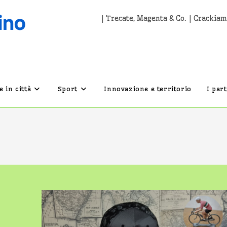
| Trecate, Magenta & Co. | Crackiam
 in città
Sport
Innovazione e territorio
I par