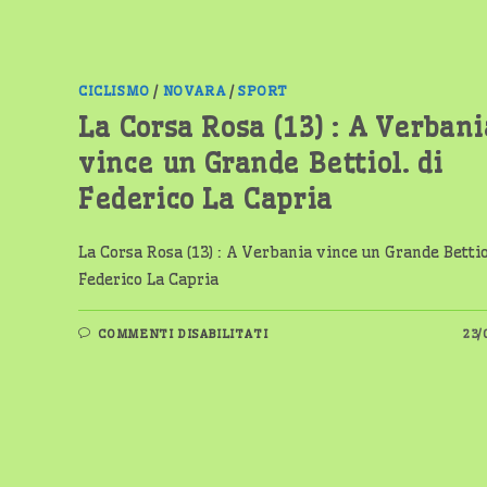
FEDERICO
LA
CAPRIA
CICLISMO
/
NOVARA
/
SPORT
La Corsa Rosa (13) : A Verbani
vince un Grande Bettiol. di
Federico La Capria
La Corsa Rosa (13) : A Verbania vince un Grande Bettio
Federico La Capria
SU
COMMENTI DISABILITATI
23/
LA
CORSA
ROSA
(13)
:
A
VERBANIA
VINCE
UN
GRANDE