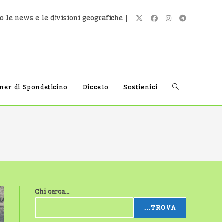
o le news e le divisioni geografiche |
Attiva/disatti
tner di Spondeticino
Diccelo
Sostienici
la
ricerca
Chi cerca...
sul
...TROVA