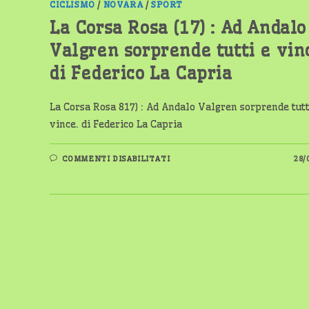
CICLISMO
/
NOVARA
/
SPORT
SOLIGO
ARRIVA
La Corsa Rosa (17) : Ad Andalo
IL
TRIS
DI
Valgren sorprende tutti e vin
PAUL
MAGNIER.
di Federico La Capria
DI
FEDERICO
LA
CAPRIA
La Corsa Rosa 817) : Ad Andalo Valgren sorprende tutt
vince. di Federico La Capria
SU
COMMENTI DISABILITATI
28/
LA
CORSA
ROSA
(17)
:
AD
ANDALO
VALGREN
SORPRENDE
TUTTI
E
VINCE.
DI
FEDERICO
LA
CAPRIA