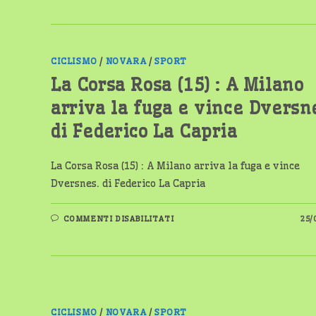
LA
CAPRIA
CICLISMO
/
NOVARA
/
SPORT
La Corsa Rosa (15) : A Milano
arriva la fuga e vince Dversn
di Federico La Capria
La Corsa Rosa (15) : A Milano arriva la fuga e vince
Dversnes. di Federico La Capria
SU
COMMENTI DISABILITATI
25/
LA
CORSA
ROSA
(15)
:
A
MILANO
ARRIVA
LA
FUGA
CICLISMO
/
NOVARA
/
SPORT